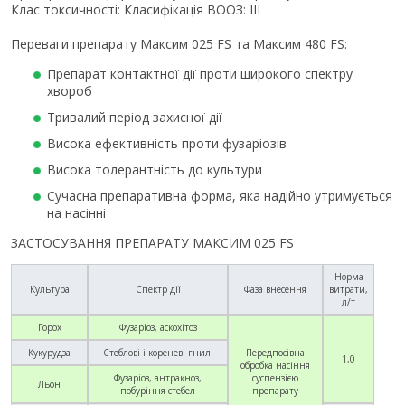
Клас токсичності: Класифікація ВООЗ: III
Переваги препарату Максим 025 FS та Максим 480 FS:
Препарат контактної дії проти широкого спектру
хвороб
Тривалий період захисної дії
Висока ефективність проти фузаріозів
Висока толерантність до культури
Сучасна препаративна форма, яка надійно утримується
на насінні
ЗАСТОСУВАННЯ ПРЕПАРАТУ МАКСИМ 025 FS
Норма
Культура
Спектр дії
Фаза внесення
витрати,
л/т
Горох
Фузаріоз, аскохітоз
Кукурудза
Стеблові і кореневі гнилі
Передпосівна
1,0
обробка насіння
Фузаріоз, антракноз,
суспензією
Льон
побуріння стебел
препарату