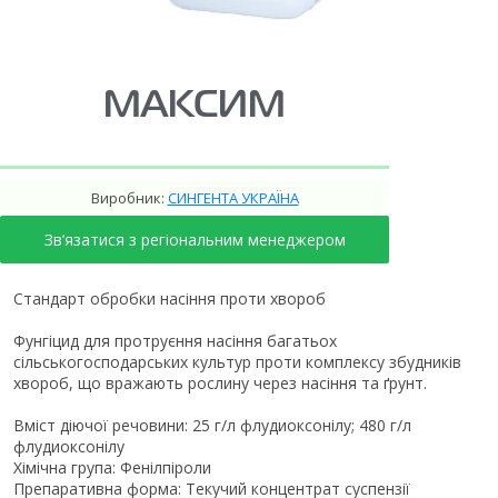
МАКСИМ
Виробник:
СИНГЕНТА УКРАЇНА
Зв’язатися з регіональним менеджером
Стандарт обробки насіння проти хвороб
Фунгіцид для протруєння насіння багатьох
сільськогосподарських культур проти комплексу збудників
хвороб, що вражають рослину через насіння та ґрунт.
Вміст діючої речовини: 25 г/л флудиоксонілу; 480 г/л
флудиоксонілу
Хімічна група: Фенілпіроли
Препаративна форма: Текучий концентрат суспензії