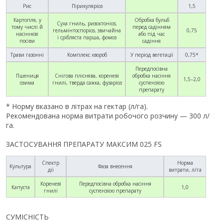
Рис
Пірикуляріоз
1,5
Картопля, у
Обробка бульб
Суха гниль, ризоктоніоз,
тому числі й
перед садінням
гельмінтоспоріоз, звичайна
0,75
насіннєві
або під час
і срібляста парша, фомоз
посіви
садіння
Трави газонні
Комплекс хвороб
У період вегетації
0,75*
Передпосівна
Пшениця
Снігова пліснява, кореневі
обробка насіння
1,5–2,0
озима
гнилі, тверда сажка, фузаріоз
суспензією
препарату
* Норму вказано в літрах на гектар (л/га).
Рекомендована норма витрати робочого розчину — 300 л/
га.
ЗАСТОСУВАННЯ ПРЕПАРАТУ МАКСИМ 025 FS
Спектр
Норма
Культура
Фаза внесення
дії
витрати, л/га
Кореневі
Передпосівна обробка насіння
Капуста
1,0
гнилі
суспензією препарату
СУМІСНІСТЬ