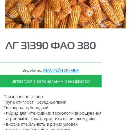
ЛГ 31390 ФАО 380
Виробник:
ЛІМАГРЕЙН УКРАЇНА
Зв’язатися з регіональним менеджером
Призначення: зерно
Група стиглості: Середньопізній
Тип зерна: зубовидний
- гібрид для інтенсивних технологій вирощування
- агрономічні характеристики на високому рівні
- висока стабільність в різних умовах
- висока толерантність до посухи