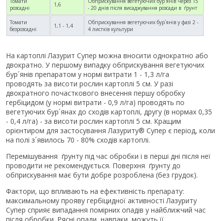
Томати
Обприскування вегетуючих бур´янів через 15
1,6
розсадні
- 20 днів після висаджування розсади в ґрунт
Томати
Обприскування вегетуючих бур´янів у фазі 2 -
1,1 - 1,4
безрозсадні
4 листків культури
На картоплі Лазурит Супер можна вносити однократно або
двократно. У першому випадку обприскування вегетуючих
бур´янів препаратом у нормі витрати 1 - 1,3 л/га
проводять за висоти рослин картоплі 5 см. У разі
двократного почасткового внесення першу обробку
гербіцидом (у нормі витрати - 0,9 л/га) проводять по
вегетуючих бур´янах до сходів картоплі, другу (в нормах 0,35
- 0,4 л/га) - за висоти рослин картоплі 5 см. Кращим
орієнтиром для застосування Лазуриту® Супер є період, коли
на полі з´явилось 70 - 80% сходів картоплі.
Перемішування ґрунту під час обробки і в перші дні після неї
проводити не рекомендується. Поверхня ґрунту до
обприскування має бути добре розроблена (без грудок).
Фактори, що впливають на ефективність препарату:
максимальному прояву гербіцидної активності Лазуриту
Супер сприяє випадання помірних опадів у найближчий час
після обробки. Рясні опади, навпаки, можуть її