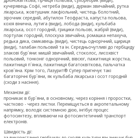
дрібноквіткова, гірчиця польова, сухоребрик (види),
кучерявець Софії, нетреба (види), дурман звичайний, рутка
лікарська, жовтушник лакфіольний, чистець болотний,
зірочник середній, абутилон Теофраста, капуста польова,
кохія вінична, лутига (види), лобода (види), кульбаба
лікарська, осот городній, грицики польові, жабрій (види),
портулак городній, плоскуха звичайна, ромашка непахуча,
редька дика, смикавець (види), чистець однорічний, щириця
(види), талабан польовий та ін. Середньочутливі до гербіциду
злакові бур´яни: мишій звичайний, стоколос, лисохвіст
польовий, тонконіг однорічний, вівсюг, пажитниця жорстка,
пажитниця п´янка, пажитниця багатоквіткова, пальчатка
кров´яна. Крім того, Лазурит® Супер пригнічує такі
багаторічні бур´яни, як кульбаба лікарська і осот городній
(сходи з насіння).
Механізм дії:
проникає в бур´яни, в основному, через коріння і проростки,
частково - через листки. Переміщується в акропетальному
напрямку, володіє системною дією, інгібує процес
фотосинтезу, впливаючи на фотосинтетичний транспорт
електронів.
Швидкість дії:
за використання гербіциду до сходів культури він знищує бур