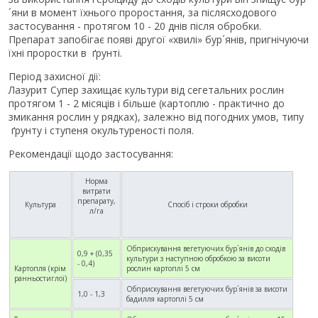
´яни в момент їхнього проростання, за післясходового
застосування - протягом 10 - 20 днів після обробки.
Препарат запобігає появі другої «хвилі» бур´янів, пригнічуючи
їхні проростки в ґрунті.
Період захисної дії:
Лазурит Супер захищає культури від сегетальних рослин
протягом 1 - 2 місяців і більше (картоплю - практично до
змикання рослин у рядках), залежно від погодних умов, типу
ґрунту і ступеня окультуреності поля.
Рекомендації щодо застосування:
Норма
витрати
препарату,
Культура
Спосіб і строки обробки
л/га
Обприскування вегетуючих бур´янів до сходів
0,9 + (0,35
культури з наступною обробкою за висоти
- 0,4)
Картопля (крім
рослин картоплі 5 см
ранньостиглої)
Обприскування вегетуючих бур´янів за висоти
1,0 - 1,3
бадилля картоплі 5 см