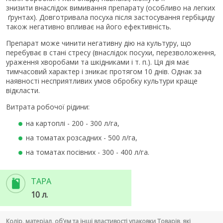
знизити внаслідок вимивання препарату (особливо на легких
ґрунтах). Довготривала посуха після застосування гербіциду
також негативно впливає на його ефективність.
Препарат може чинити негативну дію на культуру, що
перебуває в стані стресу (внаслідок посухи, перезволоження,
ураження хворобами та шкідниками і т. п.). Ця дія має
тимчасовий характер і зникає протягом 10 днів. Однак за
наявності несприятливих умов обробку культури краще
відкласти.
Витрата робочої рідини:
на картоплі - 200 - 300 л/га,
на томатах розсадних - 500 л/га,
на томатах посівних - 300 - 400 л/га.
ТАРА
10 л.
Колір, матеріал, об’єм та інші властивості упаковки Товарів, які