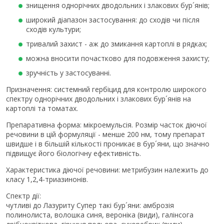
знищення однорічних дводольних і злакових бур´янів;
широкий діапазон застосування: до сходів чи після
сходів культури;
тривалий захист - аж до змикання картоплі в рядках;
можна вносити почастково для подовження захисту;
зручність у застосуванні.
Призначення: системний гербіцид для контролю широкого
спектру однорічних дводольних і злакових бур´янів на
картоплі та томатах.
Препаративна форма: мікроемульсія. Розмір часток діючої
речовини в цій формуляції - менше 200 нм, тому препарат
швидше і в більшій кількості проникає в бур´яни, що значно
підвищує його біологічну ефективність.
Характеристика діючої речовини: метрибузин належить до
класу 1,2,4-триазинонів.
Спектр дії:
чутливі до Лазуриту Супер такі бур´яни: амброзія
полинолиста, волошка синя, вероніка (види), галінсога