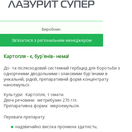
ЛАЗУРИТ СУПЕР
Виробник:
Зв’язатися з регіональним менеджером
Картопля - є, бур´янів- нема!
До- та післясходовий системний гербіцид для боротьби з
однорічними дводольними і злаковими бур´янами в
унікальній, рідкій, препаративній формі концентрату
наноемульсії.
Культури:
Картопля, т
омати.
Діючі речовини:
метрибузин 270 г/л
.
Препаративна форма:
мікроемульсія.
Переваги препарату:
надзвичайно висока проникна здатність;