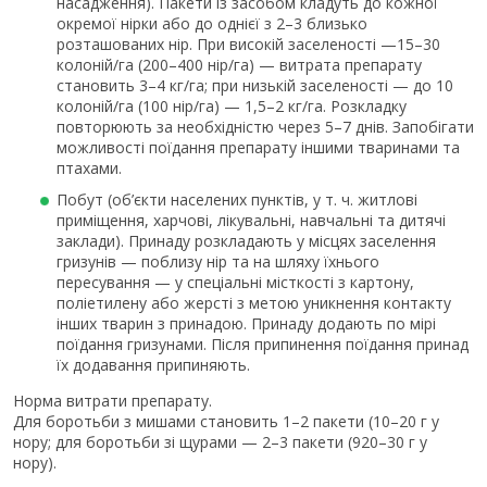
насадження). Пакети із засобом кладуть до кожної
окремої нірки або до однієї з 2–3 близько
розташованих нір. При високій заселеності —15–30
колоній/га (200–400 нір/га) — витрата препарату
становить 3–4 кг/га; при низькій заселеності — до 10
колоній/га (100 нір/га) — 1,5–2 кг/га. Розкладку
повторюють за необхідністю через 5–7 днів. Запобігати
можливості поїдання препарату іншими тваринами та
птахами.
Побут (об’єкти населених пунктів, у т. ч. житлові
приміщення, харчові, лікувальні, навчальні та дитячі
заклади). Принаду розкладають у місцях заселення
гризунів — поблизу нір та на шляху їхнього
пересування — у спеціальні місткості з картону,
поліетилену або жерсті з метою уникнення контакту
інших тварин з принадою. Принаду додають по мірі
поїдання гризунами. Після припинення поїдання принад
їх додавання припиняють.
Норма витрати препарату.
Для боротьби з мишами становить 1–2 пакети (10–20 г у
нору; для боротьби зі щурами — 2–3 пакети (920–30 г у
нору).