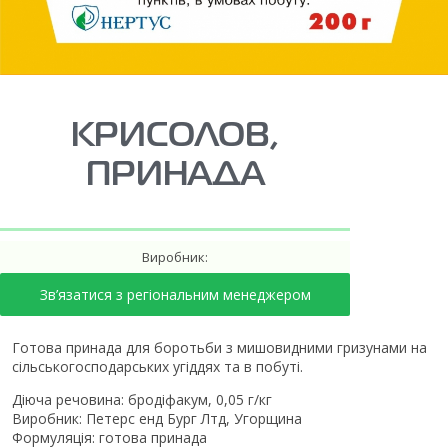
КРИСОЛОВ,
ПРИНАДА
Виробник:
Зв’язатися з регіональним менеджером
Готова принада для боротьби з мишовидними гризунами на
сільськогосподарських угіддях та в побуті.
Діюча речовина: бродіфакум, 0,05 г/кг
Виробник: Петерс енд Бург Лтд, Угорщина
Формуляція: готова принада