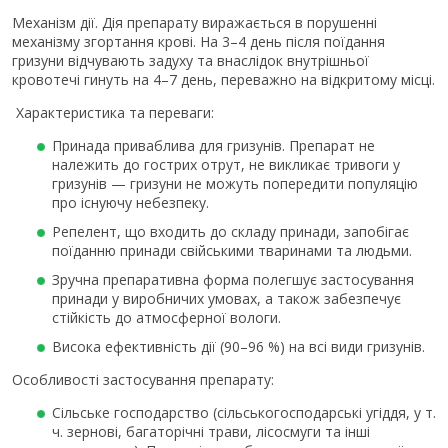
Механізм дії. Дія препарату виражається в порушенні
механізму згортання крові. На 3–4 день після поїдання
гризуни відчувають задуху та внаслідок внутрішньої
кровотечі гинуть на 4–7 день, переважно на відкритому місці.
Характеристика та переваги:
Принада приваблива для гризунів. Препарат не
належить до гострих отрут, не викликає тривоги у
гризунів — гризуни не можуть попередити популяцію
про існуючу небезпеку.
Репелент, що входить до складу принади, запобігає
поїданню принади свійськими тваринами та людьми.
Зручна препаративна форма полегшує застосування
принади у виробничих умовах, а також забезпечує
стійкість до атмосферної вологи.
Висока ефективність дії (90–96 %) на всі види гризунів.
Особливості застосування препарату:
Сільське господарство (сільськогосподарські угіддя, у т.
ч. зернові, багаторічні трави, лісосмуги та інші