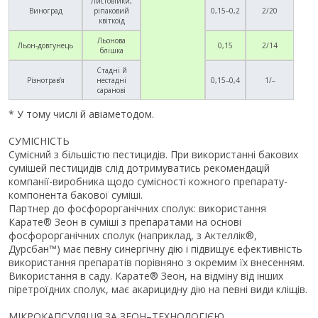
Листовійки,
Виноград
ріпаковий
0,15–0,2
2/20
квіткоїд
Льонова
Льон-довгунець
0,15
2/14
блішка
Стадні й
Різнотрав’я
нестадні
0,15–0,4
1/–
саранові
* У тому числі й авіаметодом.
СУМІСНІСТЬ
Сумісний з більшістю пестицидів. При використанні бакових
сумішей пестицидів слід дотримуватись рекомендацій
компанії-виробника щодо сумісності кожного препарату-
компонента бакової суміші.
Партнер до фосфорорганічних сполук: використання
Карате® Зеон в суміші з препаратами на основі
фосфорорганічних сполук (наприклад, з Актеллік®,
Дурсбан™) має певну синергічну дію і підвищує ефективність
використання препаратів порівняно з окремим їх внесенням.
Використання в саду. Карате® Зеон, на відміну від інших
піретроїдних сполук, має акарицидну дію на певні види кліщів.
МІКРОКАПСУЛЯЦІЯ ЗА ЗЕОН–ТЕХНОЛОГІЄЮ