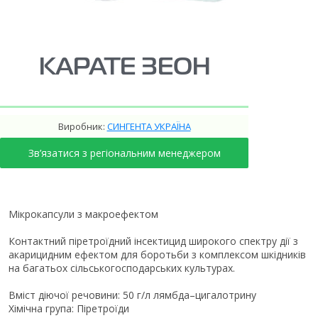
КАРАТЕ ЗЕОН
Виробник:
СИНГЕНТА УКРАЇНА
Зв’язатися з регіональним менеджером
Мікрокапсули з макроефектом
Контактний піретроїдний інсектицид широкого спектру дії з
акарицидним ефектом для боротьби з комплексом шкідників
на багатьох сільськогосподарських культурах.
Вміст діючої речовини: 50 г/л лямбда–цигалотрину
Хімічна група: Піретроїди