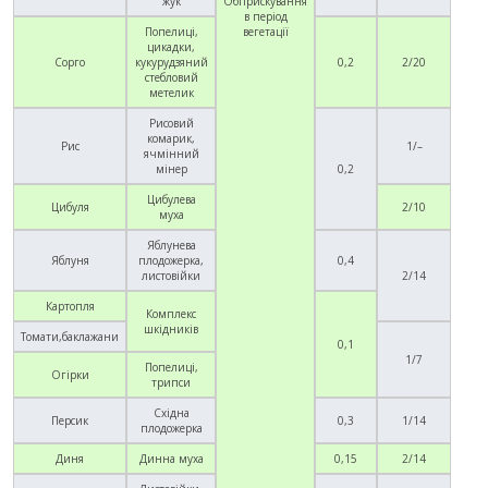
жук
Обприскування
в період
Попелиці,
вегетації
цикадки,
Сорго
кукурудзяний
0,2
2/20
стебловий
метелик
Рисовий
комарик,
Рис
1/–
ячмінний
мінер
0,2
Цибулева
Цибуля
2/10
муха
Яблунева
Яблуня
плодожерка,
0,4
листовійки
2/14
Картопля
Комплекс
шкідників
Томати,
б
аклажани
0,1
1/7
Попелиці,
Огірки
трипси
Східна
Персик
0,3
1/14
плодожерка
Диня
Динна муха
0,15
2/14