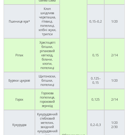
озима совка
Клоп
шкідлива
черепашка,
Пшениця яра*
п’явиці,
0,15–0,2
1/20
попелиці,
хлібні жуки,
трипси
Хрестоцвіті
блішки,
ріпаковий
Ріпак
квіткоїд,
0,15
2/14
білани,
клопи,
попелиці
Щитоноски,
0,125–
Буряки цукрові
блішки,
1/20
0,15
попелиці
Горохова
попелиця,
Горох
0,125
2/14
гороховий
зерноїд
Кукурудзяний
стебловий
метелик,
1/20
Кукурудза
0,2–0,3
західний
2/30
кукурудзяний