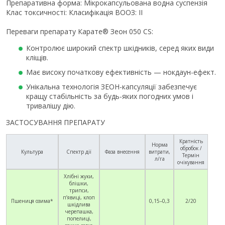
Препаративна форма: Мікрокапсульована водна суспензія
Клас токсичності: Класифікація ВООЗ: II
Переваги препарату Карате® Зеон 050 CS:
Контролює широкий спектр шкідників, серед яких види
кліщів.
Має високу початкову ефективність — нокдаун-ефект.
Унікальна технологія ЗЕОН-капсуляції забезпечує
кращу стабільність за будь-яких погодних умов і
тривалішу дію.
ЗАСТОСУВАННЯ ПРЕПАРАТУ
Кратність
Норма
обробок /
Культура
Спектр дії
Фаза внесення
витрати,
Термін
л/га
очікування
Хлібні жуки,
блішки,
трипси,
п’явиці, клоп
Пшениця озима*
0,15–0,3
2/20
шкідлива
черепашка,
попелиці,