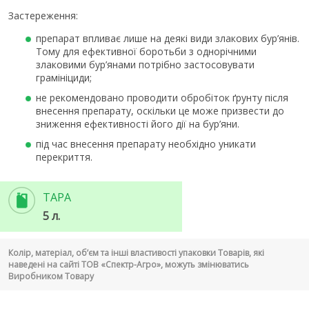
Застереження:
препарат впливає лише на деякі види злакових бур’янів.
Тому для ефективної боротьби з однорічними
злаковими бур’янами потрібно застосовувати
грамініциди;
не рекомендовано проводити обробіток ґрунту після
внесення препарату, оскільки це може призвести до
зниження ефективності його дії на бур’яни.
під час внесення препарату необхідно уникати
перекриття.
ТАРА
5 л.
Колір, матеріал, об’єм та інші властивості упаковки Товарів, які
наведені на сайті ТОВ «Спектр-Агро», можуть змінюватись
Виробником Товару