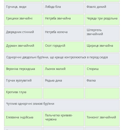
Гірчиця, види
Лобода біла
Фізаліс дикий
Грицики звичайні
Нетреба звичайна
Череда три роздільна
Шпергель
Дворядник стінний
Нетреба колюча
звичайний
Дурман звичайний
Осот городній
Щириця звичайна
Однорічні дводольні бур’яни, що краще контролюються в період сходів
Вероніка персидська
Льонок малий
Спориш
Гірчак вузлуватий
Редька дика
Фіалка
Кропива глуха
Чутливі однорічні злакові бур’яни
Пальчатка криваво-
Елевзина індійська
Тонконіг звичайний
червона