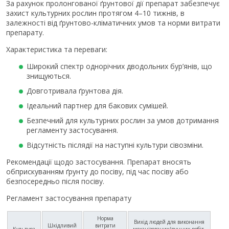
За рахунок пролонгованої ґрунтової дії препарат забезпечує
захист культурних рослин протягом 4–10 тижнів, в
залежності від ґрунтово-кліматичних умов та норми витрати
препарату.
Характеристика та переваги:
Широкий спектр однорічних дводольних бур’янів, що
знищуються.
Довготривала ґрунтова дія.
Ідеальний партнер для бакових сумішей.
Безпечний для культурних рослин за умов дотримання
регламенту застосування.
Відсутність післядії на наступні культури сівозміни.
Рекомендації щодо застосування. Препарат вносять
обприскуванням ґрунту до посіву, під час посіву або
безпосередньо після посіву.
Регламент застосування препарату
Норма
Вихід людей для виконання
Шкідливий
витрати