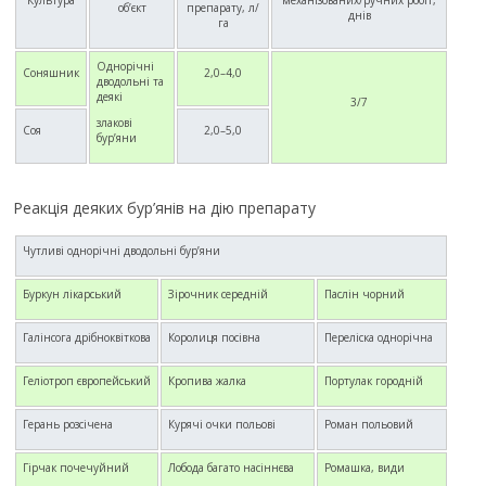
Культура
механізованих/ручних робіт,
об’єкт
препарату, л/
днів
га
Однорічні
Соняшник
2,0–4,0
дводольні та
деякі
3/7
злакові
Соя
2,0–5,0
бур’яни
Реакція деяких бур’янів на дію препарату
Чутливі однорічні дводольні бур’яни
Буркун лікарський
Зірочник середній
Паслін чорний
Галінсога дрібноквіткова
Королиця посівна
Переліска однорічна
Геліотроп європейський
Кропива жалка
Портулак городній
Герань розсічена
Курячі очки польові
Роман польовий
Гірчак почечуйний
Лобода багато насіннєва
Ромашка, види