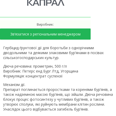
КАПРАЛ
Виробник:
Зв’язатися з регіональним менеджером
Гербіцид ґрунтової дії для боротьби з однорічними
дводольними та деякими злаковими бур’янами в посівах
сільськогосподарських культур.
Діюча речовина: прометрин, 500 г/л
Виробник: Петерс енд Бург Лтд, Угорщина
Формуляція: концентрат суспензії
Механізм дії.
Препарат поглинається проростками та коренями бур’янів, а
також надземною масою бур’янів, що зійшли. Діюча речовина
блокує процес фотосинтезу у чутливих бур’янів, а також
утворює сполуки, які руйнують мембрани клітин рослини.
Унаслідок цього відбувається загибель бур’янів.