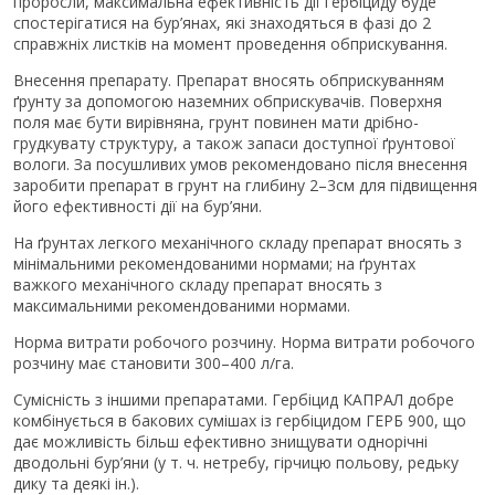
проросли, максимальна ефективність дії гербіциду буде
спостерігатися на бур’янах, які знаходяться в фазі до 2
справжніх листків на момент проведення обприскування.
Внесення препарату. Препарат вносять обприскуванням
ґрунту за допомогою наземних обприскувачів. Поверхня
поля має бути вирівняна, грунт повинен мати дрібно-
грудкувату структуру, а також запаси доступної ґрунтової
вологи. За посушливих умов рекомендовано після внесення
заробити препарат в грунт на глибину 2–3см для підвищення
його ефективності дії на бур’яни.
На ґрунтах легкого механічного складу препарат вносять з
мінімальними рекомендованими нормами; на ґрунтах
важкого механічного складу препарат вносять з
максимальними рекомендованими нормами.
Норма витрати робочого розчину. Норма витрати робочого
розчину має становити 300–400 л/га.
Сумісність з іншими препаратами. Гербіцид КАПРАЛ добре
комбінується в бакових сумішах із гербіцидом ГЕРБ 900, що
дає можливість більш ефективно знищувати однорічні
дводольні бур’яни (у т. ч. нетребу, гірчицю польову, редьку
дику та деякі ін.).