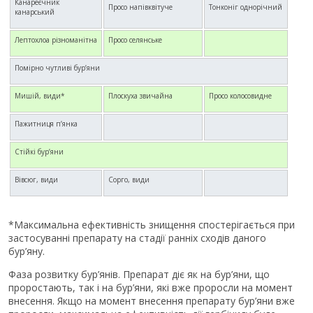
Канареєчник
Просо напівквітуче
Тонконіг однорічний
канарський
Лептохлоа різноманітна
Просо селянське
Помірно чутливі бур’яни
Мишій, види*
Плоскуха звичайна
Просо колосовидне
Пажитниця п’янка
Стійкі бур’яни
Вівсюг, види
Сорго, види
*Максимальна ефективність знищення спостерігається при
застосуванні препарату на стадії ранніх сходів даного
бур’яну.
Фаза розвитку бур’янів. Препарат діє як на бур’яни, що
проростають, так і на бур’яни, які вже проросли на момент
внесення. Якщо на момент внесення препарату бур’яни вже