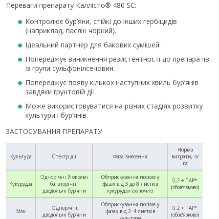
Переваги препарату Каллісто® 480 SC:
Контролює бур’яни, стійкі до інших гербіцидів
(наприклад, паслін чорний).
Ідеальний партнер для бакових сумішей.
Попереджує виникнення резистентності до препаратів
із групи сульфонілсечовин.
Попереджує появу кількох наступних хвиль бур’янів
завдяки ґрунтовій дії.
Може використовуватися на різних стадіях розвитку
культури і бур’янів.
ЗАСТОСУВАННЯ ПРЕПАРАТУ
Норма
Культура
Спектр дії
Фаза внесення
витрати, л/
га
Однорічні й окремі
Обприскування посівів у
0,2 + ПАР*
Кукурудза
багаторічні
фазах від 3 до 8 листків
(обов’язково)
дводольні бур’яни
кукурудзи включно
Обприскування посівів у
Однорічні
0,2 + ПАР*
Мак
фазах від 2–4 листків
дводольні бур’яни
(обов’язково)
культури