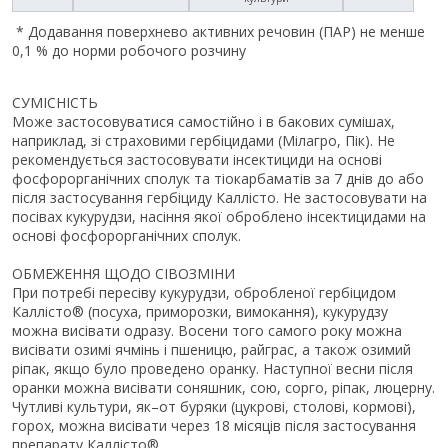
* Додавання поверхнево активних речовин (ПАР) не менше
0,1 % до норми робочого розчину
СУМІСНІСТЬ
Може застосовуватися самостійно і в бакових сумішах,
наприклад, зі страховими гербіцидами (Мілагро, Пік). Не
рекомендується застосовувати інсектициди на основі
фосфорорганічних сполук та тіокарбаматів за 7 днів до або
після застосування гербіциду Каллісто. Не застосовувати на
посівах кукурудзи, насіння якої оброблено інсектицидами на
основі фосфорорганічних сполук.
ОБМЕЖЕННЯ ЩОДО СІВОЗМІНИ
При потребі пересіву кукурудзи, обробленої гербіцидом
Каллісто® (посуха, приморозки, вимокання), кукурудзу
можна висівати одразу. Восени того самого року можна
висівати озимі ячмінь і пшеницю, райграс, а також озимий
ріпак, якщо було проведено оранку. Наступної весни після
оранки можна висівати соняшник, сою, сорго, ріпак, люцерну.
Чутливі культури, як–от буряки (цукрові, столові, кормові),
горох, можна висівати через 18 місяців після застосування
препарату Каллісто®.