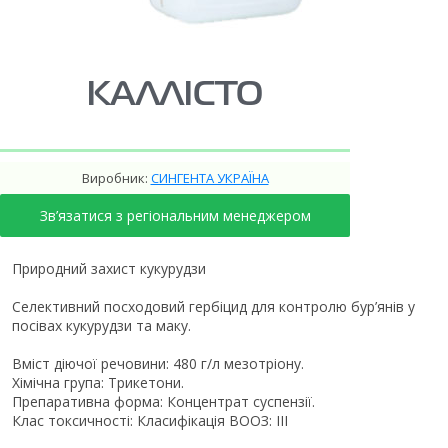
КАЛЛІСТО
Виробник:
СИНГЕНТА УКРАЇНА
Зв’язатися з регіональним менеджером
Природний захист кукурудзи
Селективний посходовий гербіцид для контролю бур’янів у
посівах кукурудзи та маку.
Вміст діючої речовини: 480 г/л мезотріону.
Хімічна група: Трикетони.
Препаративна форма: Концентрат суспензії.
Клас токсичності: Класифікація ВООЗ: III