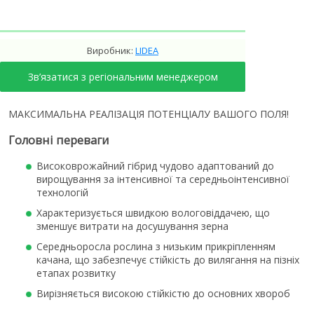
Виробник:
LIDEA
Зв’язатися з регіональним менеджером
МАКСИМАЛЬНА РЕАЛІЗАЦІЯ ПОТЕНЦІАЛУ ВАШОГО ПОЛЯ!
Головні переваги
Високоврожайний гібрид чудово адаптований до
вирощування за інтенсивної та середньоінтенсивної
технологій
Характеризується швидкою вологовіддачею, що
зменшує витрати на досушування зерна
Середньоросла рослина з низьким прикріпленням
качана, що забезпечує стійкість до вилягання на пізніх
етапах розвитку
Вирізняється високою стійкістю до основних хвороб