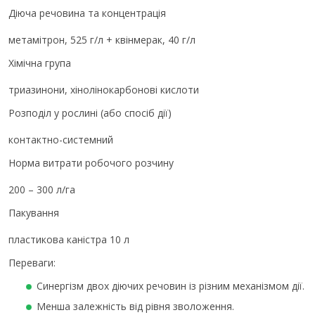
Діюча речовина та концентрація
метамітрон, 525 г/л + квінмерак, 40 г/л
Хімічна група
триазинони, хінолінокарбонові кислоти
Розподіл у рослині (або спосіб дії)
контактно-системний
Норма витрати робочого розчину
200 – 300 л/га
Пакування
пластикова каністра 10 л
Переваги:
Синергізм двох діючих речовин із різним механізмом дії.
Менша залежність від рівня зволоження.