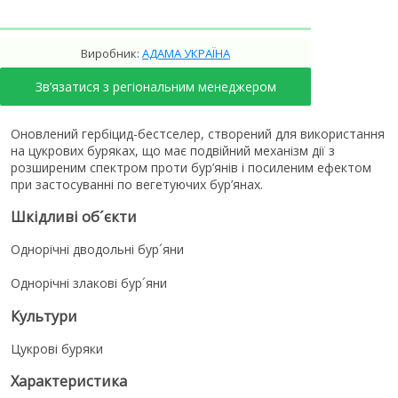
Виробник:
АДАМА УКРАЇНА
Зв’язатися з регіональним менеджером
Оновлений гербіцид-бестселер, створений для використання
на цукрових буряках, що має подвійний механізм дії з
розширеним спектром проти бур’янів і посиленим ефектом
при застосуванні по вегетуючих бур’янах.
Шкідливі об´єкти
Однорічні дводольні бур´яни
Однорічні злакові бур´яни
Культури
Цукрові буряки
Характеристика