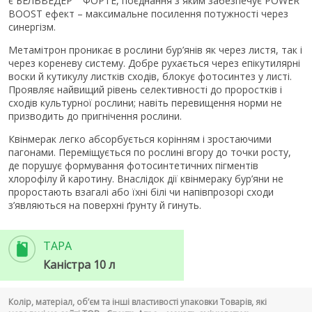
є БЕЛЬВЕДЕР
ФОРТЕ, поєднання з яким забезпечує POWER
BOOST ефект – максимальне посилення потужності через
синергізм.
Метамітрон проникає в рослини бур’янів як через листя, так і
через кореневу систему. Добре рухається через епікутилярні
воски й кутикулу листків сходів, блокує фотосинтез у листі.
Проявляє найвищий рівень селективності до проростків і
сходів культурної рослини; навіть перевищення норми не
призводить до пригнічення рослини.
Квінмерак легко абсорбується корінням і зростаючими
пагонами. Переміщується по рослині вгору до точки росту,
де порушує формування фотосинтетичних пігментів
хлорофілу й каротину. Внаслідок дії квінмераку бур’яни не
проростають взагалі або їхні білі чи напівпрозорі сходи
з’являються на поверхні ґрунту й гинуть.
ТАРА
Каністра 10 л
Колір, матеріал, об’єм та інші властивості упаковки Товарів, які