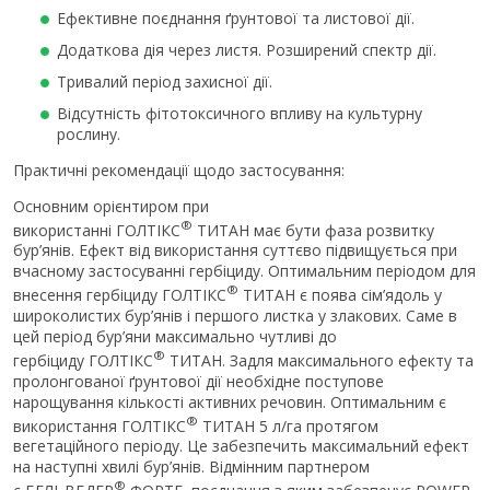
Ефективне поєднання ґрунтової та листової дії.
Додаткова дія через листя. Розширений спектр дії.
Тривалий період захисної дії.
Відсутність фітотоксичного впливу на культурну
рослину.
Практичні рекомендації щодо застосування:
Основним орієнтиром при
®
використанні ГОЛТІКС
ТИТАН має бути фаза розвитку
бур’янів. Ефект від використання суттєво підвищується при
вчасному застосуванні гербіциду. Оптимальним періодом для
®
внесення гербіциду ГОЛТІКС
ТИТАН є поява сім’ядоль у
широколистих бур’янів і першого листка у злакових. Саме в
цей період бур’яни максимально чутливі до
®
гербіциду ГОЛТІКС
ТИТАН. Задля максимального ефекту та
пролонгованої ґрунтової дії необхідне поступове
нарощування кількості активних речовин. Оптимальним є
®
використання ГОЛТІКС
ТИТАН 5 л/га протягом
вегетаційного періоду. Це забезпечить максимальний ефект
на наступні хвилі бур’янів. Відмінним партнером
®