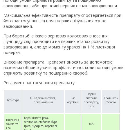
погодні умови сприяють розвитку та поширенню
захворювань, або при появі перших ознак захворювання.
Максимальна ефективність препарату спостерігається при
його застосуванні за появ перших візуальних ознак
захворювання.
При боротьбі з іржею зернових колосових внесення
фунгіциду слід проводити на перших етапах розвитку
захворювання, але до моменту ураження 1 % листкової
поверхні.
Внесение препарата. Препарат вносять за допомогою
наземних обприскувачів профілактично, коли погодні умови
сприяють розвитку та поширенню хвороб.
Регламент застосування препарату
Норми
Шкідливий об’єкт,
Час
витрати
Кратність
Культура
призначення
обробки
препарату,
обробок
л/га
Борошниста роса,
Пшениця
септоріоз, стеблова бура
озима та
0,5
іржа, фузаріоз, кореневі
яра