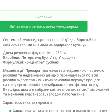
Виробник:
Зв’язатися з регіональним менеджером
Системний фунгіцид пролонгованої дії для боротьби з
захворюваннями сільськогосподарських культур.
Діюча речовина: флутриафол, 250 г/л
Виробник: Петерс енд Бург Лтд, Угорщина
Формуляція: концентрат суспензії
Механізм дії. Препарат поглинається надземною частиною
рослини та надзвичайно швидко переміщується по всій
рослині акропетально. Діюча речовина порушує процеси
синтезу ергостеролів в мембранах клітин фітопатогену.
Внаслідок цього мембрани клітин втрачають свої фізіологічні
та механічні властивості, і згодом патоген гине.
Характеристика та переваги:
Характеризується активністю проти широкого спектру