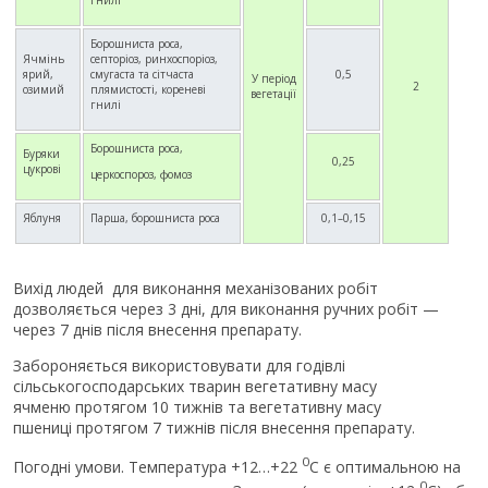
гнилі
Борошниста роса,
Ячмінь
септоріоз, ринхоспоріоз,
ярий,
смугаста та сітчаста
0,5
У період
2
озимий
плямистості, кореневі
вегетації
гнилі
Борошниста роса,
Буряки
0,25
цукрові
церкоспороз, фомоз
Яблуня
Парша, борошниста роса
0,1–0,15
Вихід людей для виконання механізованих робіт
дозволяється через 3 дні, для виконання ручних робіт —
через 7 днів після внесення препарату.
Забороняється використовувати для годівлі
сільськогосподарських тварин вегетативну масу
ячменю протягом 10 тижнів та вегетативну масу
пшениці протягом 7 тижнів після внесення препарату.
0
Погодні умови. Температура +12…+22
С є оптимальною на
0