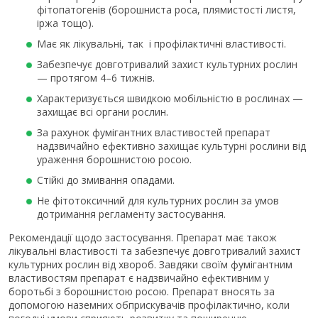
фітопатогенів (борошниста роса, плямистості листя,
іржа тощо).
Має як лікувальні, так і профілактичні властивості.
Забезпечує довготривалий захист культурних рослин
— протягом 4–6 тижнів.
Характеризується швидкою мобільністю в рослинах —
захищає всі органи рослин.
За рахунок фумігантних властивостей препарат
надзвичайно ефективно захищає культурні рослини від
ураження борошнистою росою.
Стійкі до змивання опадами.
Не фітотоксичний для культурних рослин за умов
дотримання регламенту застосування.
Рекомендації щодо застосування. Препарат має також
лікувальні властивості та забезпечує довготривалий захист
культурних рослин від хвороб. Завдяки своїм фумігантним
властивостям препарат є надзвичайно ефективним у
боротьбі з борошнистою росою. Препарат вносять за
допомогою наземних обприскувачів профілактично, коли