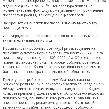
момент внесення препарату. Знижена (менша ніж +12
С) або
0
підвищена (більша за +25
С) температура повітря на
момент внесення фунгіциду може уповільнити проникнення
препарату в рослину та його дію на фітопатоген.
Забороняється вносити препарат, якщо швидкість вітру
перевищує 4 м/с.
Дощ упродовж 1 години після внесення препарату може
знизити ефективність його дії.
Норма витрати робочого розчину. При застосуванні на
польових культурах норма витрати становить 200–400 л/га;
при застосуванні в садах — 800–1000 л/га. Обов’язковим є
повне та рівномірне покриття рослин робочим розчином.
Норма витрати робочого розчину не повинна спричиняти
його стікання з поверхні рослин, що обробляються.
Приготування робочого розчину. Для приготування
робочого розчину бак обприскувача заливають водою на ½
об’єму. Вмикають режим змішування і додають необхідну
кількість препарату. Доливають бак обприскувача водою до
повного об’єму при ввімкненому режимі змішування. При
внесенні препарату режим змішування має бути постійно
ввімкнений для забезпечення однорідності робочого