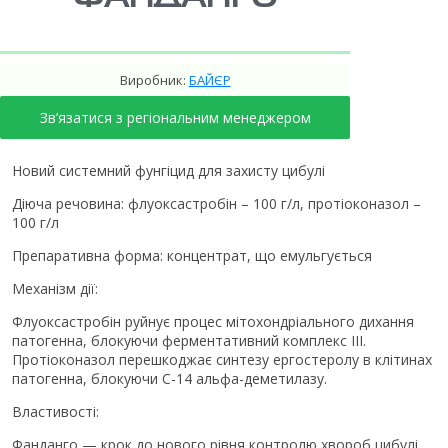
Виробник:
БАЙЄР
Зв’язатися з регіональним менеджером
Новий системний фунгіцид для захисту цибулі
Діюча речовина: флуоксастробін – 100 г/л, протіоконазол –
100 г/л
Препаративна форма: концентрат, що емульгується
Механізм дії:
Флуоксастробін руйнує процес мітохондріального дихання
патогенна, блокуючи ферментативний комплекс ІІІ.
Протіоконазол перешкоджає синтезу ергостеролу в клітинах
патогенна, блокуючи С-14 альфа-деметилазу.
Властивості:
Фанданго — крок до нового рівня контролю хвороб цибулі.