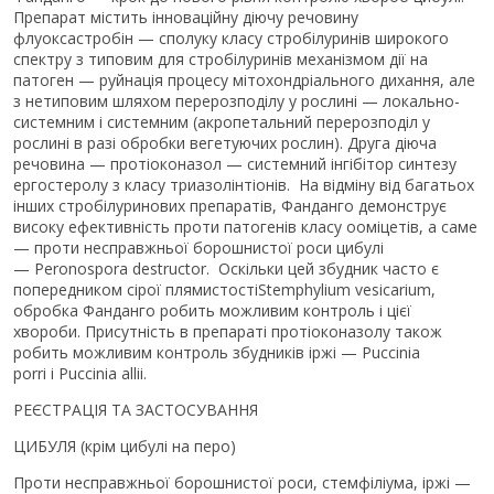
Препарат містить інноваційну діючу речовину
флуоксастробін — сполуку класу стробілуринів широкого
спектру з типовим для стробілуринів механізмом дії на
патоген — руйнація процесу мітохондріального дихання, але
з нетиповим шляхом перерозподілу у рослині — локально-
системним і системним (акропетальний перерозподіл у
рослині в разі обробки вегетуючих рослин). Друга діюча
речовина — протіоконазол — системний інгібітор синтезу
ергостеролу з класу триазолінтіонів. На відміну від багатьох
інших стробілуринових препаратів, Фанданго демонструє
високу ефективність проти патогенів класу ооміцетів, а саме
— проти несправжньої борошнистої роси цибулі
— Peronospora destructor. Оскільки цей збудник часто є
попередником сірої плямистостіStemphylium vesicarium,
обробка Фанданго робить можливим контроль і цієї
хвороби. Присутність в препараті протіоконазолу також
робить можливим контроль збудників іржі — Puccinia
porri і Puccinia allii.
РЕЄСТРАЦІЯ ТА ЗАСТОСУВАННЯ
ЦИБУЛЯ (крім цибулі на перо)
Проти несправжньої борошнистої роси, стемфіліума, іржі —