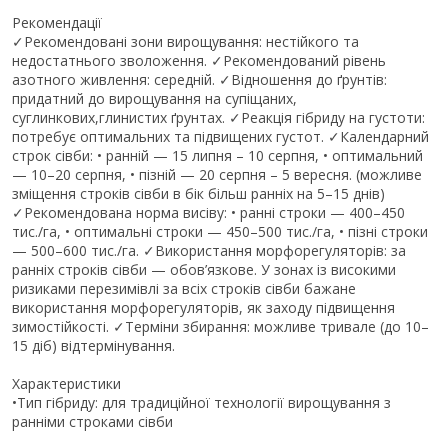
Рекомендації
✓Рекомендовані зони вирощування: нестійкого та
недостатнього зволоження. ✓Рекомендований рівень
азотного живлення: середній. ✓Відношення до ґрунтів:
придатний до вирощування на супіщаних,
суглинкових,глинистих ґрунтах. ✓Реакція гібриду на густоти:
потребує оптимальних та підвищених густот. ✓Календарний
строк сівби: • ранній — 15 липня – 10 серпня, • оптимальний
— 10–20 серпня, • пізній — 20 серпня – 5 вересня. (можливе
зміщення строків сівби в бік більш ранніх на 5–15 днів)
✓Рекомендована норма висіву: • ранні строки — 400–450
тис./га, • оптимальні строки — 450–500 тис./га, • пізні строки
— 500–600 тис./га. ✓Використання морфорегуляторів: за
ранніх строків сівби — обов’язкове. У зонах із високими
ризиками перезимівлі за всіх строків сівби бажане
використання морфорегуляторів, як заходу підвищення
зимостійкості. ✓Терміни збирання: можливе тривале (до 10–
15 діб) відтермінування.
Характеристики
•Тип гібриду: для традиційної технології вирощування з
ранніми строками сівби