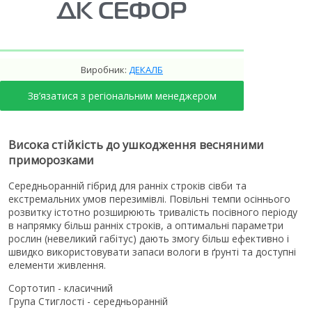
ДК СЕФОР
Виробник:
ДЕКАЛБ
Зв’язатися з регіональним менеджером
Висока стійкість до ушкодження весняними
приморозками
Середньоранній гібрид для ранніх строків сівби та
екстремальних умов перезимівлі. Повільні темпи осіннього
розвитку істотно розширюють тривалість посівного періоду
в напрямку більш ранніх строків, а оптимальні параметри
рослин (невеликий габітус) дають змогу більш ефективно і
швидко використовувати запаси вологи в ґрунті та доступні
елементи живлення.
Сортотип - класичний
Група Стиглості - середньоранній