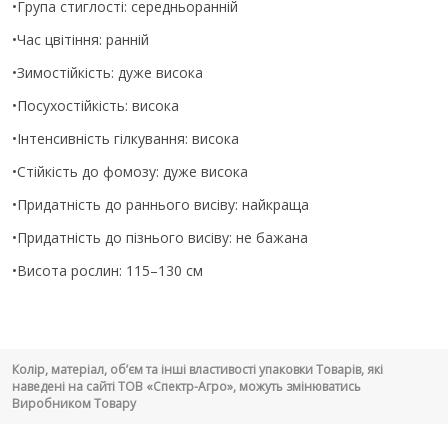
•Група стиглості: середньоранній
•Час цвітіння: ранній
•Зимостійкість: дуже висока
•Посухостійкість: висока
•Інтенсивність гілкування: висока
•Стійкість до фомозу: дуже висока
•Придатність до раннього висіву: найкраща
•Придатність до пізнього висіву: не бажана
•Висота рослин: 115–130 см
Колір, матеріал, об’єм та інші властивості упаковки Товарів, які
наведені на сайті ТОВ «Спектр-Агро», можуть змінюватись
Виробником Товару