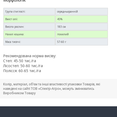
Морфологія:
Група стиглості:
середньоранній
Вміст олії:
45%
Висота рослин:
183 см
Нахил кошика:
похилий
Маса тисячі:
57-60 г
Рекомендована норма висіву:
Степ: 45-50 тис./га
Лісостеп: 50-60 тис./га
Полісся: 60-65 тис./га
Колір, матеріал, об’єм та інші властивості упаковки Товарів, які
наведені на сайті ТОВ «Спектр-Агро», можуть змінюватись
Виробником Товару