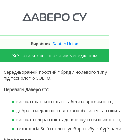
ДАВЕРО СУ
Виробник:
Saaten Union
Зв’язатися з регіональним менеджером
Середньоранній простий гібрид лінолевого типу
під технологію SULFO.
Переваги Даверо СУ:
висока пластичність і стабільна врожайність;
добра толерантність до хвороб листя та кошика;
висока толерантність до вовчку соняшникового;
технологія Sulfo полегшує боротьбу із бур’янами.