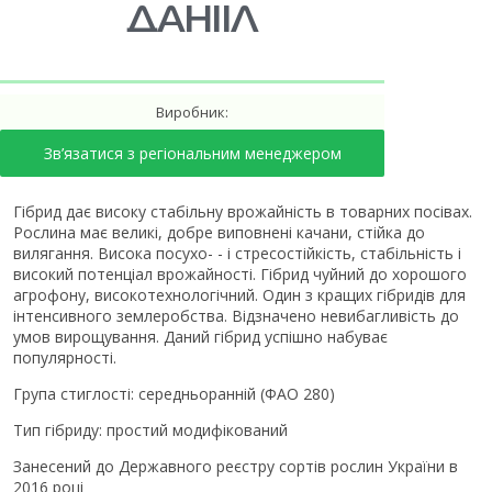
ДАНІІЛ
Виробник:
Зв’язатися з регіональним менеджером
Гібрид дає високу стабільну врожайність в товарних посівах.
Рослина має великі, добре виповнені качани, стійка до
вилягання. Висока посухо- - і стресостійкість, стабільність і
високий потенціал врожайності. Гібрид чуйний до хорошого
агрофону, високотехнологічний. Один з кращих гібридів для
інтенсивного землеробства. Відзначено невибагливість до
умов вирощування. Даний гібрид успішно набуває
популярності.
Група стиглості: середньоранній (ФАО 280)
Тип гібриду: простий модифікований
Занесений до Державного реєстру сортів рослин України в
2016 році