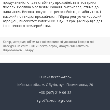
продуктивністю, дає стабільну врожайність в товарних
посівах. Рослина має великі качани, витривала, стійка до
вилягання. Висока посухо- і стресостійкість, стабільність і
високий потенціал врожайності. Гібрид реагує на хороший
агрофон, високотехнологічний. Один з кращих гібридів для
інтенсивного землеробства.
Колір, матеріал, об’єм та інші властивості упаковки Товарів, які
наведені на сайті ТОВ «Спектр-Агро», можуть змінюватись
Виробником Товару
ТОВ «Спектр-Агро»
Київська обл., м. Обухів, вул. Промислова, 20
+38 (067) 219-06-32
agro@spectr-agro.com