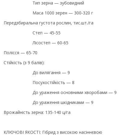
Тип зерна — зубовидний
Маса 1000 зерен — 300-320 г
Передзбиральна густота рослин, тис.шт./га
Степ — 45-55
Лісостеп — 60-65
Полісся — 65-70
Стійкість (з 9 балів):
До вилягання — 9
Посухостійкість — 8
До ураження основними хворобами — 9
До ураження шкідниками — 9
Врожайність зерна: 135-140 ц/га
КЛЮЧОВІ ЯКОСТІ: Гібрид з високою насіннєвою