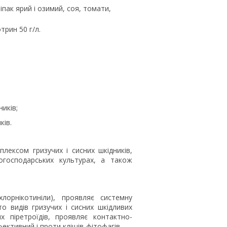
іпак ярий і озимий, соя, томати,
рин 50 г/л.
иків;
ків.
лексом гризучих і сисних шкідників,
огосподарських культурах, а також
хлорнікотиніли), проявляє системну
о видів гризучих і сисних шкідливих
 піретроїдів, проявляє контактно-
ефективний і проти кліщів-фітофагів.