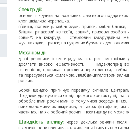
Спектр дії:
основні шкідники на важливих сільськогосподарських
клоп шкідлива черепашка,
п´явиці, попелиці, хлібні жуки, трипси, хлібні блішки,
блішки, ріпаковий квіткоїд, совки*, прихованохоботник
совки*; на кукурудзі - стебловий кукурудзяний м
жук, цикадки, трипси; на цукрових буряках - довгоносики
Механізм дії:
діючі речовини інсектициду мають різні механізми д
досягати високої ефективності. Імідаклоприд вол
активністю, проникає в рослини через листки, стебла 
та пересувається ксилемою. Лямбда-цигалотрин залиша
рослин.
Борей швидко пригнічує передачу сигналів централ
Шкідники уражуються як від прямого контакту під час 
обробленими рослинами, в тому числі всередині них
прихованоживучих шкідників, а також фітофагів, які 
частинах, на які робочий розчин інсектициду не може п
Швидкість впливу:
через декілька хвилин після
шкідників вони припиняють живлення і гинуть протягом 