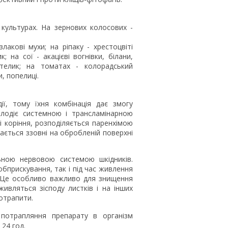
 культурах. На зернових колосових -
 злакові мухи; на ріпаку - хрестоцвіті
; на сої - акацієві вогнівки, білани,
етелик; на томатах - колорадський
, попелиці.
ії, тому їхня комбінація дає змогу
одіє системною і трансламінарною
і коріння, розподіляється паренхімою
ється ззовні на обробленій поверхні
ьною нервовою системою шкідників.
обприскування, так і під час живлення
. Це особливо важливо для знищення
живляться зісподу листків і на інших
отрапити.
 потрапляння препарату в організм
24 год.