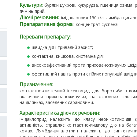
Культури:
буряки цукрові, кукурудза, пшениця озима, р
ячмінь ярий.
Діючі речовини:
імідаклоприд 150 г/л,
лямбда-цигалот
Препаративна форма:
концентрат суспензії
Переваги препарату:
швидка дія і тривалий захист;
контактна, кишкова, системна дія;
високоефективний проти прихованоживучих шкідн
ефективний навіть проти стійких популяцій шкідни
Призначення:
контактно-системний інсектицид для боротьби з комп
включаючи прихованоживучих, на основних сільськ
на ділянках, заселених сарановими.
Характеристика діючих речовин:
імідаклоприд належить до класу неонікотиноїдів (
активність, справляє контактно-кишкову дію на багат
комах. Лямбда-цигалотрин належить до синтетичних
кишкову дію, але, на відміну від більшості піретроїдів, 