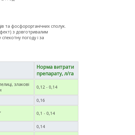
дів та фосфорорганічних сполук.
ефект) з довготривалим
у спекотну погоду і за
Норма витрати
препарату, л/га
елиці, злакові
0,12 - 0,14
и
0,16
,
0,1 - 0,14
0,14