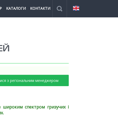
Р
КАТАЛОГИ
КОНТАКТИ
ЕЙ
тися з регіональним менеджером
 широким спектром гризучих і
х.