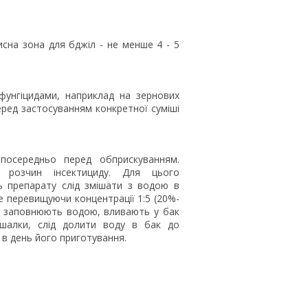
сна зона для бджіл - не менше 4 - 5
од).
унгіцидами, наприклад на зернових
ред застосуванням конкретної суміші
посередньо перед обприскуванням.
 розчин інсектициду. Для цього
ь препарату слід змішати з водою в
не перевищуючи концентрації 1:5 (20%-
у заповнюють водою, вливають у бак
шалки, слід долити воду в бак до
в день його приготування.