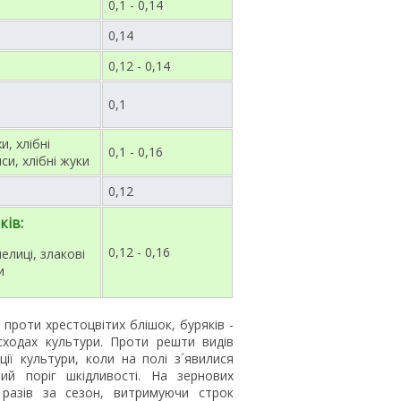
0,1 - 0,14
0,14
0,12 - 0,14
0,1
, хлібні
0,1 - 0,16
си, хлібні жуки
0,12
ків:
0,12 - 0,16
елиці, злакові
и
 проти хрестоцвітих блішок, буряків -
ходах культури. Проти решти видів
ії культури, коли на полі з´явилися
ий поріг шкідливості. На зернових
разів за сезон, витримуючи строк