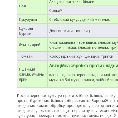
Акацієва вогнівка, білани
Соя
Совки*
Кукурудза
Стебловий кукурудзяний метелик
Цукрові
Довгоносики, попелиці
буряки
Клоп шкідлива черепашка, злакові мухи
Ячмінь ярий
блішки, п´явиці, злакові попелиці, трип
Томати
Колорадський жук, цикадки, трипси
Авіаційна обробка проти шкідни
Пшениця
озима, ячмінь
клоп шкідлива черепашка, п´явиці, поп
ярий
мухи, хлібні жуки, трипси, хлібні блішк
Посіви зернових культур проти хлібних блішок, ріпаку -
проти бурякових блішок обприскують Бореєм® по с
шкідливих комах обробку проводять у період вегетац
шкідники у кількостях, що перевищують економічн
культурах препарат можна використовувати до 2 