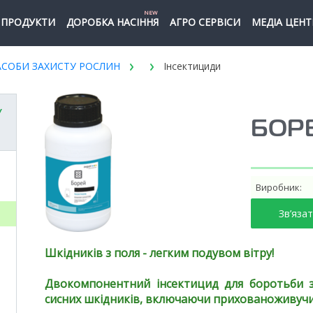
NEW
ПРОДУКТИ
ДОРОБКА НАСІННЯ
АГРО СЕРВІСИ
МЕДІА ЦЕНТ
АСОБИ ЗАХИСТУ РОСЛИН
Інсектициди
У
БОР
Виробник:
Зв’яза
Шкідників з поля - легким подувом вітру!
Двокомпонентний інсектицид для боротьби з
сисних шкідників, включаючи прихованоживучи