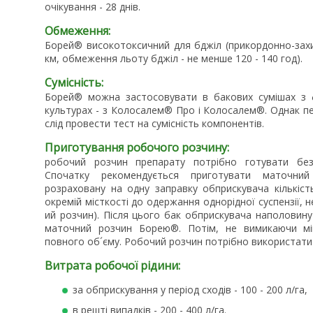
очікування - 28 днів.
Обмеження:
Борей® високотоксичний для бджіл (прикордонно-захи
км, обмеження льоту бджіл - не менше 120 - 140 г
Сумісність:
Борей® можна застосовувати в бакових сумішах з ф
культурах - з Колосалем® Про і Колосалем®. Однак пе
слід провести тест на сумісність компонентів.
Приготування робочого розчину:
робочий розчин препарату потрібно готувати без
Спочатку рекомендується приготувати маточний
розраховану на одну заправку обприскувача кількіст
окремій місткості до одержання однорідної суспензії, 
ий розчин). Після цього бак обприскувача наполовин
маточний розчин Борею®. Потім, не вимикаючи мі
повного об´єму. Робочий розчин потрібно використати 
Витрата робочої рідини:
за обприскування у період сходів - 100 - 200 л/га,
в решті випадків - 200 - 400 л/га.