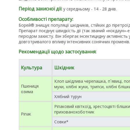
Період захисної дії:
у середньому - 14 - 28 днів.
Особливості препарату:
Борей® знищує популяції шкідників, стійких до піретрої
Препарат поєднує швидкість дії (так званий «нокдаун»-
періодом захисту. Він зберігає інсектицидну активність 
довготривалого впливу інтенсивних сонячних променів.
Рекомендації щодо застосування:
Культура
Шкідник
Клоп шкідлива черепашка, п´явиці, поп
Пшениця
мухи, хлібні жуки, трипси, хлібні блішк
озима
Хлібний турун
Ріпаковий квіткоїд, хрестоцвіті блішки
прихованохоботник
Ріпак
Совки*