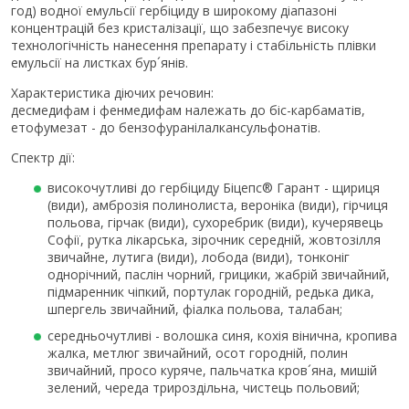
год) водної емульсії гербіциду в широкому діапазоні
концентрацій без кристалізації, що забезпечує високу
технологічність нанесення препарату і стабільність плівки
емульсії на листках бур´янів.
Характеристика діючих речовин:
десмедифам і фенмедифам належать до біс-карбаматів,
етофумезат - до бензофуранілалкансульфонатів.
Спектр дії:
високочутливі до гербіциду Біцепс® Гарант - щириця
(види), амброзія полинолиста, вероніка (види), гірчиця
польова, гірчак (види), сухоребрик (види), кучерявець
Софії, рутка лікарська, зірочник середній, жовтозілля
звичайне, лутига (види), лобода (види), тонконіг
однорічний, паслін чорний, грицики, жабрій звичайний,
підмаренник чіпкий, портулак городній, редька дика,
шпергель звичайний, фіалка польова, талабан;
середньочутливі - волошка синя, кохія вінична, кропива
жалка, метлюг звичайний, осот городній, полин
звичайний, просо куряче, пальчатка кров´яна, мишій
зелений, череда трироздільна, чистець польовий;