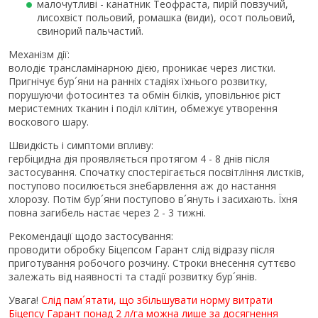
малочутливі - канатник Теофраста, пирій повзучий,
лисохвіст польовий, ромашка (види), осот польовий,
свинорий пальчастий.
Механізм дії:
володіє трансламінарною дією, проникає через листки.
Пригнічує бур´яни на ранніх стадіях їхнього розвитку,
порушуючи фотосинтез та обмін білків, уповільнює ріст
меристемних тканин і поділ клітин, обмежує утворення
воскового шару.
Швидкість і симптоми впливу:
гербіцидна дія проявляється протягом 4 - 8 днів після
застосування. Спочатку спостерігається посвітління листків,
поступово посилюється знебарвлення аж до настання
хлорозу. Потім бур´яни поступово в´януть і засихають. Їхня
повна загибель настає через 2 - 3 тижні.
Рекомендації щодо застосування:
проводити обробку Біцепсом Гарант слід відразу після
приготування робочого розчину. Строки внесення суттєво
залежать від наявності та стадії розвитку бур´янів.
Увага!
Слід пам´ятати, що збільшувати норму витрати
Біцепсу Гарант понад 2 л/га можна лише за досягнення