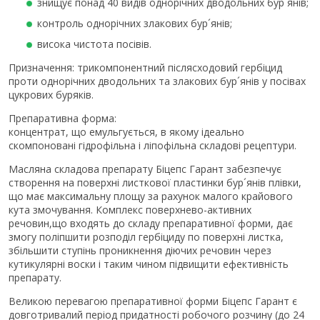
знищує понад 40 видів однорічних дводольних бур´янів;
контроль однорічних злакових бур´янів;
висока чистота посівів.
Призначення: трикомпонентний післясходовий гербіцид
проти однорічних дводольних та злакових бур´янів у посівах
цукрових буряків.
Препаративна форма:
концентрат, що емульгується, в якому ідеально
скомпоновані гідрофільна і ліпофільна складові рецептури.
Масляна складова препарату Біцепс Гарант забезпечує
створення на поверхні листкової пластинки бур´янів плівки,
що має максимальну площу за рахунок малого крайового
кута змочування. Комплекс поверхнево-активних
речовин,що входять до складу препаративної форми, дає
змогу поліпшити розподіл гербіциду по поверхні листка,
збільшити ступінь проникнення діючих речовин через
кутикулярні воски і таким чином підвищити ефективність
препарату.
Великою перевагою препаративної форми Біцепс Гарант є
довготривалий період придатності робочого розчину (до 24