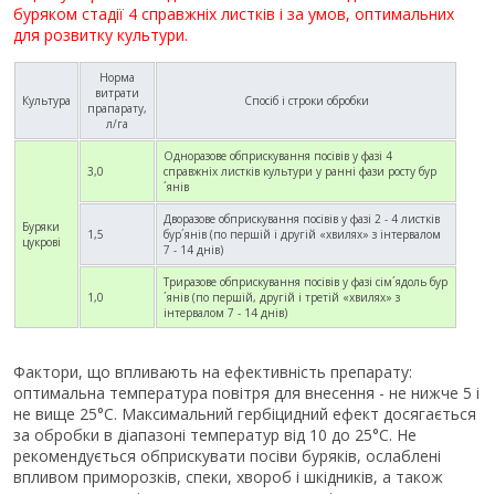
буряком стадії 4 справжніх листків і за умов, оптимальних
для розвитку культури.
Норма
витрати
Культура
Спосіб і строки обробки
прапарату,
л/га
Одноразове обприскування посівів у фазі 4
3,0
справжніх листків культури у ранні фази росту бур
´янів
Дворазове обприскування посівів у фазі 2 - 4 листків
Буряки
1,5
бур´янів (по першій і другій «хвилях» з інтервалом
цукрові
7 - 14 днів)
Триразове обприскування посівів у фазі сім´ядоль бур
1,0
´янів (по першій, другій і третій «хвилях» з
інтервалом 7 - 14 днів)
Фактори, що впливають на ефективність препарату:
оптимальна температура повітря для внесення - не нижче 5 і
не вище 25°С. Максимальний гербіцидний ефект досягається
за обробки в діапазоні температур від 10 до 25°С. Не
рекомендується обприскувати посіви буряків, ослаблені
впливом приморозків, спеки, хвороб і шкідників, а також