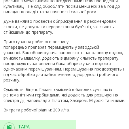
рослини з механічними пошкодженнями після проведення
культивації. Не слід обробляти посіви менш ніж за 6 год до
випадання опадів та за наявності сильної роси.
Дуже важливо провести обприскування в рекомендовані
строки, не допускати переростання бур´янів, які стають
стійкішими до препарату.
Приготування робочого розчину:
попередньо препарат перемішують у заводській
упаковці. Бак обприскувача заповнюють наполовину водою,
вмикають мішалку, додають відміряну кількість препарату,
продовжують заповнення бака обприскувача водою з
одночасним перемішуванням. Перемішування продовжують і
під час обробки для забезпечення однорідності робочого
розчину.
Сумісність: Біцепс Гарант сумісний в бакових сумішах із
різноманітними гербіцидами, які додають для розширення
спектра дії, наприклад з Пілотом, Хакєром, Міурою та іншими.
Витрата робочої рідини: 200 л/га.
ТАРА