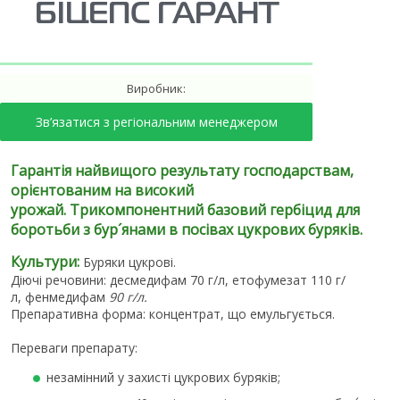
БІЦЕПС ГАРАНТ
Виробник:
Зв’язатися з регіональним менеджером
Гарантія найвищого результату господарствам,
орієнтованим на високий
урожай.
Трикомпонентний базовий гербіцид для
боротьби з бур´янами в посівах цукрових буряків.
Культури:
Буряки цукрові.
Діючі речовини: десмедифам 70 г/л, етофумезат 110 г/
л, фенмедифам
90 г/л.
Препаративна форма: концентрат, що емульгується.
Переваги препарату:
незамінний у захисті цукрових буряків;