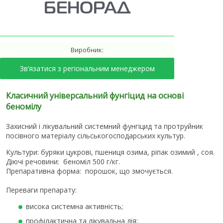
БЕНОРАД
Виробник:
Зв’язатися з регіональним менеджером
Класичний універсальний фунгіцид на основі
беномілу
Захисний і лікувальний системний фунгіцид та протруйник
посівного матеріалу сільськогосподарських культур.
Культури: буряки цукрові, пшениця озима, ріпак озимий
, соя.
Діючі речовини:
беноміл 500 г/кг.
Препаративна форма:
порошок, що змочується.
Переваги препарату:
висока системна активність;
профілактична та лікувальна дія;