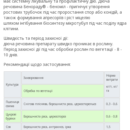
має системну лікувальну та профілактичну дію. Діюча
речовина Бенораду® - беноміл - пригнічує утворення
ростових трубочок під час проростання спор або конідій, а
також формування апресоріїв і ріст міцелію
шляхом інгібування біосинтезу мікротубул під час поділу ядра
клітини.
Швидкість та період захисної дії:
діюча речовина препарату швидко проникає в рослину.
Період захисної дії під час обробки рослин по вегетації - 8 -
10 днів.
Рекомендації щодо застосування:
Норма
Захворювання
витрати
Культура
кг/т, кг/
га
Обробка по вегетації
Пшениця
Снігова пліснява, борошниста роса, церкоспорельоз
0,3 - 0,6
озима
Цукрові
Борошниста роса, церкоспороз
0,6 - 0,8
буряки
Соя
Борошниста роса, антракноз, іржа
1,5