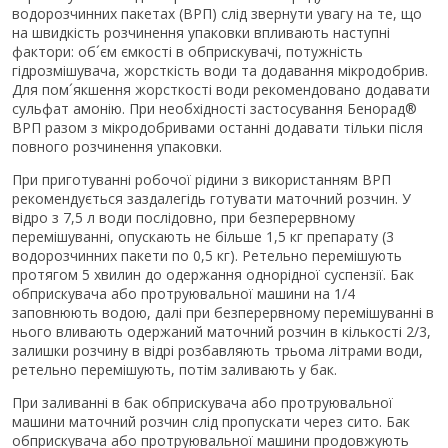
водорозчинних пакетах (ВРП) слід звернути увагу на те, що
на швидкість розчинення упаковки впливають наступні
фактори: об´єм ємкості в обприскувачі, потужність
гідрозмішувача, жорсткість води та додавання мікродобрив.
Для пом´якшення жорсткості води рекомендовано додавати
сульфат амонію. При необхідності застосування Бенорад®
ВРП разом з мікродобривами останні додавати тільки після
повного розчинення упаковки.
При приготуванні робочої рідини з використанням ВРП
рекомендується заздалегідь готувати маточний розчин. У
відро з 7,5 л води послідовно, при безперервному
перемішуванні, опускають не більше 1,5 кг препарату (3
водорозчинних пакети по 0,5 кг). Ретельно перемішують
протягом 5 хвилин до одержання однорідної суспензії. Бак
обприскувача або протруювальної машини на 1/4
заповнюють водою, далі при безперервному перемішуванні в
нього вливають одержаний маточний розчин в кількості 2/3,
залишки розчину в відрі розбавляють трьома літрами води,
ретельно перемішують, потім заливають у бак.
При заливанні в бак обприскувача або протруювальної
машини маточний розчин слід пропускати через сито. Бак
обприскувача або протруювальної машини продовжують