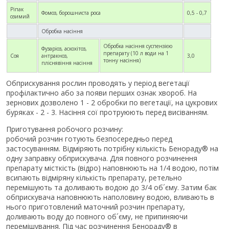
Ріпак
Фомоз, борошниста роса
0,5 - 0,7
озимий
Обробка насіння
Обробка насіння суспензією
Фузаріоз, аскохітоз,
препарату (10 л води на 1
Соя
антракноз,
3,0
тонну насіння)
пліснявіння насіння
Обприскування рослин проводять у період вегетації
профілактично або за появи перших ознак хвороб. На
зернових дозволено 1 - 2 обробки по вегетації, на цукрових
буряках - 2 - 3. Насіння сої протруюють перед висіванням.
Приготування робочого розчину:
робочий розчин готують безпосередньо перед
застосуванням. Відміряють потрібну кількість Бенораду® на
одну заправку обприскувача. Для повного розчинення
препарату місткість (відро) наповнюють на 1/4 водою, потім
всипають відміряну кількість препарату, ретельно
перемішують та доливають водою до 3/4 об´єму. Затим бак
обприскувача наповнюють наполовину водою, вливають в
нього приготовлений маточний розчин препарату,
доливають воду до повного об´єму, не припиняючи
перемішування. Під час розчинення Бенораду® в