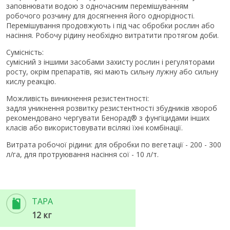
заповнювати водою з одночасним перемішуванням
робочого розчину для досягнення його однорідності.
Перемішування продовжують і під час обробки рослин або
насіння. Робочу рідину необхідно витратити протягом доби.
Сумісність:
сумісний з іншими засобами захисту рослин і регуляторами
росту, окрім препаратів, які мають сильну лужну або сильну
кислу реакцію.
Можливість виникнення резистентності:
задля уникнення розвитку резистентності збудників хвороб
рекомендовано чергувати Бенорад® з фунгіцидами інших
класів або використовувати всілякі їхні комбінації.
Витрата робочої рідини: для обробки по вегетації - 200 - 300
л/га, для протруювання насіння сої - 10 л/т.
ТАРА
12 кг