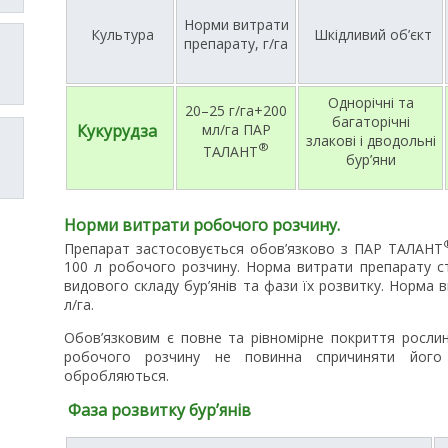
Норми витрати
Культура
Шкідливий об’єкт
препарату, г/га
Однорічні та
20–25 г/га+200
багаторічні
Кукурудза
мл/га ПАР
злакові і дводольні
®
ТАЛАНТ
бур’яни
Норми витрати робочого розчину.
Препарат застосовується обов’язково з ПАР ТАЛАНТ
100 л робочого розчину. Норма витрати препарату ст
видового складу бур’янів та фази їх розвитку. Норма
л/га.
Обов’язковим є повне та рівномірне покриття росл
робочого розчину не повинна спричиняти його 
обробляються.
Фаза розвитку бур’янів