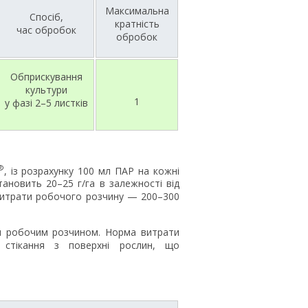
Максимальна
Спосіб,
кратність
час обробок
обробок
Обприскування
культури
1
у фазі 2–5 листків
®
, із розрахунку 100 мл ПАР на кожні
ановить 20–25 г/га в залежності від
 витрати робочого розчину — 200–300
ин робочим розчином. Норма витрати
стікання з поверхні рослин, що