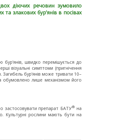
 двох діючих речовин зумовило
 та злакових бур’янів в посівах
 бур’янів, швидко перемішується до
Перші візуальні симптоми (пригнічення
в. Загибель бур’янів може тривати 10–
 а обумовлено лише механізмом його
®
о застосовувати препарат БАТУ
на
о. Культурні рослини мають бути на