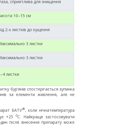
Фаза, сприятлива для знищення
Висота 10–15 см
ід 2-х листків до кущення
Максимально 3 листки
Максимально 3 листки
2–4 листки
витку бур’янів спостерігається зупинка
’янів за елементи живлення, але не
®
парат БАТУ
, коли нічнатемпература
0
щує +25
С. Найкраще застосовувати
один після внесення препарату може