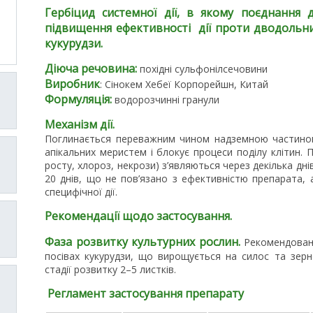
Гербіцид системної дії, в якому поєднання
підвищення ефективності дії проти дводольних
кукурудзи.
Діюча речовина:
похідні сульфонілсечовини
Виробник
: Сінокем Хебеї Корпорейшн, Китай
Формуляція:
водорозчинні гранули
Механізм дії.
Поглинається переважним чином надземною частиною
апікальних меристем і блокує процеси поділу клітин. 
росту, хлороз, некрози) з’являються через декілька дні
20 днів, що не пов’язано з ефективністю препарата,
специфічної дії.
Рекомендації щодо застосування.
Фаза розвитку культурних рослин.
Рекомендован
посівах кукурудзи, що вирощується на силос та зерн
стадії розвитку 2–5 листків.
Регламент застосування препарату