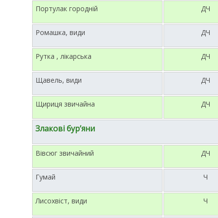
Портулак городній
ДЧ
Ромашка, види
ДЧ
Рутка , лікарська
ДЧ
Щавель, види
ДЧ
Щириця звичайна
ДЧ
Злакові бур’яни
Вівсюг звичайний
ДЧ
Гумай
Ч
Лисохвіст, види
Ч