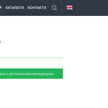
Р
КАТАЛОГИ
КОНТАКТИ
У
тися з регіональним менеджером