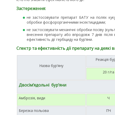
Застереження:
не застосовувати препарат БАТУ на полях куку
обробки фосфорорганічними інсектицидами;
не застосовувати механічні обробки посіву (куль
внесення препарату або впродовж 7 днів після в
ефективність дії гербіциду на бур’яни.
Спектр та ефективність дії препарату на деякі в
Реакція бур
Назва бур’яну
20 г/га
Двосім’ядольні бур’яни
Амброзія, види
Ч
Березка польова
ПЧ