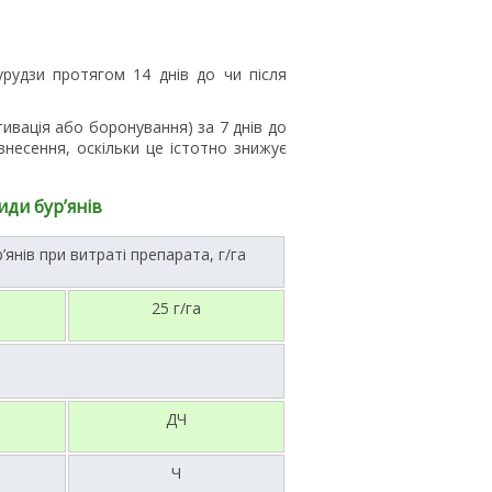
рудзи протягом 14 днів до чи після
тивація або боронування) за 7 днів до
несення, оскільки це істотно знижує
иди бур’янів
’янів при витраті препарата, г/га
25 г/га
ДЧ
Ч