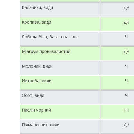
Калачики, види
ДЧ
Кропива, види
ДЧ
Лобода біла, багатонасінна
Ч
Міагрум пронизалистий
ДЧ
Молочай, види
Ч
Нетреба, види
Ч
Осот, види
Ч
Паслін чорний
НЧ
Підмаренник, види
ДЧ