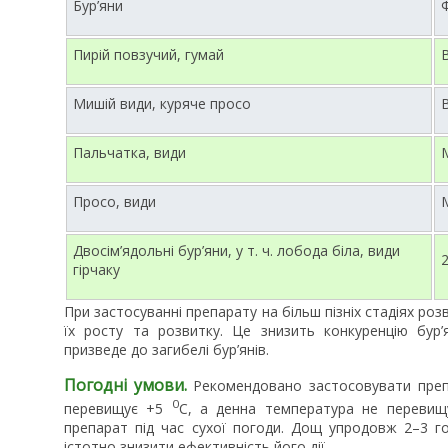
Бур’яни
Пирій повзучий, гумай
Мишій види, куряче просо
В
Пальчатка, види
Просо, види
Двосім’ядольні бур’яни, у т. ч. лобода біла, види
гірчаку
При застосуванні препарату на більш пізніх стадіях роз
їх росту та розвитку. Це знизить конкуренцію бур
призведе до загибелі бур’янів.
Погодні умови.
Рекомендовано застосовувати пре
0
перевищує +5
С, а денна температура не переви
препарат під час сухої погоди. Дощ упродовж 2–3 г
істотно знизити ефективність його дії.