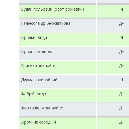
Будяк польовий (осот рожевий)
Ч
Галінсога дрібноквіткова
ДЧ
Гірчаки, види
Ч
Гірчиця польова
ДЧ
Грицики звичайні
ДЧ
Дурман звичайний
Ч
Жабрій, види
ДЧ
Жовтозілля звичайне
ДЧ
Зірочник середній
ДЧ