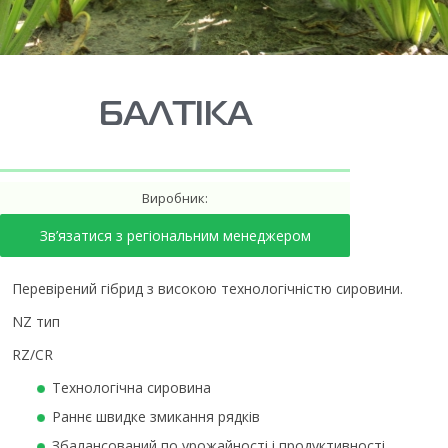
БАЛТІКА
Виробник:
Зв’язатися з регіональним менеджером
Перевірений гібрид з високою технологічністю сировини.
NZ тип
RZ/CR
Технологічна сировина
Раннє швидке змикання рядків
Збалансований по урожайності і продуктивності