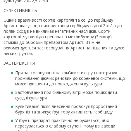
культури: 2,0–2,5 кг/га
СЕЛЕКТИВНІСТЬ
Оцінка вразливості сортів картоплі та сої до гербіциду
Артист вказує, що використання гербіциду в дозі 2 кг/га до
появи сходів не викликає негативних наслідків. Сорти
картоплі, чутливі до препаратів метрибузину (Зенкор),
стійкіші до обробки препаратом Артист. Втім не
рекомендується застосовування Артист на піщаних та дуже
легких грунтах.
ЗАСТЕРЕЖЕННЯ
При застосовуванні на кам’янистих грунтах є ризик
промивання діючих речовин до кореневої системи, що
може призвести до пошкодження культури.
Застовування при сильному вітрі може пошкодити
сусідні культури.
Культивація після внесення провокує проростання
бурянів та знижує ґрунтову активність гербіциду.
У ґрунті препарат практично не рухається, або
пересувається в слабому ступені, тому всі заходи