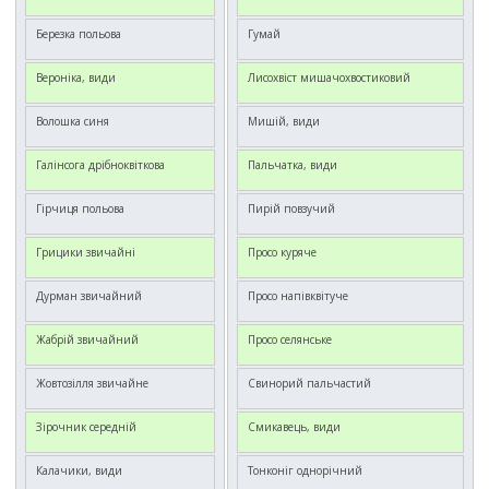
Березка польова
Гумай
Вероніка, види
Лисохвіст мишачохвостиковий
Волошка синя
Мишій, види
Галінсога дрібноквіткова
Пальчатка, види
Гірчиця польова
Пирій повзучий
Грицики звичайні
Просо куряче
Дурман звичайний
Просо напівквітуче
Жабрій звичайний
Просо селянське
Жовтозілля звичайне
Свинорий пальчастий
Зірочник середній
Смикавець, види
Калачики, види
Тонконіг однорічний