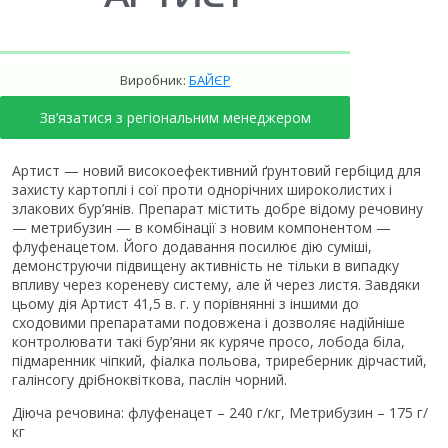
Виробник:
БАЙЄР
Зв’язатися з регіональним менеджером
Артист — новий високоефективний ґрунтовий гербіцид для
захисту картоплі і сої проти однорічних широколистих і
злакових бур’янів. Препарат містить добре відому речовину
— метрибузин — в комбінації з новим компонентом —
флуфенацетом. Його додавання посилює дію суміші,
демонструючи підвищену активність не тільки в випадку
впливу через кореневу систему, але й через листя. Завдяки
цьому дія Артист 41,5 в. г. у порівнянні з іншими до
сходовими препаратами подовжена і дозволяє надійніше
контролювати такі бур’яни як куряче просо, лобода біла,
підмаренник чіпкий, фіалка польова, триреберник дірчастий,
галінсогу дрібноквіткова, паслін чорний.
Діюча речовина: флуфенацет – 240 г/кг, Метрибузин – 175 г/
кг