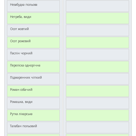
Незабудка польова
Нетреба, види
Осот жовтий
Осот рожевий
Паслін чорний
Переліска однорічна
Підмаренник чіпкий
Роман собачий
Ромашка, види
Рутка лікарська
Талабан польовий