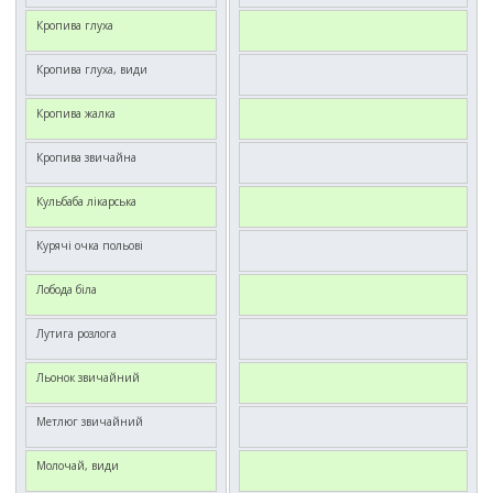
Кропива глуха
Кропива глуха, види
Кропива жалка
Кропива звичайна
Кульбаба лікарська
Курячі очка польові
Лобода біла
Лутига розлога
Льонок звичайний
Метлюг звичайний
Молочай, види