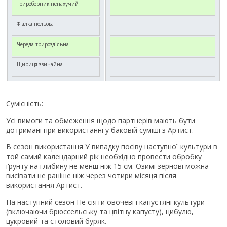
Триреберник непахучий
Фіалка польова
Череда трироздільна
Щириця звичайна
Сумісність:
Усі вимоги та обмеження щодо партнерів мають бути
дотримані при використанні у баковій суміші з Артист.
В сезон використання У випадку посіву наступної культури в
той самий календарний рік необхідно провести обробку
ґрунту на глибину не менш ніж 15 см. Озимі зернові можна
висівати не раніше ніж через чотири місяця після
використання Артист.
На наступний сезон Не сіяти овочеві і капустяні культури
(включаючи брюссельську та цвітну капусту), цибулю,
цукровий та столовий буряк.