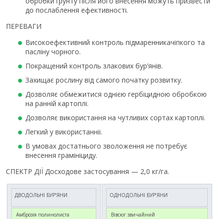
обробки ґрунту після його внесення можуть призвести
до послаблення ефективності.
ПЕРЕВАГИ
Високоефективний контроль підмаренникачіпкого та
пасліну чорного.
Покращений контроль злакових бур’янів.
Захищає рослину від самого початку розвитку.
Дозволяє обмежитися однією гербіцидною обробкою
на ранній картоплі.
Дозволяє використання на чутливих сортах картоплі.
Легкий у використанніі.
В умовах достатнього зволоження не потребує
внесення грамініциду.
СПЕКТР ДІЇ Досходове застосування — 2,0 кг/га.
ДВОДОЛЬНІ БУР’ЯНИ
ОДНОДОЛЬНІ БУР’ЯНИ
Амброзія полинолиста
Вівсюг звичайний