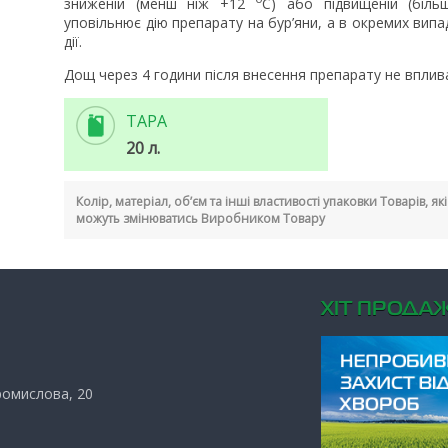
зниженій (менш ніж +12
С) або підвищеній (біл
уповільнює дію препарату на бур’яни, а в окремих вип
дії.
Дощ через 4 години після внесення препарату не вплива
ТАРА
20 л.
Колір, матеріал, об’єм та інші властивості упаковки Товарів, я
можуть змінюватись Виробником Товару
ХIТ ПРОДАЖ
Промислова, 20