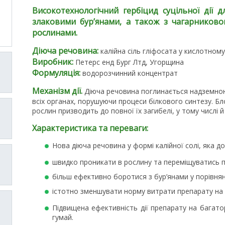
Високотехнологічний гербіцид суцільної дії
злаковими бур’янами, а також з чагарниково
рослинами.
Діюча речовина:
калійна сіль гліфосата у кислотному 
Виробник:
Петерс енд Бург Лтд, Угорщина
Формуляція:
водорозчинний концентрат
Механізм дії.
Діюча речовина поглинається надземною
всіх органах, порушуючи процеси білкового синтезу. Б
рослин призводить до повної їх загибелі, у тому числі 
Характеристика та переваги:
Нова діюча речовина у формі калійної солі, яка д
швидко проникати в рослину та переміщуватись по
більш ефективно боротися з бур’янами у порівнян
істотно зменшувати норму витрати препарату на 1
Підвищена ефективність дії препарату на багатор
гумай.