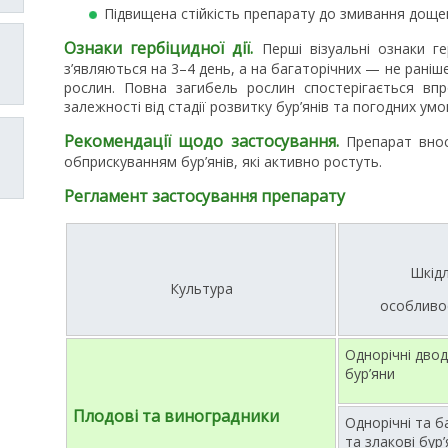
Підвищена стійкість препарату до змивання доще
Ознаки гербіцидної дії.
Перші візуальні ознаки гер
з’являються на 3–4 день, а на багаторічних — не раніше
рослин. Повна загибель рослин спостерігається вп
залежності від стадії розвитку бур’янів та погодних умо
Рекомендації щодо застосування.
Препарат внос
обприскуванням бур’янів, які активно ростуть.
Регламент застосування препарату
Шкідл
Культура
особливо
Однорічні двод
бур’яни
Плодові та виноградники
Однорічні та б
та злакові бур