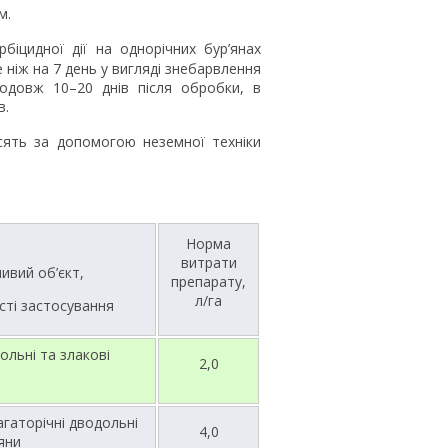
м.
біцидної дії на однорічних бур’янах
 ніж на 7 день у вигляді знебарвлення
родовж 10–20 днів після обробки, в
в.
ять за допомогою неземної техніки
Норма
витрати
ивий об’єкт,
препарату,
л/га
сті застосування
ольні та злакові
2,0
агаторічні дводольні
4,0
’яни