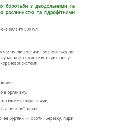
 для боротьби з дводольними та
ю рослинністю та гідрофітними
еквіваленті 500 г/л
 частиною рослини і розноситься по
локування фотосинтезу та дихання у
й кореневої системи.
озволяє:
 її організму;
ні з іншими гліфосатами;
 га посівної площі.
ічні бур’яни — осоти, березку, пирій,