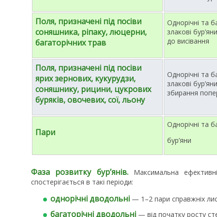
Поля, призначені під посіви
Однорічні та б
соняшника, ріпаку, люцерни,
злакові бур’яни
до висівання
багаторічних трав
Поля, призначені під посіви
Однорічні та б
ярих зернових, кукурудзи,
злакові бур’яни
соняшнику, рицини, цукрових
збирання попе
буряків, овочевих, сої, льону
Однорічні та б
Пари
бур’яни
Фаза розвитку бур’янів.
Максимальна ефективні
спостерігається в такі періоди:
однорічні дводольні
— 1–2 пари справжніх лис
багаторічні дводольні
— від початку росту сте