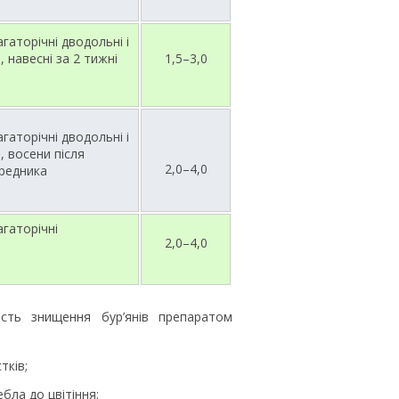
агаторічні дводольні і
, навесні за 2 тижні
1,5–3,0
агаторічні дводольні і
, восени після
2,0–4,0
редника
агаторічні
2,0–4,0
сть знищення бур’янів препаратом
тків;
бла до цвітіння;