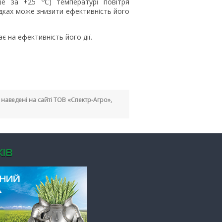
ьше за +25
С) температурі повітря
адках може знизити ефективність його
є на ефективність його дії.
кі наведені на сайті ТОВ «Спектр-Агро»,
ІВ