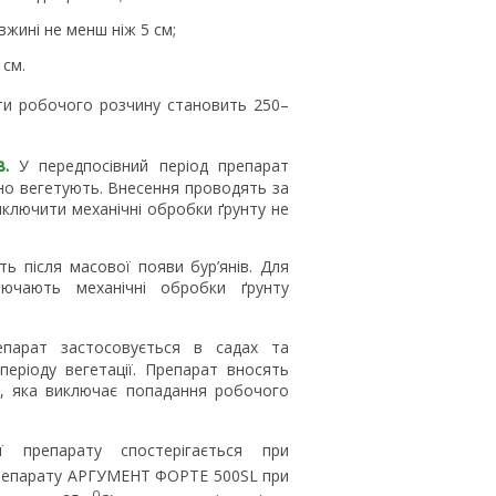
вжині не менш ніж 5 см;
 см.
и робочого розчину становить 250–
.
У передпосівний період препарат
вно вегетують. Внесення проводять за
иключити механічні обробки ґрунту не
ь після масової появи бур’янів. Для
лючають механічні обробки ґрунту
парат застосовується в садах та
еріоду вегетації. Препарат вносять
, яка виключає попадання робочого
 препарату спостерігається при
препарату АРГУМЕНТ ФОРТЕ 500SL при
0