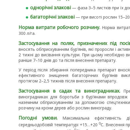
однорічні злакові
— фаза 3–5 листків при їх до
багаторічні злакові
— при висоті рослин 15–20
Норма витрати робочого розчину.
Норма витрат
300 л/га.
Застосування на полях, призначених під посів
вносять обприскуванням бур’янів, які проросли і акти
2 тижні до висівання культури. При цьому необхідно в
раніше 7–10 днів до та після внесення препарату.
У період після збирання попередника препарат вносят
ефективного знищення багаторічних бур’янів вик
протягом 2–2,5 тижнів після внесення препарату.
Застосування в садах та виноградниках.
Пре
виноградниках для боротьби з бур’янами впродовж п
наземним обприскуванням за допомогою спецтехніки
розчину на крони дерев або рослин винограду.
Погодні умови.
Максимальна ефективність дії
0
середньодобовій температурі +15…+20
С. Внесення 
0