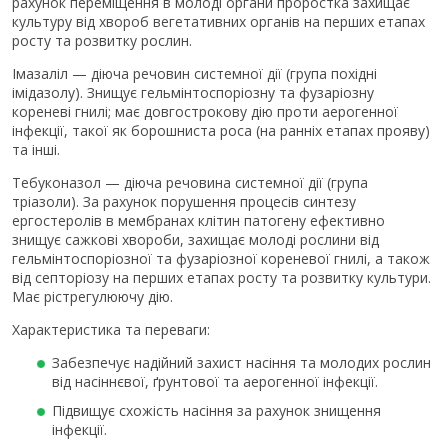
рахунок переміщення в молоді органи проростка захищає
культуру від хвороб вегетативних органів на перших етапах
росту та розвитку рослин.
Імазаліл — діюча речовин системної дії (група похідні
імідазолу). Знищує гельмінтоспоріозну та фузаріозну
кореневі гнилі; має довгострокову дію проти аерогенної
інфекції, такої як борошниста роса (на ранніх етапах прояву)
та інші.
Тебуконазол — діюча речовина системної дії (група
тріазоли). За рахунок порушення процесів синтезу
ергостеролів в мембранах клітин патогену ефективно
знищує сажкові хвороби, захищає молоді рослини від
гельмінтоспоріозної та фузаріозної кореневої гнилі, а також
від септоріозу на перших етапах росту та розвитку культури.
Має рістрегулюючу дію.
Характеристика та переваги:
Забезпечує надійний захист насіння та молодих рослин
від насіннєвої, ґрунтової та аерогенної інфекції.
Підвищує схожість насіння за рахунок знищення
інфекції.