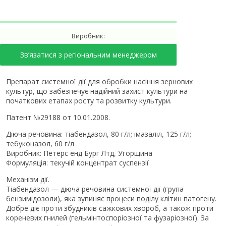
Виробник:
Зв’язатися з регіональним менеджером
Препарат системної дії для обробки насіння зернових
культур, що забезпечує надійний захист культури на
початкових етапах росту та розвитку культури.
Патент №29188 от 10.01.2008.
Діюча речовина: тіабендазол, 80 г/л; імазаліл, 125 г/л;
тебуконазол, 60 г/л
Виробник: Петерс енд Бург Лтд, Угорщина
Формуляція: текучій концентрат суспензії
Механізм дії.
Тіабендазол — діюча речовина системної дії (група
бензимідозоли), яка зупиняє процеси поділу клітин патогену.
Добре діє проти збудників сажкових хвороб, а також проти
кореневих гнилей (гельмінтоспоріозної та фузаріозної). За