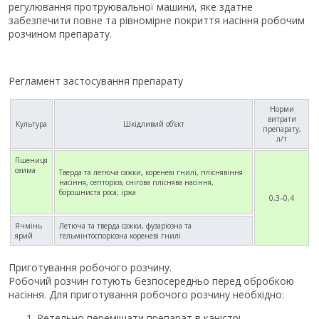
регулювання протруювальної машини, яке здатне
забезпечити повне та рівномірне покриття насіння робочим
розчином препарату.
Регламент застосування препарату
Норми
витрати
Культура
Шкідливий об’єкт
препарату,
л/т
Пшениця
озима
Тверда та летюча сажки, кореневі гнилі, пліснявіння
насіння, септоріоз, снігова пліснява насіння,
борошниста роса, іржа
0,3–0,4
Ячмінь
Летюча та тверда сажки, фузаріозна та
ярий
гельмінтоспоріозна кореневі гнилі
Приготування робочого розчину.
Робочий розчин готують безпосередньо перед обробкою
насіння. Для приготування робочого розчину необхідно:
Ретельно перемішати препарат в каністрі.