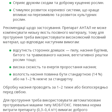
Сприяє дружнім сходам та доброму кущенню рослин.
Стимулює розвиток кореневої системи, що краще
впливає на перезимівлю та розвиток культурних
рослин.
Рекомендації щодо застосування. Препарат АНТАЛ не може
компенсувати низьку якість посівного матеріалу, тому для
протруєння треба використовувати високоякісний посівний
матеріал, що відповідає наступним вимогам:
відсутність сторонніх домішок — пилу, насіння бур’янів,
битого та травмованого насіння, вегетативної рештки
рослин тощо;
висока схожість та енергія проростання насіння;
вологість насіння повинна бути стандартною (14 %)
або на 1–2 % нижче за стандартну.
Обробку насіння проводять за 1–2 тижні або безпосередньо
перед сівбою.
Для протруєння треба використовувати автоматизовані
протруювальні машини типу МОБІТОКС. Невелика норма
витрати препарату (0,3–0,4 л/т) вимагає доброго