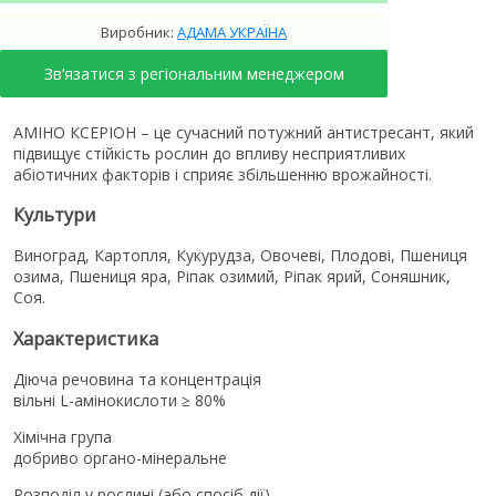
Виробник:
АДАМА УКРАЇНА
Зв’язатися з регіональним менеджером
АМІНО КСЕРІОН – це сучасний потужний антистресант, який
підвищує стійкість рослин до впливу несприятливих
абіотичних факторів і сприяє збільшенню врожайності.
Культури
Виноград, Картопля, Кукурудза, Овочеві, Плодові, Пшениця
озима, Пшениця яра, Ріпак озимий, Ріпак ярий, Соняшник,
Соя.
Характеристика
Діюча речовина та концентрація
вільні L-амінокислоти ≥ 80%
Хімічна група
добриво органо-мінеральне
Розподіл у рослині (або спосіб дії)