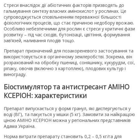
Стреси внаслідок дії абіотичних факторів призводять до
гальмування синтезу власних амінокислот у рослинах. Це
супроводжується сповільненням переважної більшості
фізіологічних процесів, що стає причиною недобору врожаю.
Особливо небезпечними для рослин є стреси у критичні фази
розвитку – під час сходів, бутонізації, цвітіння, формування
зав’язей, наливання плодів тощо.
Препарат призначений для позакореневого застосування та
використовується в органічному землеробстві. Зокрема, він
розрахований на обробку пшениці, соняшнику, кукурудзи, сої,
ріпаку, овочів (включно з картоплею), плодових культур і
винограду.
Біостимулятор та антистресант АМІНО
КСЕРІОН: характеристики
Препарат випускається у формі гранул, які диспергуються у
воді (ВГ), та пакується у мішки (5 кг). Замовити за найкращою
ціною АМІНО КСЕРІОН можна у регіональних представників
Адама Україна.
Норма витрати препарату становить 0,2 – 0,5 кг/га для