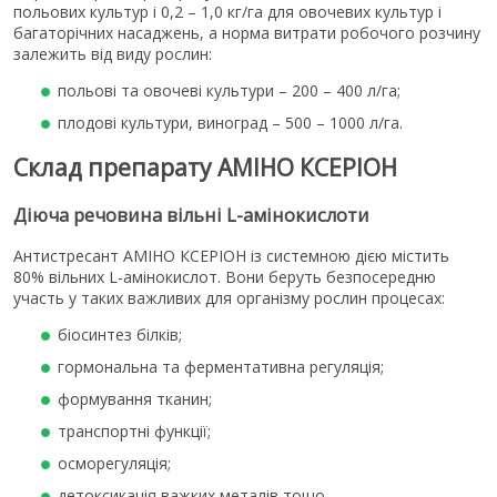
польових культур і 0,2 – 1,0 кг/га для овочевих культур і
багаторічних насаджень, а норма витрати робочого розчину
залежить від виду рослин:
польові та овочеві культури – 200 – 400 л/га;
плодові культури, виноград – 500 – 1000 л/га.
Склад препарату АМІНО КСЕРІОН
Діюча речовина вільні L-амінокислоти
Антистресант АМІНО КСЕРІОН із системною дією містить
80% вільних L-амінокислот. Вони беруть безпосередню
участь у таких важливих для організму рослин процесах:
біосинтез білків;
гормональна та ферментативна регуляція;
формування тканин;
транспортні функції;
осморегуляція;
детоксикація важких металів тощо.