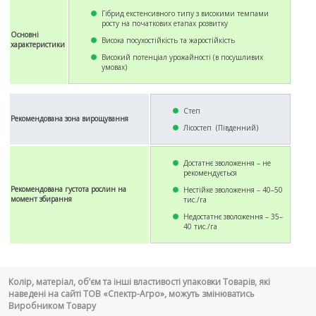
Гібрид екстенсивного типу з високими темпами
росту на початкових етапах розвитку
Основні
Висока посухостійкість та жаростійкість
характеристики
Високий потенціал урожайності (в посушливих
умовах)
Степ
Рекомендована зона вирощування
Лісостеп (Південний)
Достатнє зволоження – не
рекомендується
Рекомендована густота рослин на
Нестійке зволоження – 40–50
момент збирання
тис./га
Недостатнє зволоження – 35–
40 тис./га
Колір, матеріал, об’єм та інші властивості упаковки Товарів, які
наведені на сайті ТОВ «Спектр-Агро», можуть змінюватись
Виробником Товару