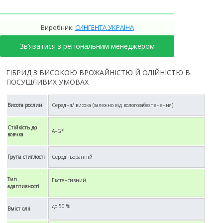
Виробник:
СИНГЕНТА УКРАЇНА
Зв’язатися з регіональним менеджером
ГІБРИД З ВИСОКОЮ ВРОЖАЙНІСТЮ Й ОЛІЙНІСТЮ В
ПОСУШЛИВИХ УМОВАХ
Середня/ висока (залежно від вологозабезпечення)
Висота рослин
Стійкість до
A–G*
вовчка
Середньоранній
Група стиглості
Тип
Екстенсивний
адаптивності
до 50 %
Вміст олії