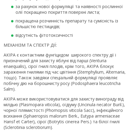
за рахунок нової формуляції та наявності рослинної
олії покращено покриття поверхні листа;
покращена розчинність препарату та сумісність із
більшістю пестицидів;
відсутність фітотоксичності
МЕХАНІЗМ ТА СПЕКТР ДІЇ:
АКІРА є контактним фунгіцидом широкого спектру дії і
призначений для захисту яблуні від парші (Venturia
enaequalis), сірої гнилі плодів, крім того, АКІРА блокує
зараження гнилями під час цвітіння (Stemphylium, Alternaria,
тощо). Також завдяки спеціальній формуляції проявляє
побічну дію на борошнисту росу (Podosphaera leucotricha
Salm).
АКІРА може використовуватися для захисту винограду від
мілдью (Plasmopara viticola), оїдіуму (Uncinula necator Buril.),
чорної плямистості (Phomopsis viticola Sacc), інфекційного
всихання (Sphaeropsis malorum Berk., Eutypa armeniaceae
Hansf et Carter), сірої (Botrytis cinerea Pers.) та білої гнилі
(Sclerotinia sclerotiorum).