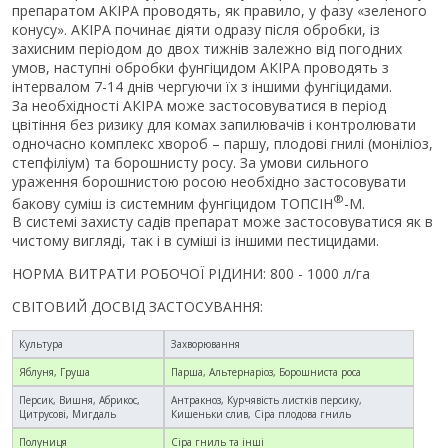
препаратом АКІРА проводять, як правило, у фазу «зеленого
конусу». АКІРА починає діяти одразу після обробки, із
захисним періодом до двох тижнів залежно від погодних
умов, наступні обробки фунгіцидом АКІРА проводять з
інтервалом 7-14 днів чергуючи їх з іншими фунгіцидами.
За необхідності АКІРА може застосовуватися в період
цвітіння без ризику для комах запилювачів і контролювати
одночасно комплекс хвороб – паршу, плодові гнилі (моніліоз,
степфіліум) та борошнисту росу. За умови сильного
ураження борошнистою росою необхідно застосовувати
®
бакову суміш із системним фунгіцидом ТОПСІН
-М.
В системі захисту садів препарат може застосовуватися як в
чистому вигляді, так і в суміші із іншими пестицидами.
НОРМА ВИТРАТИ РОБОЧОЇ РІДИНИ: 800 - 1000 л/га
СВІТОВИЙ ДОСВІД ЗАСТОСУВАННЯ:
Культура
Захворювання
Яблуня, Груша
Парша, Альтернаріоз, Борошниста роса
Персик, Вишня, Абрикос,
Антракноз, Курчявість листків персику,
Цитрусові, Мигдаль
Кишеньки слив, Сіра плодова гниль
Полуниця
Сіра гниль та інші