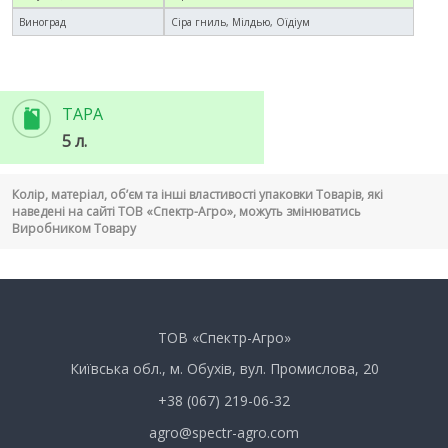
Виноград
Сіра гниль, Мілдью, Оїдіум
ТАРА
5 л.
Колір, матеріал, об’єм та інші властивості упаковки Товарів, які
наведені на сайті ТОВ «Спектр-Агро», можуть змінюватись
Виробником Товару
ТОВ «Спектр-Агро»
Київська обл., м. Обухів, вул. Промислова, 20
+38 (067) 219-06-32
agro@spectr-agro.com