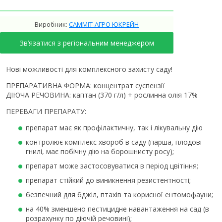
Виробник:
САММІТ-АГРО ЮКРЕЙН
Зв’язатися з регіональним менеджером
Нові можливості для комплексного захисту саду!
ПРЕПАРАТИВНА ФОРМА: концентрат суспензії
ДІЮЧА РЕЧОВИНА: каптан (370 г/л) + рослинна олія 17%
ПЕРЕВАГИ ПРЕПАРАТУ:
препарат має як профілактичну, так і лікувальну дію
контролює комплекс хвороб в саду (парша, плодові
гнилі, має побічну дію на борошнисту росу);
препарат може застосовуватися в період цвітіння;
препарат стійкий до виникнення резистентності;
безпечний для бджіл, птахів та корисної ентомофауни;
на 40% зменшено пестицидне навантаження на сад (в
розрахунку по діючій речовині);