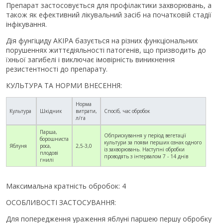
Препарат застосовується для профілактики захворювань, а
також як ефективний лікувальний засіб на початковій стадії
інфікування.
Дія фунгіциду АКІРА базується на різних функціональних
порушеннях життєдіяльності патогенів, що призводить до
їхньої загибелі і виключає імовірність виникнення
резистентності до препарату.
КУЛЬТУРА ТА НОРМИ ВНЕСЕННЯ:
Норма
Культура
Шкідник
витрати,
Спосіб, час обробок
л/га
Парша,
Обприскування у період вегетації
борошниста
культури за появи перших ознак одного
Яблуня
роса,
2,5-3,0
із захворювань. Наступні обробки
плодові
проводять з інтервалом 7 - 14 днів
гнилі
Максимальна кратність обробок: 4
ОСОБЛИВОСТІ ЗАСТОСУВАННЯ:
Для попередження ураження яблуні паршею першу обробку