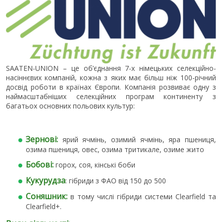
SAATEN-UNION – це об’єднання 7-х німецьких селекційно-
насіннєвих компаній, кожна з яких має більш ніж 100-річний
досвід роботи в країнах Європи. Компанія розвиває одну з
наймасштабніших селекційних програм континенту з
багатьох основних польових культур:
Зернові:
ярий ячмінь, озимий ячмінь, яра пшениця,
озима пшениця, овес, озима тритикале, озиме жито
Бобові:
горох, соя, кінські боби
Кукурудза
: гібриди з ФАО від 150 до 500
Соняшник:
в тому числі гібриди системи Clearfield та
Clearfield+.