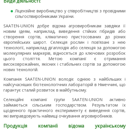
Види діяльності:
Ліцензійне виробництво у співробітництві з провідними
сільгоспвиробниками України.
SAATEN-UNION добре відома агровиробникам завдяки її
новим ідеям, наприклад, виведення стійких гібридів або
створення сортів, кліматично пристосованих до різних
європейських широт. Селекція рослин і пов’язані з нею
технології, наприклад дігаплоідія або селекція за допомогою
молекулярних маркерів, відносяться до ключових розробок
цього століття. Метою компанії є отримання
високоврожайних, якісних і стабільних сортів за допомогою
нових технологій.
Компанія SAATEN-UNION володіє однією з найбільших і
найсучасніших біотехнологічних лабораторій в Німеччині, що
гарантує сталий розвиток в майбутньому.
Селекційні компанії групи SAATEN-UNION активно
займаються сільським господарством. Результатом їх
щоденного практичного експерименту є виведення сортів,
які виправдовують найвищі очікування агровиробників.
Продукція компанії відома українському