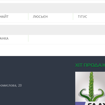
ДНАЙТ
ЛЮСЬЄН
ТІТУС
АНКА
ХIТ ПРОДАЖ
Промислова, 20