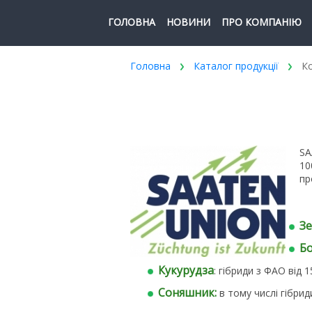
ГОЛОВНА
НОВИНИ
ПРО КОМПАНІЮ
Головна
Каталог продукції
Ко
SA
10
пр
Зе
Бо
Кукурудза
: гібриди з ФАО від 
Соняшник:
в тому числі гібриди