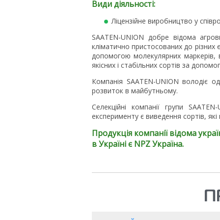
Види діяльності:
Ліцензійне виробництво у співр
SAATEN-UNION добре відома агровир
кліматично пристосованих до різних єв
допомогою молекулярних маркерів, 
якісних і стабільних сортів за допомо
Компанія SAATEN-UNION володіє одн
розвиток в майбутньому.
Селекційні компанії групи SAATEN
експерименту є виведення сортів, як
Продукція компанії відома укра
в Україні є NPZ Україна.
П