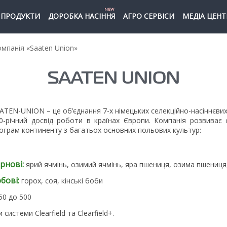
NEW
ПРОДУКТИ
ДОРОБКА НАСІННЯ
АГРО СЕРВІСИ
МЕДІА ЦЕНТ
мпанія «Saaten Union»
SAATEN UNION
ATEN-UNION – це об’єднання 7-х німецьких селекційно-насіннєвих
0-річний досвід роботи в країнах Європи. Компанія розвиває
ограм континенту з багатьох основних польових культур:
рнові:
ярий ячмінь, озимий ячмінь, яра пшениця, озима пшениця
бові:
горох, соя, кінські боби
150 до 500
 системи Clearfield та Clearfield+.