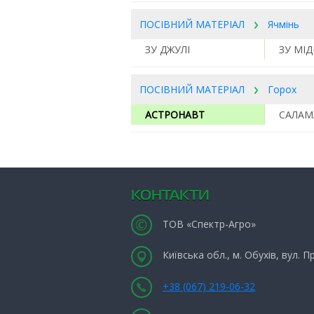
ПОСІВНИЙ МАТЕРІАЛ
Ячмінь
ЗУ ДЖУЛІ
ЗУ МІ
ПОСІВНИЙ МАТЕРІАЛ
Горох
АСТРОНАВТ
САЛАМ
КОНТАКТИ
ТОВ «Спектр-Агро»
Київська обл., м. Обухів, вул. 
+38 (067) 219-06-32