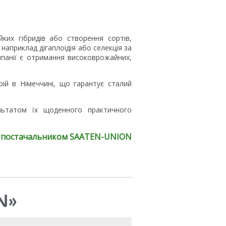
ких гібридів або створення сортів,
 наприклад дігаплоідія або селекція за
панії є отримання високоврожайних,
ій в Німеччині, що гарантує сталий
ультатом їх щоденного практичного
оку постачальником SAATEN-UNION
N»