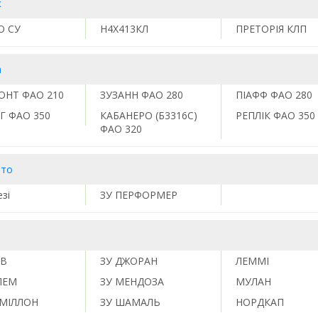
к
О СУ
Н4Х413КЛ
ПРЕТОРІЯ КЛП
а
ОНТ ФАО 210
ЗУЗАНН ФАО 280
ПІАФФ ФАО 280
Г ФАО 350
КАБАНЕРО (Б3316С)
РЕПЛІК ФАО 350
ФАО 320
ито
зі
ЗУ ПЕРФОРМЕР
В
ЗУ ДЖОРАН
ЛЕММІ
ЛЕМ
ЗУ МЕНДОЗА
МУЛАН
РМІЛЛОН
ЗУ ШАМАЛЬ
НОРДКАП