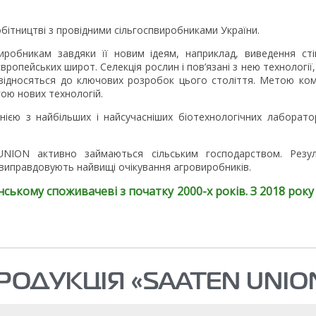
обітництві з провідними сільгоспвиробниками України.
обникам завдяки її новим ідеям, наприклад, виведення стій
ропейських широт. Селекція рослин і пов’язані з нею технології,
відносяться до ключових розробок цього століття. Метою ком
гою нових технологій.
ією з найбільших і найсучасніших біотехнологічних лаборатор
-UNION активно займаються сільським господарством. Рез
і виправдовують найвищі очікування агровиробників.
їнському споживачеві з початку 2000-х років. З 2018 р
РОДУКЦІЯ «SAATEN UNIO