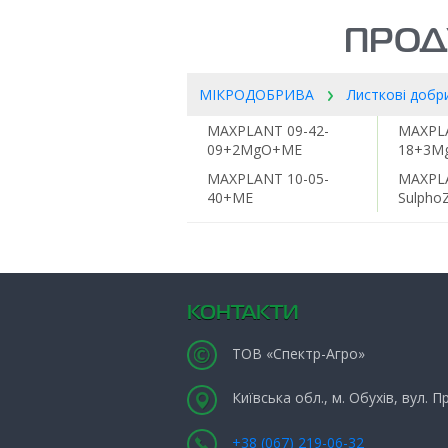
ПРОД
МІКРОДОБРИВА
Листкові добр
MAXPLANT 09-42-
MAXPLA
09+2MgO+ME
18+3M
MAXPLANT 10-05-
MAXPL
40+ME
Sulpho
КОНТАКТИ
ТОВ «Спектр-Агро»
Київська обл., м. Обухів, вул. 
+38 (067) 219-06-32