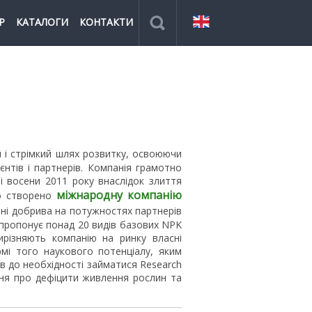
Р
КАТАЛОГИ
КОНТАКТИ
і стрімкий шлях розвитку, освоюючи
нтів і партнерів. Компанія грамотно
і восени 2011 року внаслідок злиття
міжнародну компанію
 створено
ьні добрива на потужностях партнерів
» пропонує понад 20 видів базових NPK
ирізняють компанію на ринку власні
мі того наукового потенціалу, яким
ів до необхідності займатися Research
ня про дефіцити живлення рослин та