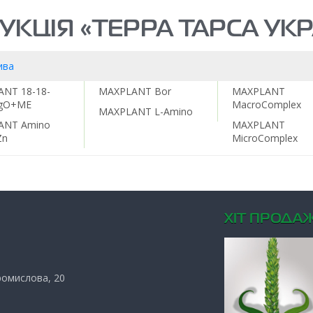
УКЦІЯ «ТЕРРА ТАРСА УКР
ива
NT 18-18-
MAXPLANT Bor
MAXPLANT
gO+ME
MacroComplex
MAXPLANT L-Amino
ANT Amino
MAXPLANT
Zn
MicroComplex
ХIТ ПРОДАЖ
Промислова, 20