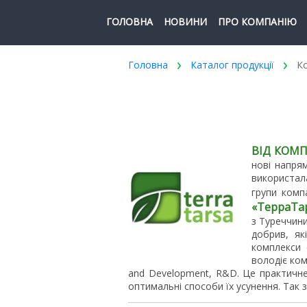
ГОЛОВНА
НОВИНИ
ПРО КОМПАНІЮ
Головна
Каталог продукції
Ко
ВІД КОМ
нові напря
використал
групи комп
«ТерраТар
з Туреччини
добрив, як
комплекси 
володіє ком
and Development, R&D. Це практичн
оптимальні способи їх усунення. Так 