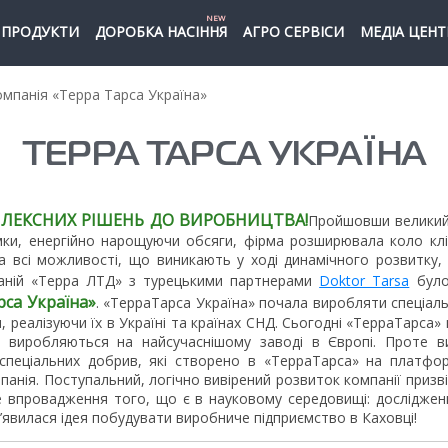
NEW
ПРОДУКТИ
ДОРОБКА НАСІННЯ
АГРО СЕРВІСИ
МЕДІА ЦЕНТ
мпанія «Терра Тарса Україна»
ТЕРРА ТАРСА УКРАЇНА
ПЛЕКСНИХ РІШЕНЬ ДО ВИРОБНИЦТВА!
Пройшовши великий 
мки, енергійно нарощуючи обсяги, фірма розширювала коло кліє
а всі можливості, що виникають у ході динамічного розвитку, 
аній «Терра ЛТД» з турецькими партнерами
Doktor Tarsa
було
са Україна»
. «ТерраТарса Україна» почала виробляти спеціал
, реалізуючи їх в Україні та країнах СНД. Сьогодні «ТерраТарса
і виробляються на найсучаснішому заводі в Європі. Проте в
спеціальних добрив, які створено в «ТерраТарса» на платфор
панія. Поступальний, логічно вивірений розвиток компанії призв
е впровадження того, що є в науковому середовищі: досліджен
з’явилася ідея побудувати виробниче підприємство в Каховці!