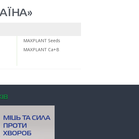
АЇНА»
MAXPLANT Seeds
MAXPLANT Са+B
ІВ