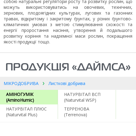
собою натуральні регулятори росту та розвитку рослин, що
можуть використовуватись на овочевих, технічних,
зернових, плодоягідних культурах, лугових та газонних
травах, відкритому і закритому ґрунтах, у різних ґрунтово-
кліматичних умовах з метою стимулювання схожості та
енергії проростання насіння, утворення й подальшого
розвитку коріння та надземної маси рослин, покращення
якості продукції тощо.
ПРОДУКЦІЯ «ДАЙМСА»
МІКРОДОБРИВА
Листкові добрива
АМІНОГУМІК
НАТУРВІТАЛ ВСП
(AminoHumiс)
(Naturvital WSP)
НАТУРВІТАЛ ПЛЮС
ТЕРРЕНОВА
(Naturvital Plus)
(Terrenova)