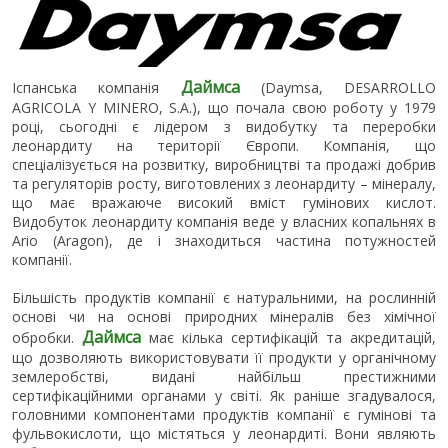
Даймса
Іспанська компанія
(Daymsa, DESARROLLO
AGRICOLA Y MINERO, S.A.), що почала свою роботу у 1979
році, сьогодні є лідером з видобутку та переробки
леонардиту на території Європи. Компанія, що
спеціалізується на розвитку, виробництві та продажі добрив
та регуляторів росту, виготовлених з леонардиту – мінералу,
що має вражаюче високий вміст гумінових кислот.
Видобуток леонардиту компанія веде у власних копальнях в
Ario (Aragon), де і знаходиться частина потужностей
компанії.
Більшість продуктів компанії є натуральними, на рослинній
основі чи на основі природних мінералів без хімічної
Даймса
обробки.
має кілька сертифікацій та акредитацій,
що дозволяють використовувати її продукти у органічному
землеробстві, видані найбільш престижними
сертифікаційними органами у світі. Як раніше згадувалося,
головними компонентами продуктів компанії є гумінові та
фульвокислоти, що містяться у леонардиті. Вони являють