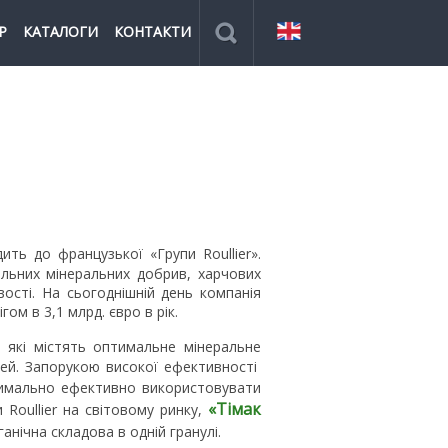
Р
КАТАЛОГИ
КОНТАКТИ
ить до французької «Групи Roullier».
льних мінеральних добрив, харчових
ості. На сьогоднішній день компанія
ом в 3,1 млрд. євро в рік.
, які містять оптимальне мінеральне
стей. Запорукою високої ефективності
ксимально ефективно використовувати
«Тімак
 Roullier на світовому ринку,
анічна складова в одній гранулі.