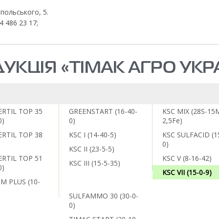
апольського, 5.
4 486 23 17;
УКЦІЯ «ТІМАК АГРО УКР
RTIL TOP 35
GREENSTART (16-40-
KSC MIX (28S-15
0)
0)
2,5Fe)
RTIL TOP 38
KSC I (14-40-5)
KSC SULFACID (1
)
0)
KSC II (23-5-5)
RTIL TOP 51
KSC V (8-16-42)
KSC III (15-5-35)
0)
KSC VII (15-0-9)
M PLUS (10-
SULFAMMO 30 (30-0-
0)