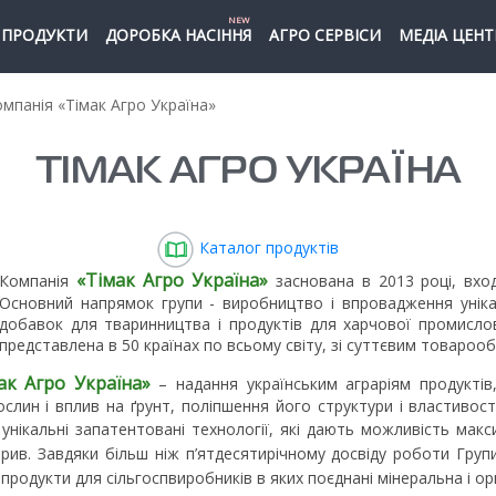
NEW
ПРОДУКТИ
ДОРОБКА НАСІННЯ
АГРО СЕРВІСИ
МЕДІА ЦЕНТ
мпанія «Тімак Агро Україна»
ТІМАК АГРО УКРАЇНА
Каталог продуктів
«Тімак Агро Україна»
Компанія
заснована в 2013 році, вход
Основний напрямок групи - виробництво і впровадження уніка
добавок для тваринництва і продуктів для харчової промислов
представлена в 50 країнах по всьому світу, зі суттєвим товарообіг
ак Агро Україна»
– надання українським аграріям продуктів
ослин і вплив на ґрунт, поліпшення його структури і властиво
унікальні запатентовані технології, які дають можливість ма
рив. Завдяки більш ніж п’ятдесятирічному досвіду роботи Групи
родукти для сільгоспвиробників в яких поєднані мінеральна і орг