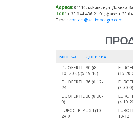
Адреса:
04116, м.Київ, вул. Довнар-З
Тел.:
+ 38 044 486 21 91; факс: + 38 04
E-mail:
contact@ua.timacagro.com
ПРОД
МІНЕРАЛЬНІ ДОБРИВА
DUOFERTIL 30 ((8-
EUROFE
10)-20-0)/(5-19-10)
(15-20-
DUOFERTIL 36 (0-12-
EUROFE
24)
(8-30-0
DUOFERTIL 38 (8-30-
EUROFE
0)
(4-10-2
EUROCEREAL 34 (10-
EUROTI
24-0)
18-12)