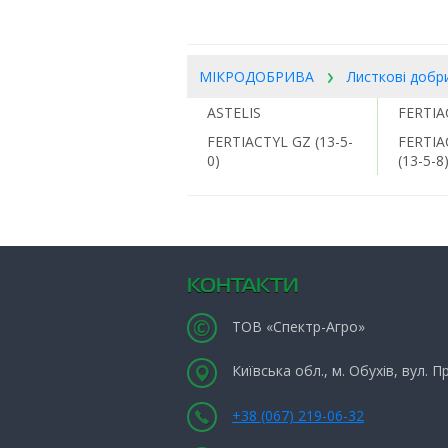
МІКРОДОБРИВА
Листкові добр
ASTELIS
FERTIA
FERTIACTYL GZ (13-5-
FERTIA
0)
(13-5-8
КОНТАКТИ
ТОВ «Спектр-Агро»
Київська обл., м. Обухів, вул. 
+38 (067) 219-06-32