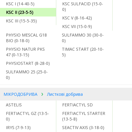
KSC I (14-40-5)
KSC SULFACID (15-0-
0)
KSC II (23-5-5)
KSC V (8-16-42)
KSC III (15-5-35)
KSC VII (15-0-9)
PHYSIO MESCAL G18
SULFAMMO 30 (30-0-
BIO (0-18-0)
0)
PHYSIO NATUR PKS
TIMAC START (20-10-
47 (0-13-15)
5)
PHYSIOSTART (8-28-0)
SULFAMMO 25 (25-0-
0)
МІКРОДОБРИВА
Листкові добрива
ASTELIS
FERTIACTYL SD
FERTIACTYL GZ (13-5-
FERTIACTYL STARTER
0)
(13-5-8)
IRYS (7-9-13)
SEACTIV AXIS (3-18-0)