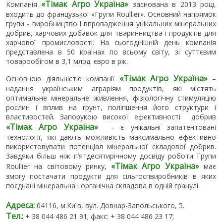
«Тімак Агро Україна»
Компанія
заснована в 2013 році,
входить до французької «Групи Roullier». Основний напрямок
групи - виробництво і впровадження унікальних мінеральних
добрив, харчових добавок для тваринництва і продуктів для
харчової промисловості. На сьогоднішній день компанія
представлена в 50 країнах по всьому світу, зі суттєвим
товарообігом в 3,1 млрд. євро в рік.
«Тімак Агро Україна»
Основною діяльністю компанії
–
надання українським аграріям продуктів, які містять
оптимальне мінеральне живлення, фізіологічну стимуляцію
рослин і вплив на ґрунт, поліпшення його структури і
властивостей. Запорукою високої ефективності добрив
«Тімак Агро Україна»
- є унікальні запатентовані
технології, які дають можливість максимально ефективно
використовувати потенціал мінеральної складової добрив.
Завдяки більш ніж п’ятдесятирічному досвіду роботи Групи
«Тімак Агро Україна»
Roullier на світовому ринку,
має
змогу постачати продукти для сільгоспвиробників в яких
поєднані мінеральна і органічна складова в одній гранулі.
Адреса:
04116, м.Київ, вул. Довнар-Запольського, 5.
Тел.:
+ 38 044 486 21 91; факс: + 38 044 486 23 17;