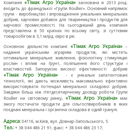
«Тімак Агро Україна»
Компанія
заснована в 2013 році,
входить до французької «Групи Roullier». Основний напрямок
групи - виробництво і впровадження унікальних мінеральних
добрив, харчових добавок для тваринництва і продуктів для
харчової промисловості. На сьогоднішній день компанія
представлена в 50 країнах по всьому світу, зі суттєвим
товарообігом в 3,1 млрд. євро в рік.
«Тімак Агро Україна»
Основною діяльністю компанії
–
надання українським аграріям продуктів, які містять
оптимальне мінеральне живлення, фізіологічну стимуляцію
рослин і вплив на ґрунт, поліпшення його структури і
властивостей. Запорукою високої ефективності добрив
«Тімак Агро Україна»
- є унікальні запатентовані
технології, які дають можливість максимально ефективно
використовувати потенціал мінеральної складової добрив.
Завдяки більш ніж п’ятдесятирічному досвіду роботи Групи
«Тімак Агро Україна»
Roullier на світовому ринку,
має
змогу постачати продукти для сільгоспвиробників в яких
поєднані мінеральна і органічна складова в одній гранулі.
Адреса:
04116, м.Київ, вул. Довнар-Запольського, 5.
Тел.:
+ 38 044 486 21 91; факс: + 38 044 486 23 17;