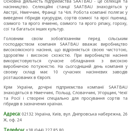
Основна діяльність підприємства SAATBAU - це селекція та
насінництво. Селекційні станції SAATBAU знаходяться у
Австрії, Німеччині, Франції та Чілі. Робота компанії полягає у
виведенні гібридів кукурудзи, сортів озимої та ярої пшениці,
озимого та ярого ячменю, озимого та ярого ріпаку, гороху,
сої та багатьох інших культур.
Головним своїм зобов’язанням перед сільським
господарством компанія SAATBAU вважає виробництво
високоякісного насіння, що відрізняється своєю чистотою,
здоров’ям і високою схожістю. При виробництві насіння
використовуються сучасне обладнання з високою
виробничою потужністю. На сьогоднішній день компанія у
своєму складі має 10 сучасних насіннєвих заводів
розташованих в Європі.
Крім України, дочірні підприємства компанії SAATBAU
знаходяться в Німеччині, Польщі, Словаччині, Угорщині, Чехії
та Росії і створені спеціально для просування сортів та
гібридів в зазначених країнах.
Адреса:
02132 Україна, Київ, вул. Дніпровська набережна, 26
Ж, оф. 24
Телефон:
+38 (044) 227 85 80