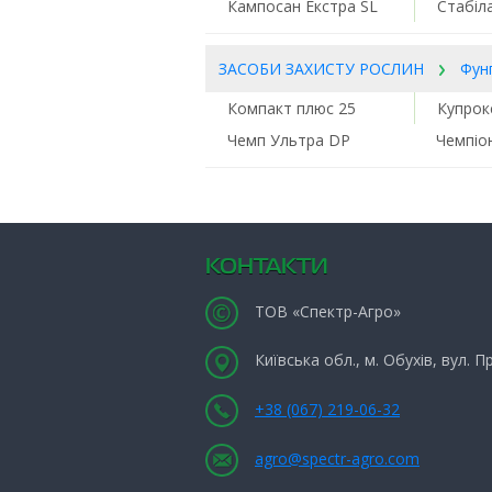
Кампосан Екстра SL
Стабіл
ЗАСОБИ ЗАХИСТУ РОСЛИН
Фун
Компакт плюс 25
Купрок
Чемп Ультра DP
Чемпіо
КОНТАКТИ
ТОВ «Спектр-Агро»
Київська обл., м. Обухів, вул. 
+38 (067) 219-06-32
agro@spectr-agro.com