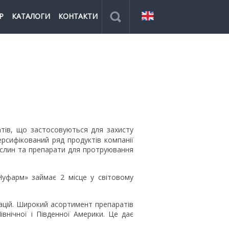
Р
КАТАЛОГИ
КОНТАКТИ
тів, що застосовуються для захисту
ерсифікований ряд продуктів компанії
рослин та препарати для протруювання
Нуфарм» займає 2 місце у світовому
ацій. Широкий асортимент препаратів
івнічної і Південної Америки. Це дає