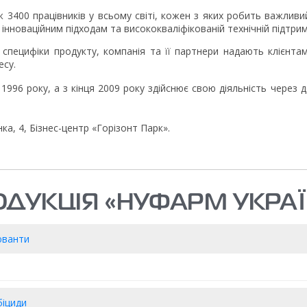
ж 3400 працівників у всьому світі, кожен з яких робить важливи
інноваційним підходам та висококваліфікованій технічній підтрим
специфіки продукту, компанія та її партнери надають клієнтам
есу.
1996 року, а з кінця 2009 року здійснює свою діяльність через 
нка, 4, Бізнес-центр «Горізонт Парк».
ОДУКЦІЯ «НУФАРМ УКРАЇ
юванти
біциди