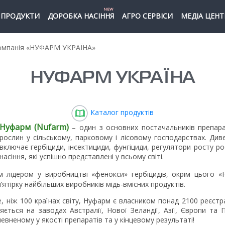
NEW
ПРОДУКТИ
ДОРОБКА НАСІННЯ
АГРО СЕРВІСИ
МЕДІА ЦЕНТ
мпанія «НУФАРМ УКРАЇНА»
НУФАРМ УКРАЇНА
Каталог продуктів
Нуфарм (Nufarm)
– один з основних постачальників препара
рослин у сільському, парковому і лісовому господарствах. Див
включає гербіциди, інсектициди, фунгіциди, регулятори росту 
насіння, які успішно представлені у всьому світі.
м лідером у виробництві «фенокси» гербіцидів, окрім цього «
’ятірку найбільших виробників мідь-вмісних продуктів.
, ніж 100 країнах світу, Нуфарм є власником понад 2100 реєстр
ється на заводах Австралії, Нової Зеландії, Азії, Європи та П
вненому у якості препаратів та у кінцевому результаті!