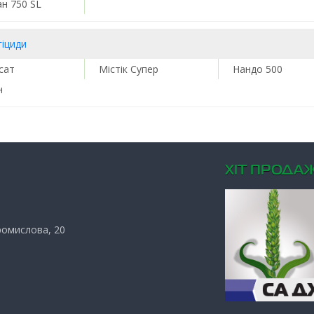
ан 750 SL
гіциди
сат
Містік Супер
Нандо 500
н
ХIТ ПРОДАЖ
Промислова, 20