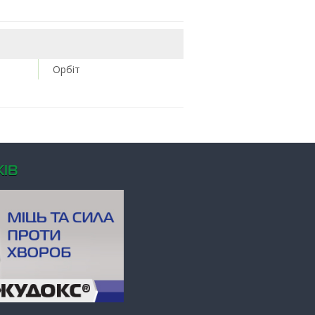
Орбіт
ІВ