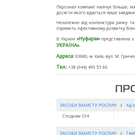
Персонал компанії налічує більше, ні
досягти якого вдається лише завдяки 
Незалежно від кон’юнктури ринку та 
сприяють ефективному розвитку бізн
«Нуфарм»
В Україні
представлена з 
УКРАЇНА».
Адреса:
03680, м. Київ, вул. М. Грінче
Тел.:
+38 (044) 495 53 60.
ПР
ЗАСОБИ ЗАХИСТУ РОСЛИН
Ад`
Споднам 554
ЗАСОБИ ЗАХИСТУ РОСЛИН
Гер