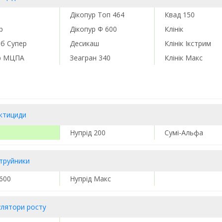
Дікопур Топ 464
Квад 150
р
Дікопур Ф 600
Клінік
рб Супер
Десикаш
Клінік Ікстрим
р МЦПА
Зеагран 340
Клінік Макс
ектициди
Нупрід 200
Сумі-Альфа
труйники
 600
Нупрід Макс
улятори росту