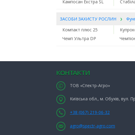
Кампосан Екстра SL
Стабіл
ЗАСОБИ ЗАХИСТУ РОСЛИН
Фун
Компакт плюс 25
Купрок
Чемп Ультра DP
Чемпіо
КОНТАКТИ
ТОВ «Спектр-Агро»
Київська обл., м. Обухів, вул. 
+38 (067) 219-06-32
agro@spectr-agro.com