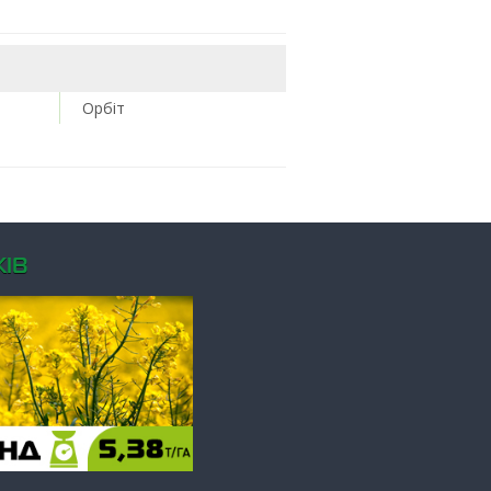
Орбіт
ІВ