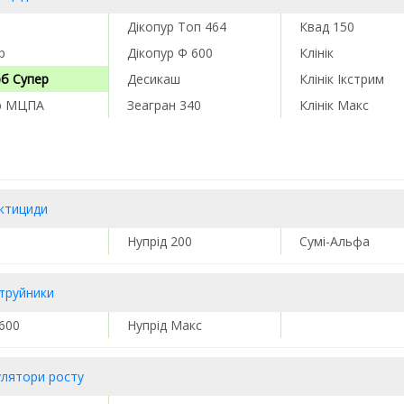
Дікопур Топ 464
Квад 150
р
Дікопур Ф 600
Клінік
рб Супер
Десикаш
Клінік Ікстрим
р МЦПА
Зеагран 340
Клінік Макс
ектициди
Нупрід 200
Сумі-Альфа
труйники
 600
Нупрід Макс
улятори росту