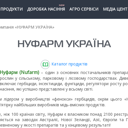
NEW
ПРОДУКТИ
ДОРОБКА НАСІННЯ
АГРО СЕРВІСИ
МЕДІА ЦЕНТ
мпанія «НУФАРМ УКРАЇНА»
НУФАРМ УКРАЇНА
Каталог продуктів
Нуфарм (Nufarm)
– один з основних постачальників препара
рослин у сільському, парковому і лісовому господарствах. Див
включає гербіциди, інсектициди, фунгіциди, регулятори росту 
насіння, які успішно представлені у всьому світі.
м лідером у виробництві «фенокси» гербіцидів, окрім цього «
’ятірку найбільших виробників мідь-вмісних продуктів.
, ніж 100 країнах світу, Нуфарм є власником понад 2100 реєстр
ється на заводах Австралії, Нової Зеландії, Азії, Європи та П
вненому у якості препаратів та у кінцевому результаті!