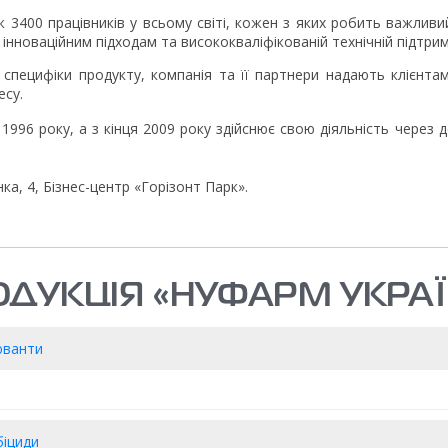
ж 3400 працівників у всьому світі, кожен з яких робить важливи
інноваційним підходам та висококваліфікованій технічній підтрим
специфіки продукту, компанія та її партнери надають клієнтам
есу.
1996 року, а з кінця 2009 року здійснює свою діяльність через 
нка, 4, Бізнес-центр «Горізонт Парк».
ОДУКЦІЯ «НУФАРМ УКРАЇ
юванти
біциди