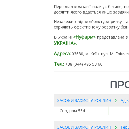
Персонал компанії налічує більше, ні
досягти якого вдається лише завдяки 
Незалежно від кон’юнктури ринку та 
сприяють ефективному розвитку бізн
«Нуфарм»
В Україні
представлена з 
УКРАЇНА».
Адреса:
03680, м. Київ, вул. М. Грінче
Тел.:
+38 (044) 495 53 60.
ПР
ЗАСОБИ ЗАХИСТУ РОСЛИН
Ад`
Споднам 554
ЗАСОБИ ЗАХИСТУ РОСЛИН
Гер