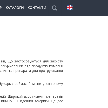
Р
КАТАЛОГИ
КОНТАКТИ
тів, що застосовуються для захисту
ерсифікований ряд продуктів компанії
рослин та препарати для протруювання
Нуфарм» займає 2 місце у світовому
ацій. Широкий асортимент препаратів
івнічної і Південної Америки. Це дає