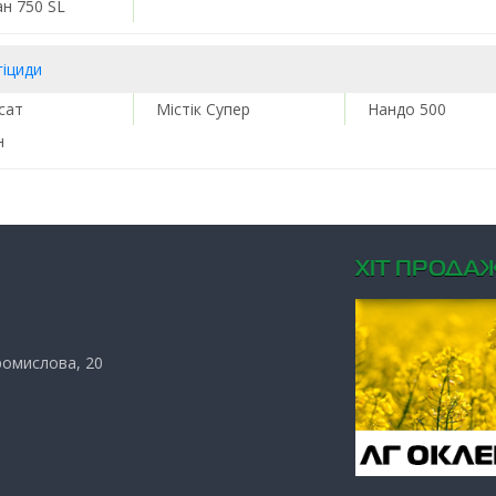
ан 750 SL
гіциди
сат
Містік Супер
Нандо 500
н
ХIТ ПРОДАЖ
Промислова, 20