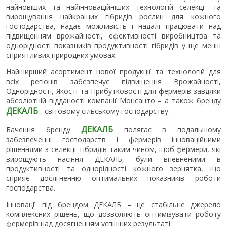
найновіших та найінноваційніших технологій селекції та
вирощування найкращих гібридів рослин для кожного
господарства, надає можливість і надалі працювати над
підвищенням врожайності, ефективності виробництва та
однорідності показників продуктивності гібридів у ще менш
сприятливих природних умовах.
Найширший асортимент нової продукції та технологій для
всіх регіонів забезпечує підвищення Врожайності,
Однорідності, Якості та Прибутковості для фермерів завдяки
абсолютній відданості компанії Монсанто – а також бренду
ДЕКАЛБ
- світовому сільському господарству.
ДЕКАЛБ
Бачення бренду
полягає в подальшому
забезпеченні господарств і фермерів інноваційними
рішеннями з селекції гібридів таким чином, щоб фермери, які
вирощують насіння ДЕКАЛБ, були впевненими в
продуктивності та однорідності кожного зернятка, що
сприяє досягненню оптимальних показників роботи
господарства.
Інновації під брендом ДЕКАЛБ – це стабільне джерело
комплексних рішень, що дозволяють оптимізувати роботу
фермерів над досягненням успішних результаті.