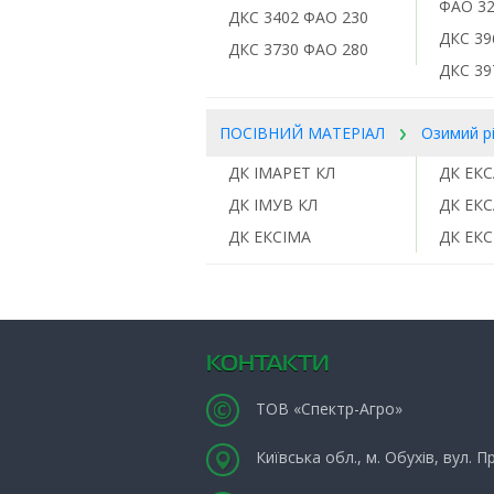
ФАО 3
ДКС 3402 ФАО 230
ДКС 39
ДКС 3730 ФАО 280
ДКС 39
ПОСІВНИЙ МАТЕРІАЛ
Озимий р
ДК ІМАРЕТ КЛ
ДК ЕК
ДК ІМУВ КЛ
ДК ЕК
ДК ЕКСІМА
ДК ЕКС
КОНТАКТИ
ТОВ «Спектр-Агро»
Київська обл., м. Обухів, вул. 