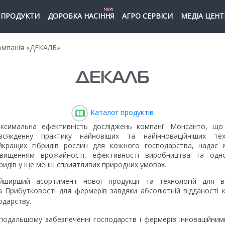
NEW
ПРОДУКТИ
ДОРОБКА НАСІННЯ
АГРО СЕРВІСИ
МЕДІА ЦЕНТ
мпанія «ДЕКАЛБ»
ДЕКАЛБ
Каталог продуктів
ксимальна ефективність досліджень компанії Монсанто, що
всякденну практику найновіших та найінноваційніших те
йкращих гібридів рослин для кожного господарства, надає 
двищенням врожайності, ефективності виробництва та однор
бридів у ще менш сприятливих природних умовах.
йширший асортимент нової продукції та технологій для вс
та Прибутковості для фермерів завдяки абсолютній відданості
одарству.
подальшому забезпеченні господарств і фермерів інноваційними