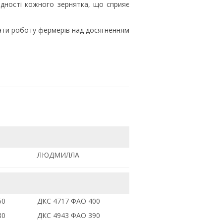
дності кожного зернятка, що сприяє
ати роботу фермерів над досягненням
ЛЮДМИЛЛА
50
ДКС 4717 ФАО 400
80
ДКС 4943 ФАО 390