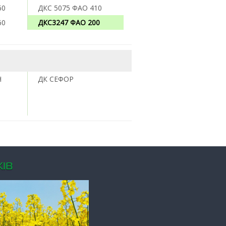
60
ДКС 5075 ФАО 410
60
ДКС3247 ФАО 200
Н
ДК СЕФОР
ІВ