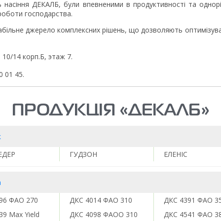
 насіння ДЕКАЛБ, були впевненими в продуктивності та однорі
роботи господарства.
стабільне джерело комплексних рішень, що дозволяють оптимізув
, 10/14 корп.Б, этаж 7.
0 01 45.
ПРОДУКЦІЯ «ДЕКАЛБ»
к
ЕДЕР
ГУДЗОН
ЕЛЕНІС
а
96 ФАО 270
ДКС 4014 ФАО 310
ДКС 4391 ФАО 3
39 Max Yield
ДКС 4098 ФАОО 310
ДКС 4541 ФАО 3