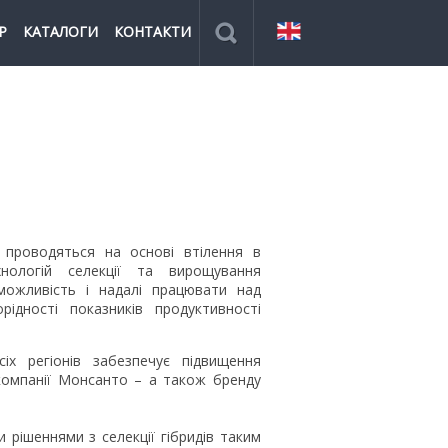
Р
КАТАЛОГИ
КОНТАКТИ
 проводяться на основі втілення в
хнологій селекції та вирощування
можливість і надалі працювати над
ідності показників продуктивності
іх регіонів забезпечує підвищення
 компанії Монсанто – а також бренду
 рішеннями з селекції гібридів таким