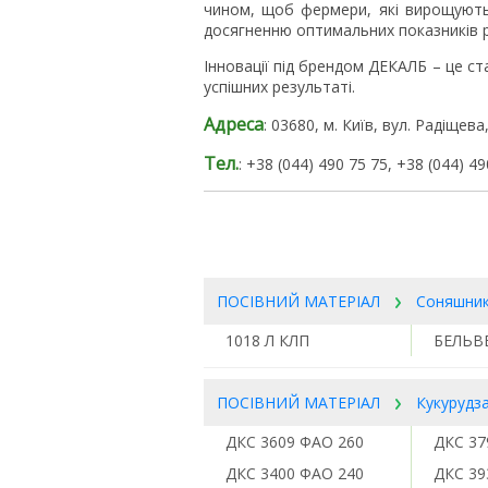
чином, щоб фермери, які вирощують
досягненню оптимальних показників 
Інновації під брендом ДЕКАЛБ – це 
успішних результаті.
Адреса
: 03680, м. Київ, вул. Радіщева
Тел.
: +38 (044) 490 75 75, +38 (044) 49
ПОСІВНИЙ МАТЕРІАЛ
Соняшни
1018 Л КЛП
БЕЛЬВ
ПОСІВНИЙ МАТЕРІАЛ
Кукурудз
ДКC 3609 ФАО 260
ДКС 37
ДКС 3400 ФАО 240
ДКС 39