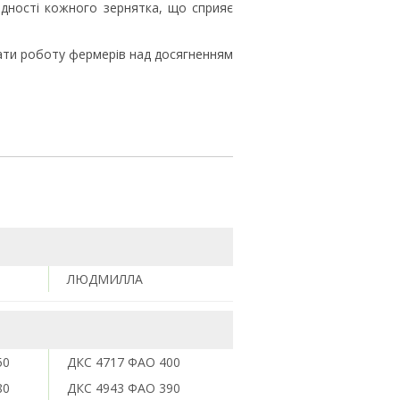
дності кожного зернятка, що сприяє
ати роботу фермерів над досягненням
ЛЮДМИЛЛА
50
ДКС 4717 ФАО 400
80
ДКС 4943 ФАО 390