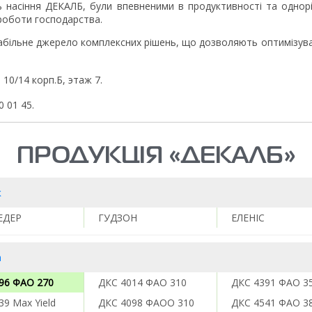
 насіння ДЕКАЛБ, були впевненими в продуктивності та однорі
роботи господарства.
стабільне джерело комплексних рішень, що дозволяють оптимізув
, 10/14 корп.Б, этаж 7.
0 01 45.
ПРОДУКЦІЯ «ДЕКАЛБ»
к
ЕДЕР
ГУДЗОН
ЕЛЕНІС
а
96 ФАО 270
ДКС 4014 ФАО 310
ДКС 4391 ФАО 3
39 Max Yield
ДКС 4098 ФАОО 310
ДКС 4541 ФАО 3