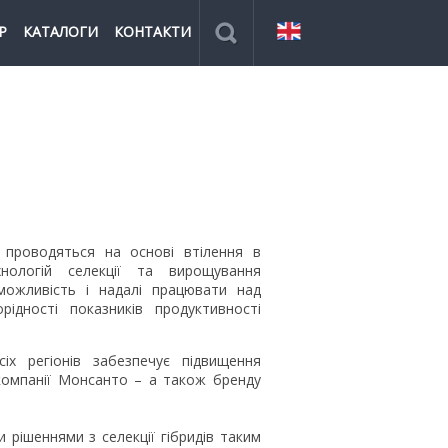
Р
КАТАЛОГИ
КОНТАКТИ
 проводяться на основі втілення в
хнологій селекції та вирощування
можливість і надалі працювати над
ідності показників продуктивності
іх регіонів забезпечує підвищення
 компанії Монсанто – а також бренду
 рішеннями з селекції гібридів таким