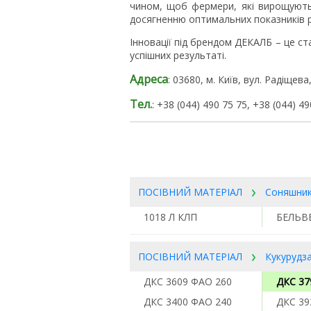
чином, щоб фермери, які вирощують
досягненню оптимальних показників 
Інновації під брендом ДЕКАЛБ – це 
успішних результаті.
Адреса
: 03680, м. Київ, вул. Радіщева
Тел.
: +38 (044) 490 75 75, +38 (044) 49
ПОСІВНИЙ МАТЕРІАЛ
Соняшни
1018 Л КЛП
БЕЛЬВ
ПОСІВНИЙ МАТЕРІАЛ
Кукурудз
ДКC 3609 ФАО 260
ДКС 37
ДКС 3400 ФАО 240
ДКС 39