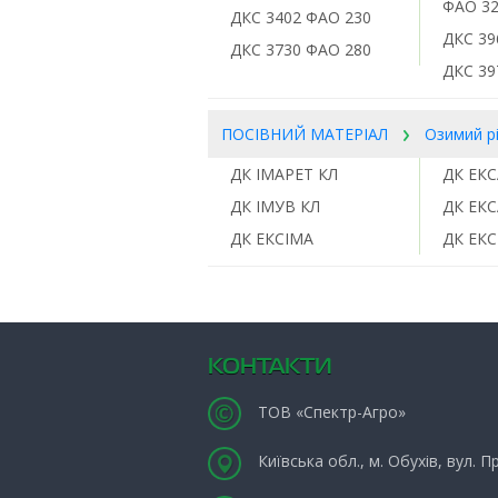
ФАО 3
ДКС 3402 ФАО 230
ДКС 39
ДКС 3730 ФАО 280
ДКС 39
ПОСІВНИЙ МАТЕРІАЛ
Озимий р
ДК ІМАРЕТ КЛ
ДК ЕК
ДК ІМУВ КЛ
ДК ЕК
ДК ЕКСІМА
ДК ЕКС
КОНТАКТИ
ТОВ «Спектр-Агро»
Київська обл., м. Обухів, вул. 