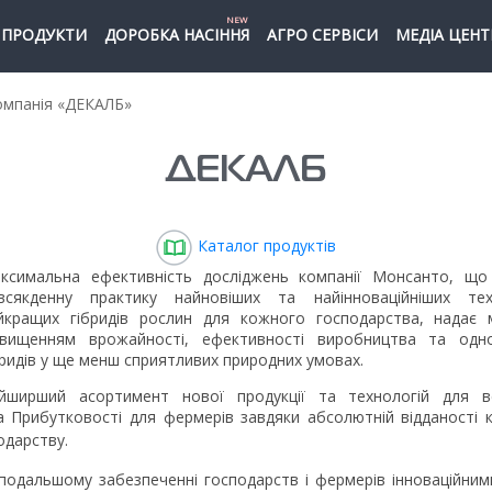
NEW
ПРОДУКТИ
ДОРОБКА НАСІННЯ
АГРО СЕРВІСИ
МЕДІА ЦЕНТ
мпанія «ДЕКАЛБ»
ДЕКАЛБ
Каталог продуктів
ксимальна ефективність досліджень компанії Монсанто, що
всякденну практику найновіших та найінноваційніших те
йкращих гібридів рослин для кожного господарства, надає 
двищенням врожайності, ефективності виробництва та однор
бридів у ще менш сприятливих природних умовах.
йширший асортимент нової продукції та технологій для вс
та Прибутковості для фермерів завдяки абсолютній відданості
одарству.
подальшому забезпеченні господарств і фермерів інноваційними