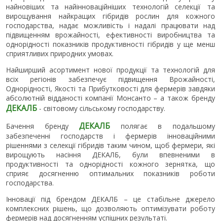
найновіших та найінноваційніших технологій селекції та
вирощування найкращих гібридів рослин для кожного
господарства, надає можливість і надалі працювати над
підвищенням врожайності, ефективності виробництва та
однорідності показників продуктивності гібридів у ще менш
сприятливих природних умовах.
Найширший асортимент нової продукції та технологій для
всіх регіонів забезпечує підвищення Врожайності,
Однорідності, Якості та Прибутковості для фермерів завдяки
абсолютній відданості компанії Монсанто – а також бренду
ДЕКАЛБ
- світовому сільському господарству.
ДЕКАЛБ
Бачення бренду
полягає в подальшому
забезпеченні господарств і фермерів інноваційними
рішеннями з селекції гібридів таким чином, щоб фермери, які
вирощують насіння ДЕКАЛБ, були впевненими в
продуктивності та однорідності кожного зернятка, що
сприяє досягненню оптимальних показників роботи
господарства.
Інновації під брендом ДЕКАЛБ – це стабільне джерело
комплексних рішень, що дозволяють оптимізувати роботу
фермерів над досягненням успішних результаті.