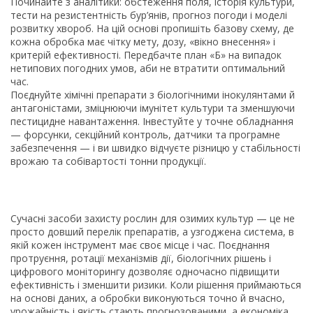
Починайте з аналітики: обстеження поля, історія культури,
тести на резистентність бур’янів, прогноз погоди і моделі
розвитку хвороб. На цій основі пропишіть базову схему, де
кожна обробка має чітку мету, дозу, «вікно внесення» і
критерій ефективності. Передбачте план «Б» на випадок
нетипових погодних умов, аби не втратити оптимальний
час.
Поєднуйте хімічні препарати з біологічними інокулянтами й
антагоністами, зміцнюючи імунітет культури та зменшуючи
пестицидне навантаження. Інвестуйте у точне обладнання
— форсунки, секційний контроль, датчики та програмне
забезпечення — і ви швидко відчуєте різницю у стабільності
врожаю та собівартості тонни продукції.
Сучасні засоби захисту рослин для озимих культур — це не
просто довший перелік препаратів, а узгоджена система, в
якій кожен інструмент має своє місце і час. Поєднання
протруєння, ротації механізмів дії, біологічних рішень і
цифрового моніторингу дозволяє одночасно підвищити
ефективність і зменшити ризики. Коли рішення приймаються
на основі даних, а обробки виконуються точно й вчасно,
урожайність і якість стають прогнозованими, а економіка