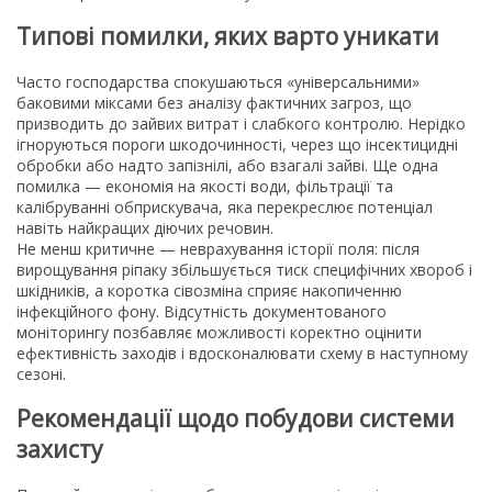
Типові помилки, яких варто уникати
Часто господарства спокушаються «універсальними»
баковими міксами без аналізу фактичних загроз, що
призводить до зайвих витрат і слабкого контролю. Нерідко
ігноруються пороги шкодочинності, через що інсектицидні
обробки або надто запізнілі, або взагалі зайві. Ще одна
помилка — економія на якості води, фільтрації та
калібруванні обприскувача, яка перекреслює потенціал
навіть найкращих діючих речовин.
Не менш критичне — неврахування історії поля: після
вирощування ріпаку збільшується тиск специфічних хвороб і
шкідників, а коротка сівозміна сприяє накопиченню
інфекційного фону. Відсутність документованого
моніторингу позбавляє можливості коректно оцінити
ефективність заходів і вдосконалювати схему в наступному
сезоні.
Рекомендації щодо побудови системи
захисту