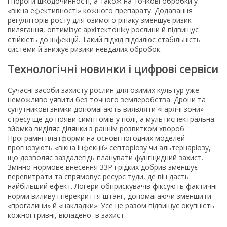
і пороги шкодочинності, а також на точкові обробки у
«вікна ефективності» кожного препарату. Додавання
регуляторів росту для озимого ріпаку зменшує ризик
вилягання, оптимізує архітектоніку рослини й підвищує
стійкість до інфекцій. Такий підхід підсилює стабільність
системи й знижує ризики невдалих обробок.
Технологічні новинки і цифрові сервіси
Сучасні засоби захисту рослин для озимих культур уже
неможливо уявити без точного землеробства. Дрони та
супутникові знімки допомагають виявляти «гарячі зони»
стресу ще до появи симптомів у полі, а мультиспектральна
зйомка виділяє ділянки з раннім розвитком хвороб.
Програмні платформи на основі погодних моделей
прогнозують «вікна інфекції» септоріозу чи альтернаріозу,
що дозволяє заздалегідь планувати фунгіцидний захист.
Змінно-нормове внесення ЗЗР і рідких добрив зменшує
перевитрати та спрямовує ресурс туди, де він дасть
найбільший ефект. Логери обприскувачів фіксують фактичні
норми виливу і перекриття штанг, допомагаючи зменшити
«прогалини» й «накладки». Усе це разом підвищує окупність
кожної гривні, вкладеної в захист.