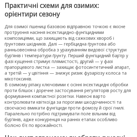
Практичні схеми для озимих:
орієнтири сезону
Для озимої пшениці базовою відправною точкою є якісне
протруєння насіння інсектицидно-фунгіцидними
композиціями, що захищають від сажкових хвороб і
ґрунтових шкідників. Далі — гербіцидна ґрунтова або
ранньовесняна обробка з урахуванням видової структури
бур’янів і температури ґрунту. Перший фунгіцидний бар’єр у
фазі кущення стримує плямистості, другий — у фазі
прапорцевого листка — захищає фотосинтетичний апарат,
а третій — у цвітіння — знижує ризик фузаріозу колоса та
мікотоксинів.
В озимому ріпаку ключовими є осінні інсектицидні обробки
проти блішок і доречне застосування регуляторів росту для
формування компактної розетки. Навесні варто
контролювати квіткоїда за порогами шкодочинності та
своєчасно вмикати фунгіциди проти фомозу й сірої гнилі.
Паралельно потрібно підтримувати поле вільним від
бур’янів, адже конкуренція на ранніх етапах особливо
болісно б’є по врожайності.