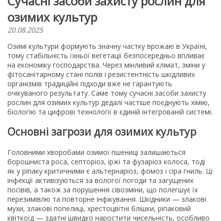
Сучасні засоби захисту рослин для
озимих культур
20.08.2025
Озимі культури формують значну частку врожаю в Україні,
тому стабільність їхньої вегетації безпосередньо впливає
на економіку господарства. Через мінливий клімат, зміни у
фітосанітарному стані полів і резистентність шкідливих
організмів традиційні підходи вже не гарантують
очікуваного результату. Саме тому сучасні засоби захисту
рослин для озимих культур дедалі частіше поєднують хімію,
біологію та цифрові технології в єдиній інтегрованій системі.
Основні загрози для озимих культур
Головними хворобами озимої пшениці залишаються
борошниста роса, септоріоз, іржі та фузаріоз колоса, тоді
як у ріпаку критичними є альтернаріоз, фомоз і сіра гниль. Ці
інфекції активізуються за вологої погоди та загущених
посівів, а також за порушення сівозміни, що полегшує їх
перезимівлю та повторне інфікування. Шкідники — злакові
мухи, злакові попелиці, хрестоцвітні блішки, ріпаковий
квіткоїд — здатні швидко наростити чисельність, особливо