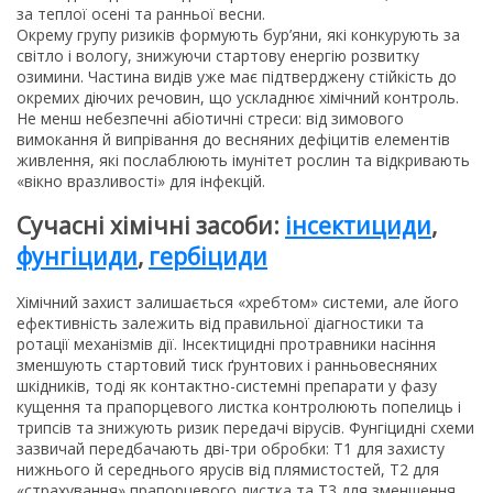
за теплої осені та ранньої весни.
Окрему групу ризиків формують бур’яни, які конкурують за
світло і вологу, знижуючи стартову енергію розвитку
озимини. Частина видів уже має підтверджену стійкість до
окремих діючих речовин, що ускладнює хімічний контроль.
Не менш небезпечні абіотичні стреси: від зимового
вимокання й випрівання до весняних дефіцитів елементів
живлення, які послаблюють імунітет рослин та відкривають
«вікно вразливості» для інфекцій.
Сучасні хімічні засоби:
інсектициди
,
фунгіциди
,
гербіциди
Хімічний захист залишається «хребтом» системи, але його
ефективність залежить від правильної діагностики та
ротації механізмів дії. Інсектицидні протравники насіння
зменшують стартовий тиск ґрунтових і ранньовесняних
шкідників, тоді як контактно-системні препарати у фазу
кущення та прапорцевого листка контролюють попелиць і
трипсів та знижують ризик передачі вірусів. Фунгіцидні схеми
зазвичай передбачають дві-три обробки: Т1 для захисту
нижнього й середнього ярусів від плямистостей, Т2 для
«страхування» прапорцевого листка та Т3 для зменшення