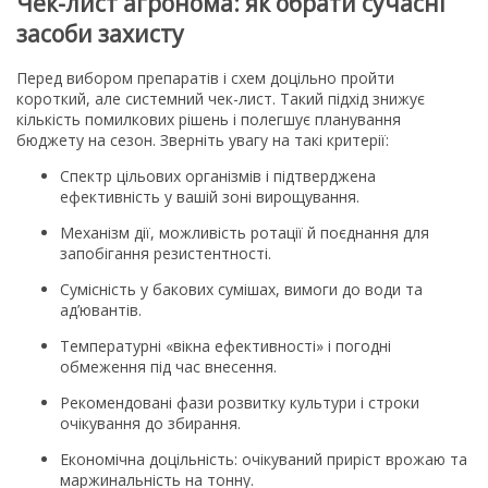
Чек-лист агронома: як обрати сучасні
засоби захисту
Перед вибором препаратів і схем доцільно пройти
короткий, але системний чек-лист. Такий підхід знижує
кількість помилкових рішень і полегшує планування
бюджету на сезон. Зверніть увагу на такі критерії:
Спектр цільових організмів і підтверджена
ефективність у вашій зоні вирощування.
Механізм дії, можливість ротації й поєднання для
запобігання резистентності.
Сумісність у бакових сумішах, вимоги до води та
ад’ювантів.
Температурні «вікна ефективності» і погодні
обмеження під час внесення.
Рекомендовані фази розвитку культури і строки
очікування до збирання.
Економічна доцільність: очікуваний приріст врожаю та
маржинальність на тонну.