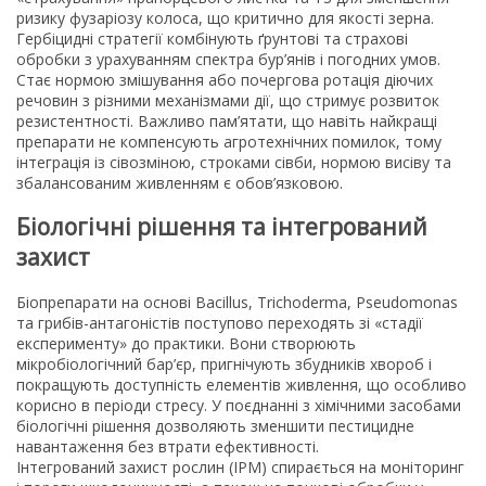
ризику фузаріозу колоса, що критично для якості зерна.
Гербіцидні стратегії комбінують ґрунтові та страхові
обробки з урахуванням спектра бур’янів і погодних умов.
Стає нормою змішування або почергова ротація діючих
речовин з різними механізмами дії, що стримує розвиток
резистентності. Важливо пам’ятати, що навіть найкращі
препарати не компенсують агротехнічних помилок, тому
інтеграція із сівозміною, строками сівби, нормою висіву та
збалансованим живленням є обов’язковою.
Біологічні рішення та інтегрований
захист
Біопрепарати на основі Bacillus, Trichoderma, Pseudomonas
та грибів-антагоністів поступово переходять зі «стадії
експерименту» до практики. Вони створюють
мікробіологічний бар’єр, пригнічують збудників хвороб і
покращують доступність елементів живлення, що особливо
корисно в періоди стресу. У поєднанні з хімічними засобами
біологічні рішення дозволяють зменшити пестицидне
навантаження без втрати ефективності.
Інтегрований захист рослин (IPM) спирається на моніторинг