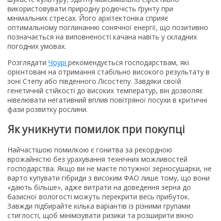
використовувати природну родючість ґрунту при
мінімальних стресах. Його архітектоніка сприяє
оптимальному поглинанню сонячної енергії, що позитивно
позначається на виповненості качана навіть у складних
погодних умовах.
Розглядати
Чоурі
рекомендується господарствам, які
орієнтовані на отримання стабільно високого результату в
зоні Степу або південного Лісостепу. Завдяки своїй
генетичній стійкості до високих температур, він дозволяє
нівелювати негативний вплив повітряної посухи в критичні
фази розвитку рослини.
Як уникнути помилок при покупці
Найчастішою помилкою є гонитва за рекордною
врожайністю без урахування технічних можливостей
господарства. Якщо ви не маєте потужної зерносушарки, не
варто купувати гібриди з високим ФАО лише тому, що вони
«дають більше», адже витрати на доведення зерна до
базисної вологості можуть перекрити весь прибуток.
Завжди підбирайте кілька варіантів із різними групами
стиглості, щоб мінімізувати ризики та розширити вікно