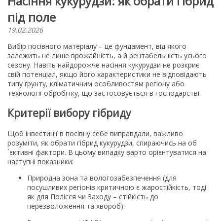
Насіння кукурудзи: як обрати гібрид
під поле
19.02.2026
Вибір посівного матеріалу – це фундамент, від якого
залежить не лише врожайність, а й рентабельність усього
сезону. Навіть найдорожче насіння кукурудзи не розкриє
свій потенціал, якщо його характеристики не відповідають
типу ґрунту, кліматичним особливостям регіону або
технології обробітку, що застосовується в господарстві.
Критерії вибору гібриду
Щоб інвестиції в посівну себе виправдали, важливо
розуміти, як обрати гібрид кукурудзи, спираючись на об
´єктивні фактори. В цьому випадку варто орієнтуватися на
наступні показники:
Природна зона та вологозабезпечення (для
посушливих регіонів критичною є жаростійкість, тоді
як для Полісся чи Заходу – стійкість до
перезволоження та хвороб).