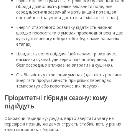
Група стиглості (ФАО) та строки посіву (ранньостиглі
гібриди дозволяють раніше звільнити поле, але
середньостиглі зазвичай мають вищий потенціал
врожайності за умови достатньої кількості тепла).
Енергія стартового розвитку (здатність насіння
швидко проростати в умовах прохолодної весни дає
культурі перевагу в боротьбі з бур’янами на ранніх
етапах).
Швидкість вологовіддачі (цей параметр визначає,
наскільки сухим буде зерно під час збирання, що
безпосередньо впливає на витрати на сушіння).
Стабільність у стресових умовах (здатність рослини
зберігати продуктивність при різких перепадах
температур або короткочасних посухах).
Пріоритетні гібриди сезону: кому
підійдуть
Обираючи гібриди кукурудзи, варто звертати увагу на
перевірені позиції, які демонструють стабільність у різних
кліматичних зонах України.