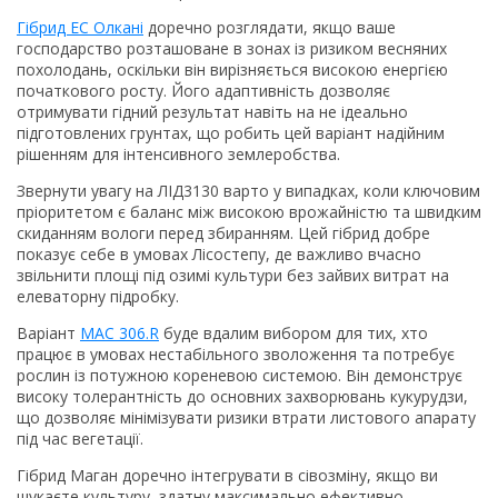
Гібрид EC Олкані
доречно розглядати, якщо ваше
господарство розташоване в зонах із ризиком весняних
похолодань, оскільки він вирізняється високою енергією
початкового росту. Його адаптивність дозволяє
отримувати гідний результат навіть на не ідеально
підготовлених грунтах, що робить цей варіант надійним
рішенням для інтенсивного землеробства.
Звернути увагу на ЛІД3130 варто у випадках, коли ключовим
пріоритетом є баланс між високою врожайністю та швидким
скиданням вологи перед збиранням. Цей гібрид добре
показує себе в умовах Лісостепу, де важливо вчасно
звільнити площі під озимі культури без зайвих витрат на
елеваторну підробку.
Варіант
MAC 306.R
буде вдалим вибором для тих, хто
працює в умовах нестабільного зволоження та потребує
рослин із потужною кореневою системою. Він демонструє
високу толерантність до основних захворювань кукурудзи,
що дозволяє мінімізувати ризики втрати листового апарату
під час вегетації.
Гібрид Маган доречно інтегрувати в сівозміну, якщо ви
шукаєте культуру, здатну максимально ефективно