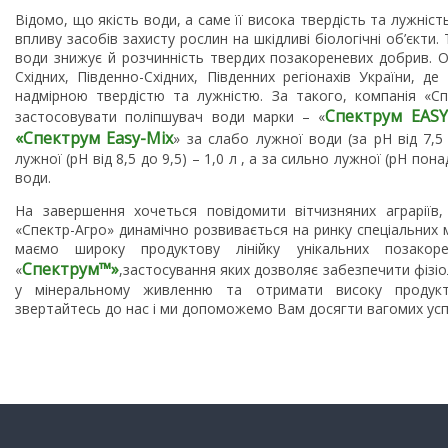
Відомо, що якість води, а саме її висока твердість та лужніст
впливу засобів захисту рослин на шкідливі біологічні об’єкти.
води знижує й розчинність твердих позакореневих добрив. 
Східних, Південно-Східних, Південних регіонахів України, д
надмірною твердістю та лужністю. За такого, компанія «С
Спектрум
EASY
застосовувати поліпшувач води марки – «
«
Спектрум Easy-Mix
» за слабо лужної води (за рН від 7,5 
лужної (рН від 8,5 до 9,5) – 1,0 л , а за сильно лужної (рН понад
води.
На завершення хочеться повідомити вітчизняних аграріїв,
«Спектр-Агро» динамічно розвивається на ринку спеціальних 
маємо широку продуктову лінійку унікальних позакор
Спектрум
™»
«
,застосування яких дозволяє забезпечити фізіо
у мінеральному живленню та отримати високу продукт
звертайтесь до нас і ми допоможемо Вам досягти вагомих успі