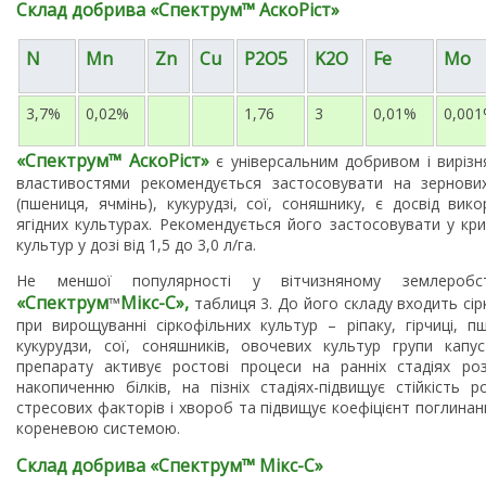
Склад добрива «
Спектрум
™
АскоРіст»
N
Mn
Zn
Cu
P2O5
K2O
Fe
Mo
3,7%
0,02%
1,76
3
0,01%
0,00
«
Спектрум
™
АскоРіст»
є універсальним добривом і виріз
властивостями рекомендується застосовувати на зернови
(пшениця, ячмінь), кукурудзі, сої, соняшнику, є досвід вик
ягідних культурах. Рекомендується його застосовувати у кри
культур у дозі від 1,5 до 3,0 л/га.
Не меншої популярності у вітчизняному землеробс
«
Спектрум
Мікс-С»
,
™
таблиця 3. До його складу входить сірк
при вирощуванні сіркофільних культур – ріпаку, гірчиці, п
кукурудзи, сої, соняшників, овочевих культур групи капу
препарату активує ростові процеси на ранніх стадіях роз
накопиченню білків, на пізніх стадіях-підвищує стійкість 
стресових факторів і хвороб та підвищує коефіцієнт поглина
кореневою системою.
Склад добрива «
Спектрум
™
Мікс-С»