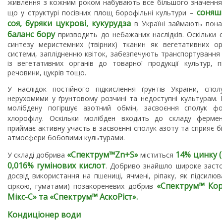
живлення з кожним роком набувають все більшого значення
соняшн
що у структурі посівних площ борофільні культури –
соя, буряки цукрові, кукурудза
в Україні займають пон
баланс бору
призводить до небажаних наслідків. Оскільки 
синтезу меристемних (твірних) тканин як вегетативних ор
системи, заплідненню квіток, забезпечують транспортування
із вегетативних органів до товарної продукції культур, 
речовини, цукрів тощо.
У наслідок постійного підкислення ґрунтів України, спо
нерухомими у ґрунтовому розчині та недоступні культурам.
молібдену погіршує азотний обмін, засвоєння сполук фо
хлорофілу. Оскільки молібден входить до складу ферм
приймає активну участь в засвоєнні сполук азоту та сприяє біо
атмосфери бобовими культурами.
«
Спектрум
™
Zn
+
S
»
14% цинку (Z
У складі добрива
міститься
0,016% гумінових кислот
. Добриво знайшло широке застос
досвід використання на пшениці, ячмені, ріпаку, як підсилю
«
Спектрум
™
Кор
сіркою, гуматами) позакореневих добрив
Мікс-С»
та
«
Спектрум
™
АскоРіст».
Кондиціонер води