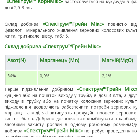
«Спектрум
™
КорнМікс»
застосовується на кукурудзі в фаз
дозі 2,5-3 л/га.
«
Спектрум
™
Грейн Мікс»
Склад добрива
повністю від
фізіології мінерального живлення зернових колосових куль
жита, тритикале, вівсу, табл.5.
Склад добрива
«
Спектрум
™
Грейн Мікс»
Азот
(
N
)
Марганець (
Mn
)
Магній(
MgO
)
34%
0,9%
2,1%
«
Спектрум
™
Грейн Мікс
Перше підживлення добривом
кущіння або на початок виходу у трубку в дозі 3 л/га, а друг
виходу в трубку або на початку колосіння зернових культ
підживлення дозволяють забезпечити потреби зернових кул
марганці та міді, які активують продуційні процеси зернови
синтезі білків. Добриво дозволяється комбінувати з карбамі
засобами захисту рослин в одному робочому розчині.Одн
«
Спектрум
™
Грейн Мікс»
добрива
потребує проведення по
на змішування та фітотоксичність культур.