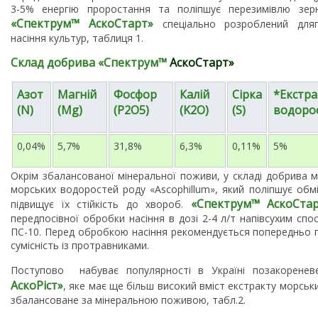
3-5% енергію проростання та поліпшує перезимівлю зерн
«Спектрум
™
АскоСтарт»
спеціально розроблений для
насіння культур, таблиця 1.
Склад добрива
«Спектрум
™
АскоСтарт»
Азот
Магній
Фосфор
Калій
Сірка
*Екстра
(N)
(Mg)
(P2O5)
(K2O)
(S)
водорос
0,04%
5,7%
31,8%
6,3%
0,11%
5%
Окрім збалансованої мінеральної поживи, у складі добрива м
морських водоростей роду «Ascophillum», який поліпшує обмі
«Спектрум
™
АскоСта
підвищує їх стійкість до хвороб.
передпосівної обробки насіння в дозі 2-4 л/т напівсухим сп
ПС-10. Перед обробкою насіння рекомендується попередньо 
сумісність із протравниками.
Поступово набуває популярності в Україні позакоренев
АскоРіст»
, яке має ще більш високий вміст екстракту морсь
збалансоване за мінеральною поживою, табл.2.