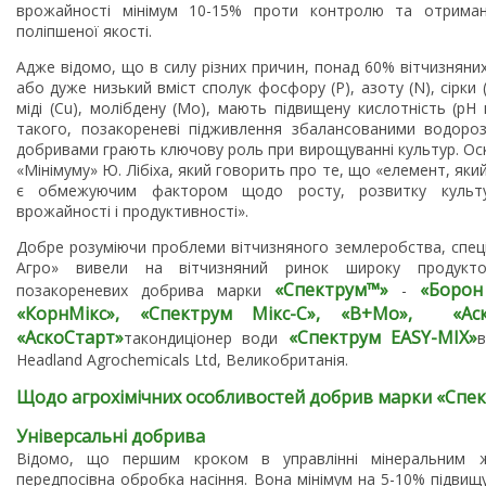
врожайності мінімум 10-15% проти контролю та отриманн
поліпшеної якості.
Адже відомо, що в силу різних причин, понад 60% вітчизняни
або дуже низький вміст сполук фосфору (P), азоту (N), сірки (S
міді (Cu), молібдену (Mo), мають підвищену кислотність (рН
такого, позакореневі підживлення збалансованими водоро
добривами грають ключову роль при вирощуванні культур. Оск
«Мінімуму» Ю. Лібіха, який говорить про те, що «елемент, який
є обмежуючим фактором щодо росту, розвитку культу
врожайності і продуктивності».
Добре розуміючи проблеми вітчизняного землеробства, спеціа
Агро» вивели на вітчизняний ринок широку продуктов
«Спектрум™»
«
Борон
позакореневих добрива марки
-
«КорнМікс», «Спектрум Мікс-С», «B+Mo»,
«
Ас
«АскоСтарт»
«Спектрум EASY-MIX
»
такондиціонер води
Headland Agrochemicals Ltd, Великобританія.
Щодо агрохімічних особливостей добрив марки «Спе
Універсальні добрива
Відомо, що першим кроком в управлінні мінеральним 
передпосівна обробка насіння. Вона мінімум на 5-10% підвищ