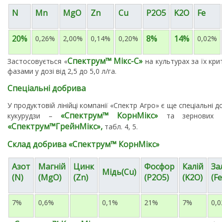
N
Mn
MgO
Zn
Cu
P2O5
K2O
Fe
20%
8%
14%
0,26%
2,00%
0,14%
0,20%
0,02%
Спектрум
™
Мікс-С»
Застосовується «
на культурах за їх к
фазами у дозі від 2,5 до 5,0 л/га.
Спеціальні добрива
У продуктовій лінійці компанії «Спектр Агро» є ще спеціальні 
«
Спектрум
™
КорнМікс»
кукурудзи –
та зернових 
«
Спектрум
™
ГрейнМікс»,
табл. 4, 5.
Склад добрива
«
Спектрум
™
КорнМікс»
Азот
Магній
Цинк
Фосфор
Калій
За
Мідь(Cu)
(
N)
(MgO)
(Zn)
(P2O5)
(K2O)
(Fe
7%
0,6%
0,1%
21%
7%
0,