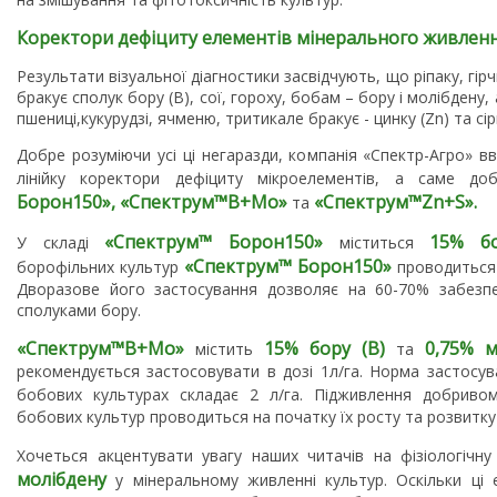
Коректори дефіциту елементів мінерального живлен
Результати візуальної діагностики засвідчують, що ріпаку, гір
бракує сполук бору (В), сої, гороху, бобам – бору і молібдену
пшениці,кукурудзі, ячменю, тритикале бракує - цинку (Zn) та сірк
Добре розуміючи усі ці негаразди, компанія «Спектр-Агро» в
лінійку коректори дефіциту мікроелементів, а саме д
Борон
150
», «
Спектрум
™
B
+Мо»
«
Спектрум
™
Zn
+
S
».
та
«
Спектрум
™
Борон
150
»
15% бо
У складі
міститься
«
Спектрум
™
Борон
150
»
борофільних культур
проводиться 
Дворазове його застосування дозволяє на 60-70% забезп
сполуками бору.
«
Спектрум
™
B
+Мо»
15% бору (В)
0,75% м
містить
та
рекомендується застосовувати в дозі 1л/га. Норма застосу
бобових культурах складає 2 л/га. Підживлення добрив
бобових культур проводиться на початку їх росту та розвитку т
Хочеться акцентувати увагу наших читачів на фізіологічну
молібдену
у мінеральному живленні культур. Оскільки ці 