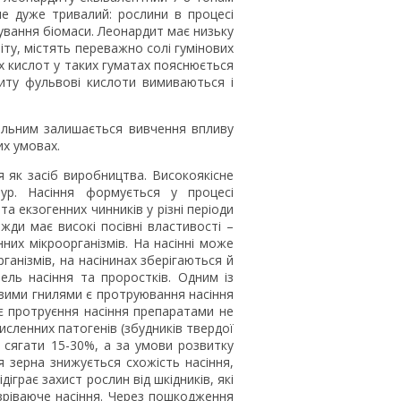
е дуже тривалий: рослини в процесі
ування біомаси. Леонардит має низьку
іту, містять переважно солі гумінових
 кислот у таких гуматах пояснюється
диту фульвові кислоти вимиваються і
уальним залишається вивчення впливу
их умовах.
 як засіб виробництва. Високоякісне
ур. Насіння формується у процесі
а екзогенних чинників у різні періоди
ди має високі посівні властивості –
их мікроорганізмів. На насінні може
ганізмів, на насінинах зберігаються й
ель насіння та проростків. Одним із
евими гнилями є протруювання насіння
є протруєння насіння препаратами не
численних патогенів (збудників твердої
ь сягати 15-30%, а за умови розвитку
 зерна знижується схожість насіння,
іграє захист рослин від шкідників, які
озріваюче насіння. Через пошкодження