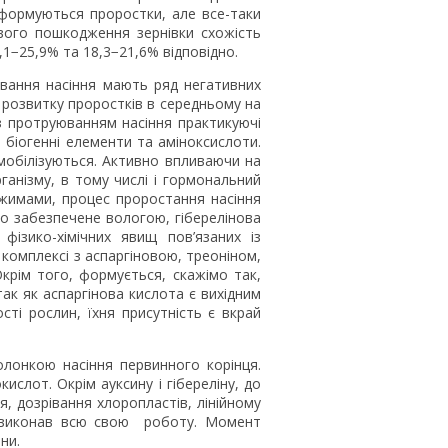
 формуються проростки, але все-таки
ового пошкодження зернівки схожість
,1−25,9% та 18,3−21,6% відповідно.
ювання насіння мають ряд негативних
і розвитку проростків в середньому на
з протруюванням насіння практикуючі
і біогенні елементи та аміноксислоти.
мобілізуються. Активно впливаючи на
ганізму, в тому числі і гормональний
жимами, процес проростання насіння
о забезпечене вологою, гіберелінова
ізико-хімічних явищ пов’язаних із
комплексі з аспаргіновою, треоніном,
Окрім того, формується, скажімо так,
так як аспаргінова кислота є вихідним
сті рослин, їхня присутність є вкрай
болонкою насіння первинного корінця.
ислот. Окрім ауксину і гібереліну, до
я, дозрівання хлоропластів, лінійному
су виконав всю свою роботу. Момент
ни.