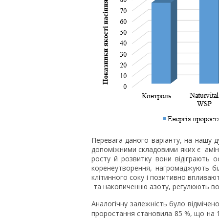
Перевага даного варіанту, на нашу д
допоміжними складовими яких є амінок
росту й розвитку вони відіграють 
коренеутворення, нагромаджують біл
клітинного соку і позитивно впливаю
та накопиченню азоту, регулюють во
Аналогічну залежність було відмічен
проростання становила 85 %, що на 1