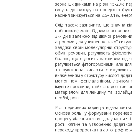
зерна шкідниками на рівні 15-20% п
гинуть до виходу на поверхню ґрунт
насіння знижується на 2,5−3,1%, енер
Слід також зазначити, що значна кі
побічних ефектів. Одним із основних 
3-7 днів залежно від діючої речови
агрономи для уникнення такої ситуаці
Завдяки своїй молекулярній структу
обмін речовин, регулюють фізіологіч
баланс, що є досить важливим під 
регулюється фітогормонами, але для
та ауксинова кислоти стимулюють 
включенням у структуру кислот додат
метіоніном, фенілаланіном, лізином 
імунітет рослини, стійкість до стрес
матеріалом для лейцину та ізолейцин
необхідною.
Ріст первинних корінців відзначаєть
Основа роль у формуванні кореневої с
процесу ділення клітин долучається і
рості клітин та утворенню додатко
переходу проростка на автотрофне ж