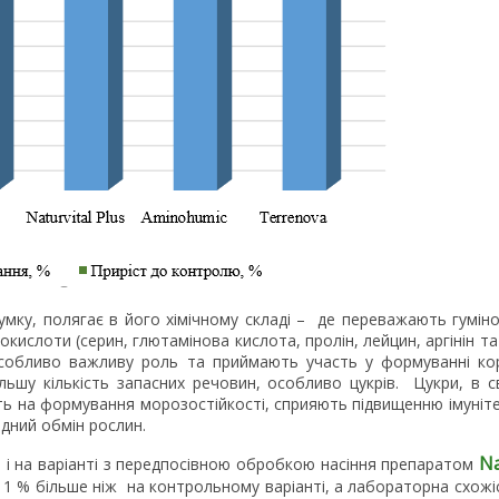
умку, полягає в його хімічному складі – де переважають гуміно
ислоти (серин, глютамінова кислота, пролін, лейцин, аргінін т
особливо важливу роль та приймають участь у формуванні ко
ьшу кількість запасних речовин, особливо цукрів. Цукри, в 
ть на формування морозостійкості, сприяють підвищенню імунітет
дний обмін рослин.
Na
о і на варіанті з передпосівною обробкою насіння препаратом
1 % більше ніж на контрольному варіанті, а лабораторна схожіс