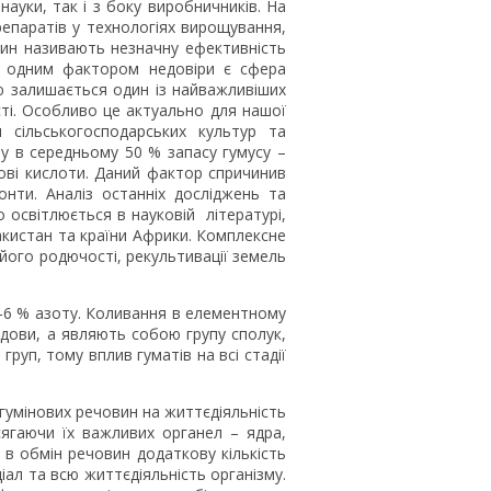
ауки, так і з боку виробничників. На
репаратів у технологіях вирощування,
ичин називають незначну ефективність
е одним фактором недовіри є сфера
ю залишається один із найважливіших
ті. Особливо це актуально для нашої
 сільськогосподарських культур та
ту в середньому 50 % запасу гумусу –
ові кислоти. Даний фактор спричинив
онти. Аналіз останніх досліджень та
 освітлюється в науковій літературі,
Пакистан та країни Африки. Комплексне
 його родючості, рекультивації земель
2-6 % азоту. Коливання в елементному
удови, а являють собою групу сполук,
руп, тому вплив гуматів на всі стадії
 гумінових речовин на життєдіяльність
сягаючи їх важливих органел – ядра,
 в обмін речовин додаткову кількість
ал та всю життєдіяльність організму.