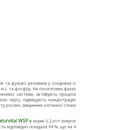
ві та фульво речовини у поєднанні із
а ін.) та фосфор. На початкових фазах
реневої системи, активують процеси
свою чергу, підвищують концентрацію
у рослин, зміцненню клітинної стінки
turvital WSP
в нормі 0,2 кг/т енергія
ть відповідно складала 94 %, що на 4