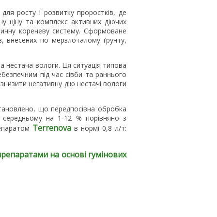
для росту і розвитку проростків, де
ну ціну та комплекс активних діючих
оринну кореневу систему. Сформоване
в, внесених по мерзлоталому ґрунту,
а нестача вологи. Ця ситуація типова
безпечним під час сівби та раннього
знизити негативну дію нестачі вологи
становлено, що передпосівна обробка
в середньому на 1-12 % порівняно з
Terrenova
репаратом
в нормі 0,8 л/т:
препаратами на основі гумінових