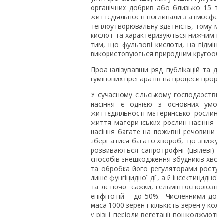
органічних добрив або близько 15 
життєдіяльності поглинали з атмосфе
теплоутворювальну здатність, тому ма
кислот та характеризуються нижчим 
тим, що фульвові кислоти, на відмі
використовуються природним кругооб
Проаналізувавши ряд публікацій та 
гумінових препаратів на процеси прор
У сучасному сільському господарств
насіння є однією з основних умо
життєдіяльності материнської рослини
життя материнських рослин насіння 
насіння багате на поживні речовини
зберігатися багато хвороб, що знижую
розвиваються сапротрофні (цвілеві)
способів знешкодження збудників хво
та обробка його регуляторами росту
лише фунгіцидної дії, а й інсектицидн
та летючої сажки, гельмінтоспоріозн
епіфітотій – до 50%. Численними до
маса 1000 зерен і кількість зерен у к
у різні періоди вегетації пошкоджую