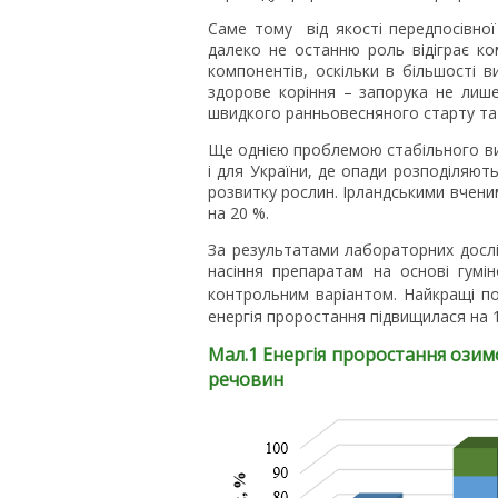
Саме тому від якості передпосівної
далеко не останню роль відіграє ко
компонентів, оскільки в більшості 
здорове коріння – запорука не лише
швидкого ранньовесняного старту та 
Ще однією проблемою стабільного вир
і для України, де опади розподіляю
розвитку рослин. Ірландськими вчени
на 20 %.
За результатами лабораторних дослі
насіння препаратам на основі гумі
контрольним варіантом. Найкращі по
енергія проростання підвищилася на 
Мал.1 Енергія проростання озим
речовин