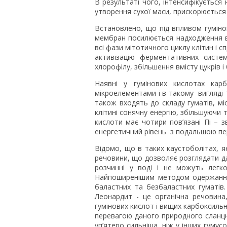
В результаті чого, інтенсифікуєтьс
утворення сухої маси, прискорюється 
Встановлено, що під впливом гуміно
мембран посилюється надходження в
всі фази мітотичного циклу клітин і 
активізацію ферментативних систем
хлорофілу, збільшення вмісту цукрів і 
Наявні у гумінових кислотах карб
мікроелементами і в такому вигляді 
також входять до складу гуматів, мі
клітині сонячну енергію, збільшуючи 
кислоти має чотири пов’язані Пі – з
енергетичний рівень з подальшою пер
Відомо, що в таких каустоболітах, я
речовини, що дозволяє розглядати да
розчинні у воді і не можуть легко
Найпоширенішим методом одержання 
баластних та безбаластних гуматів
Леонардит - це органічна речовина
гумінових кислот і вищих карбоксильн
перевагою даного природного сланцю 
уп’ятеро сильніша, ніж у інших гуму