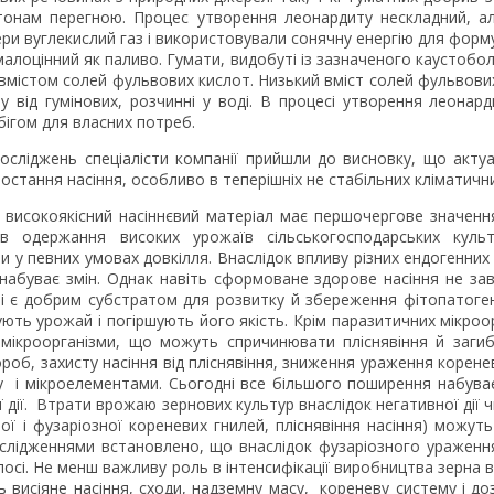
тонам перегною. Процес утворення леонардиту нескладний, ал
ри вуглекислий газ і використовували сонячну енергію для форм
лоцінний як паливо. Гумати, видобуті із зазначеного каустобол
вмістом солей фульвових кислот. Низький вміст солей фульвових
ну від гумінових, розчинні у воді. В процесі утворення леонар
ігом для власних потреб.
досліджень спеціалісти компанії прийшли до висновку, що акт
остання насіння, особливо в теперішніх не стабільних кліматичн
і високоякісний насіннєвий матеріал має першочергове значення
в одержання високих урожаїв сільськогосподарських культ
 у певних умовах довкілля. Внаслідок впливу різних ендогенних т
набуває змін. Однак навіть сформоване здорове насіння не завж
 і є добрим субстратом для розвитку й збереження фітопатогенн
ть урожай і погіршують його якість. Крім паразитичних мікроор
 мікроорганізми, що можуть спричинювати пліснявіння й загиб
роб, захисту насіння від пліснявіння, зниження ураження корен
 і мікроелементами. Сьогодні все більшого поширення набува
ої дії. Втрати врожаю зернових культур внаслідок негативної дії 
ої і фузаріозної кореневих гнилей, пліснявіння насіння) можут
слідженнями встановлено, що внаслідок фузаріозного ураження
олосі. Не менш важливу роль в інтенсифікації виробництва зерна від
ть висіяне насіння, сходи, надземну масу, кореневу систему і д