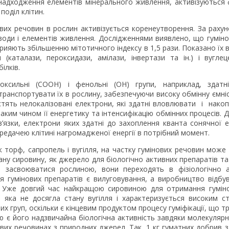
я надходження елементів мінерального живлення, активізуються 
поділ клітин.
вих речовин в рослин активізується коренеутворення. За раху
оди і елементів живлення. Дослідженнями виявлено, що гуміно
сприяють збільшенню мітотичного індексу в 1,5 рази. Показано їх
 (каталази, пероксидази, амілази, інвертази та ін.) і вугле
білків.
оксильні (COOH) і фенольні (OH) групи, наприклад, здат
транспортувати їх в рослину, забезпечуючи високу обмінну ємні
стять нелокалізовані електрони, які здатні вловлювати і накоп
таким чином її енергетику та інтенсифікацію обмінних процесів. Д
в’язки, електрони яких здатні до захоплення кванта сонячної 
едачею клітині нагромадженої енергії в потрібний момент.
к торф, сапропель і вугілля, на частку гумінових речовин може
ну сировину, як джерело для біологічно активних препаратів та 
 засвоюватися рослиною, вони переходять в фізіологічно а
гумінових препаратів є вилуговування, а виробництво відбу
. Уже довгий час найкращою сировиною для отримання гумін
, яка не досягла стану вугілля і характеризується високим с
их груп, оскільки є кінцевим продуктом процесу гуміфікації, що т
є його надзвичайна біологічна активність завдяки молекулярній
сових речовинах з природних джерел. Так, 1 кг гуматних добрив 