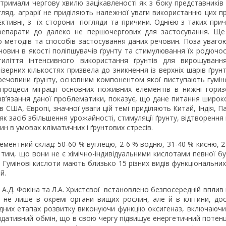
тримали чергову хвилю зацікавленості як з боку представників н
ляд, аграрії не приділяють належної уваги використанню цих п
’єктивні, з їх сторони погляди та причини. Однією з таких пр
 препарати до далеко не першочергових для застосування. Щ
 методів та способів застосування даних речовин. Поза уваго
човин в якості поліпшувачів ґрунту та стимулювання їх родючос
тиліття інтенсивного використання ґрунтів для вирощування
зерних кількостях призвела до зникнення із верхніх шарів ґрун
 речовини ґрунту, основним компонентом якої виступають гумін
 процеси міграції основних поживних елементів в нижні гориз
зв’язання даної проблематики, показує, що дане питання широко
США, Європі, значної уваги цій темі приділяють Китай, Індія, 
к засіб збільшення урожайності, стимуляції ґрунту, відтворення
ин в умовах кліматичних і ґрунтових стресів.
ементний склад: 50-60 % вуглецю, 2-6 % водню, 31-40 % кисню, 
 тим, що вони не є хімічно-індивідуальними кислотами певної б
 Гумінові кислоти мають близько 15 різних видів функціональних г
й.
А.Д. Фокіна та Л.А. Христєвої встановлено безпосередній вплив
 не лише в окремі органи вищих рослин, але й в клітини, до
овідних етапах розвитку виконуючи функцію оксигеназ, включаючи
дативний обмін, що в свою чергу підвищує енергетичний потенці