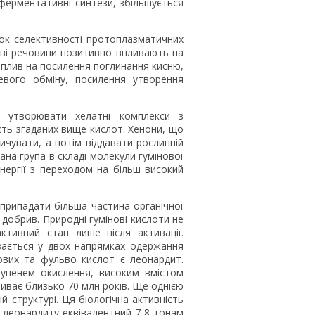
ферментативні синтези, збільшується
нок селективності протоплазматичних
ві речовини позитивно впливають на
 вплив на посилення поглинання кисню,
цевого обміну, посилення утворення
ні утворювати хелатні комплекси з
сть згаданих вище кислот. Хенони, що
ичувати, а потім віддавати рослинній
ана група в складі молекули гумінової
енергії з переходом на більш високий
 припадати більша частина органічної
добрив. Природні гумінові кислоти не
ктивний стан лише після активації.
вається у двох напрямках одержання
ових та фульво кислот є леонардит.
тупенем окислення, високим вмістом
риває близько 70 млн років. Ще однією
 структурі. Ця біологічна активність
з леонардиту еквівалентний 7-8 тонам