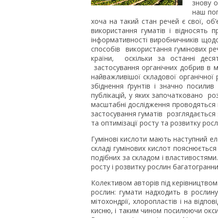
знову о
наш пог
хоча на такий стан речей є свої, об
використання гуматів і відносять
інформативності виробничників щодо
способів використання гумінових ре
країни, оскільки за останні деся
застосування органічних добрив в мі
найважливішої складової органічної
збіднення ґрунтів і значно посилив
публікацій, у яких започатковано ро
масштабні дослідження проводяться в 
застосування гуматів розглядається я
та оптимізації росту та розвитку росл
Гумінові кислоти мають наступний ел
складі гумінових кислот пояснюється
подібних за складом і властивостями.
росту і розвитку рослин багатогранни
Колективом авторів під керівництвом 
рослин: гумати надходить в рослину
мітохондрії, хлоропластів і на відп
кисню, і таким чином посилюючи окси