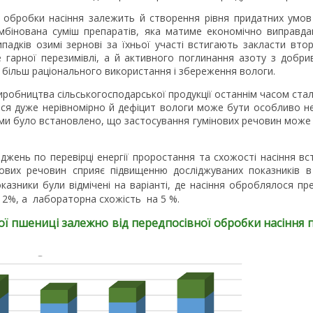
 обробки насіння залежить й створення рівня придатних умов 
мбінована суміш препаратів, яка матиме економічно виправда
випадків озимі зернові за їхньої участі встигають закласти вт
 гарної перезимівлі, а й активного поглинання азоту з добри
більш раціонального використання і збереження вологи.
обництва сільськогосподарської продукції останнім часом стал
ться дуже нерівномірно й дефіцит вологи може бути особливо не
ми було встановлено, що застосування гумінових речовин може 
джень по перевірці енергії проростання та схожості насіння в
нових речовин сприяє підвищенню досліджуваних показників 
казники були відмічені на варіанті, де насіння оброблялося п
12%, а лабораторна схожість на 5 %.
ої пшениці залежно від передпосівної обробки насіння 