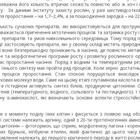
ереважна його кількість втрачає схожість повністю або ж хоч і
у. За даними Інституту захисту рослин, у разі шестивідсотк
гія проростання – на 1,7−2,4%, а за пошкодження зародка – на 22
лькість сучасних препаратів, які використовуються для протру
вважається пригнічення мітотичних процесів та затримка росту 
ни препаратів та умов навколишнього середовища. Тому поряд і
ї застосовують препарати, які у своєму складі містять природн
рі вони безперешкодно проникають в насіння, де повністю мета
ні та морфогенетичні програми росту і розвитку рослинного ор
час проростання насіння. Поряд з водним та температурним ре
 їхнього синтезу має пройти ряд процесів. Коли зерно достатнь
процеси проростання. Стан спокою порушується внаслідок ф
кових молекул води. Саме на цьому етапі глутамінова кислота в 
та гістидіном активують синтез білків, продукуючи цитокініни. 
огенів (температурного, водного, сольового та пестицидного). І 
у α-амінокислот, які визначають основні аспекти стресостійко
ся з моменту поділу їхніх клітин і фіксується з появою над о
истеми належить аргініну, одній з 20-ти протеїногенних амінок
 цитокінін – фітогормон, що сприяє, морфогенезу пагона і корен
вих бруньок, інгібуючи етилен, який фактично до цього ча
ивлення належить до першого критичного періоду в житті росли