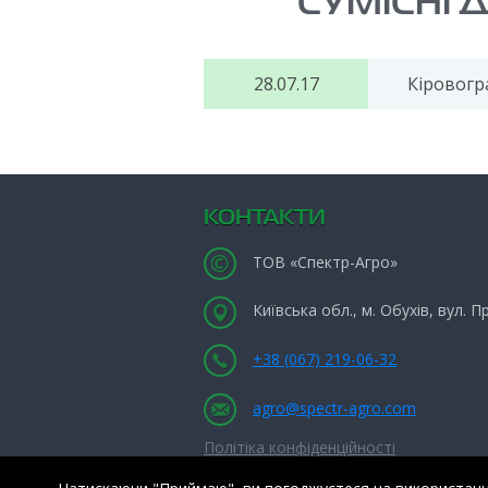
СУМІСНІ 
28.07.17
Кіровогра
КОНТАКТИ
ТОВ «Спектр-Агро»
Київська обл., м. Обухів, вул. 
+38 (067) 219-06-32
agro@spectr-agro.com
Політіка конфіденційності