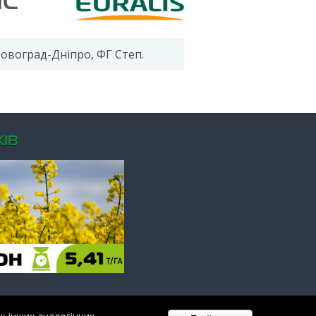
НС
іровоград-Дніпро, ФГ Степ.
ІВ