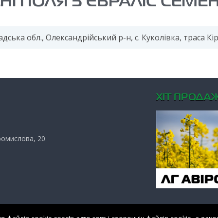
ДНІ ПОЛЯ З ЄВРАЛІС СЕМЕ
дська обл., Олександрійський р-н, с. Куколівка, траса К
ХIТ ПРОДАЖ
Промислова, 20