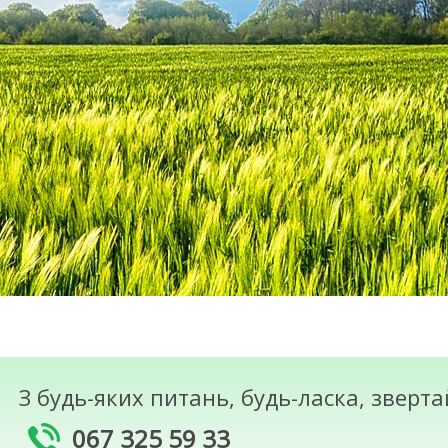
З будь-яких питань, будь-ласка, зверт
067 325 59 33