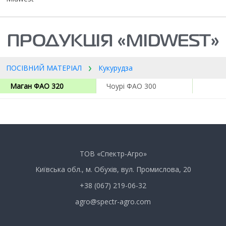
ПРОДУКЦІЯ «MIDWEST»
ПОСІВНИЙ МАТЕРІАЛ
Кукурудза
Маган ФАО 320
Чоурі ФАО 300
ТОВ «Спектр-Агро»
Київська обл., м. Обухів, вул. Промислова, 20
+38 (067) 219-06-32
agro@spectr-agro.com