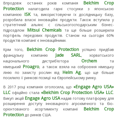
Belchim Crop
Впродовж останніх років компанія
Protection
налагодила гарні стосунки з японською
ISK
компанією
та, використовуючи їх дослідницьку базу,
розробила власні інноваційні продукти. Також вступила у
стратегічний альянс с сільськогосподарським бізнес-
Mitsui Chemicals
підрозділом
та ще більше розширила
портфель передових продуктів. Станом на сьогодні 60%
продуктів компанії є інноваційними.
Belchim Crop Protection
Крім того,
успішно придбав
Jade SARL
французьку компанію
, хорватського
Orchem
національного дистриб’ютора
та
Proagro
німецький
, а також взяла на озброєння німецьку
Helm Ag
лінію по захисту рослин від
, що ще більше
посилило її ринкові позиції на Європейському ринку.
«Engage Agro USA»
В 2017 році компанія оголосила, що
LLC
«Belchim Crop Protection USA» LLC
офіційно стала
.
Engage Agro USA
Викуп акцій
надав готову платформу для
розширення доступу інноваціного агрохімічного та біо-
Belchim Crop
орієнтованого асортименту компанії
Protection
до ринків США.