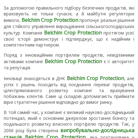
За допомогою правильного підбору безпечних продуктів, які
враховують не тільки сучасні, а й майбутні регуляторні
Belchim Crop Protection
вимоги,
пропонує реальні рішення
для стійкого управління вирощування сільськогосподарських
Belchim Crop Protection
культур. Компанія
протягом усієї
своєї історії демонструє і підтверджує, що є надійним і
компетентним партнером.
Поряд з інноваційним портфелем продуктів, невід’ємними
Belchim Crop Protection
активами компанії
є
її авторитет
та репутація.
Belchim Crop Protection
Інновації знаходяться в ДНК
, але
успіх її рішень походить від поєднання переваг продуктів,
цілеспрямованого розвитку компанії та врахування
побажань клієнтів. Саме ці складові допомагають приймати
вірні стратегічні рішення відповідно до вимог ринку.
В той самий час, у компанії є великий науково-дослідницький
потенціал, який є основним джерелом зростання бізнесу та
подальшого розвитку власного портфелю продуктів. Так, у
випробувально-дослідницька
2006 році була створена
станція
Belchim Crop Protection
, яка розташована у