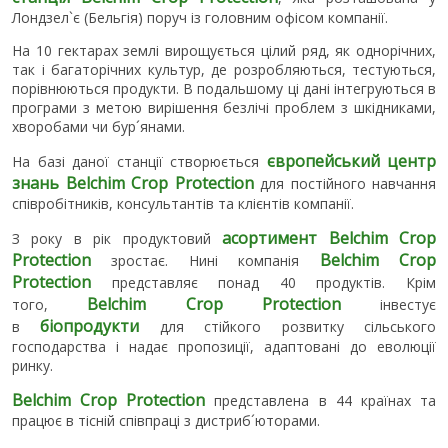
Лондзел`є (Бельгія) поруч із головним офісом компанії.
На 10 гектарах землі вирощується цілий ряд, як однорічних,
так і багаторічних культур, де розробляються, тестуються,
порівнюються продукти. В подальшому ці дані інтегруються в
програми з метою вирішення безлічі проблем з шкідниками,
хворобами чи бур´янами.
європейський центр
На базі даної станції
створюється
знань Belchim Crop Protection
для постійного навчання
співробітників, консультантів та клієнтів компанії.
асортимент Belchim Crop
З року в рік продуктовий
Protection
Belchim Crop
зростає. Нині компанія
Protection
представляє понад 40 продуктів. Крім
Belchim Crop Protection
того,
інвестує
біопродукти
в
для стійкого розвитку сільського
господарства і надає пропозиції, адаптовані до еволюції
ринку.
Belchim Crop Protection
представлена в 44 країнах та
працює в тісній співпраці з дистриб´юторами.