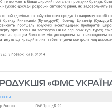
MC тепер мають більш широкий портфель провідних брендів, біль
науково-дослідні розробки світового рівня, які задовольнять в
о найвідоміших та найуспішніших продуктів напрямку засобів з
ві бренду Ринаксипір (Rynaxypyr®), бренду Циазипір (Cyazypyr
повнюють портфель існуючих інсектицидних препаратів широ
чергу орієнтовані на застосування на зернових культурах) т
ується кращим балансом між досходовим та післясходовим зас
и матимуть ще кращий вплив, забезпечуючи контроль над широким
 826, 8 поверх, Київ, 01014
РОДУКЦІЯ «ФМС УКРАЇН
юванти
ар Екстра
ПАР Тренд® 90