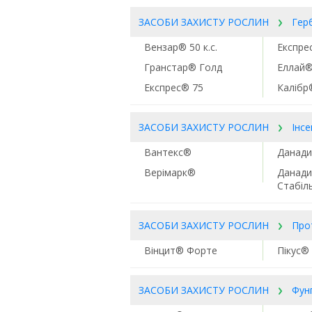
ЗАСОБИ ЗАХИСТУ РОСЛИН
Гер
Вензар® 50 к.с.
Експре
Гранстар® Голд
Еллай®
Експрес® 75
Калібр
ЗАСОБИ ЗАХИСТУ РОСЛИН
Інс
Вантекс®
Данади
Верімарк®
Данад
Стабіл
ЗАСОБИ ЗАХИСТУ РОСЛИН
Про
Вінцит® Форте
Пікус®
ЗАСОБИ ЗАХИСТУ РОСЛИН
Фун