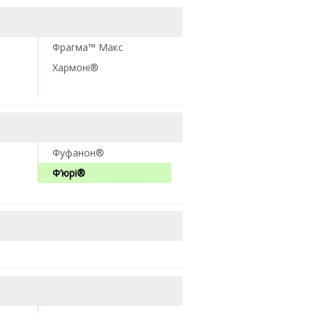
Фрагма™ Макс
Хармоні®
Фуфанон®
Ф’юрі®