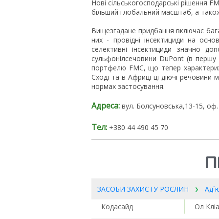
Нові сільськогосподарські рішення F
більший глобальний масштаб, а також 
Вищезгадане придбання включає багат
них - провідні інсектициди на осно
селективні інсектициди значно до
сульфонілсечовини DuPont (в першу 
портфелю FMC, що тепер характериз
Сході та в Африці ці діючі речовин
нормах застосування.
Адреса:
вул. Болсуновська,13-15, оф.
Тел:
+380 44 490 45 70
П
ЗАСОБИ ЗАХИСТУ РОСЛИН
Ад`
Кодасайд
Ол Клі