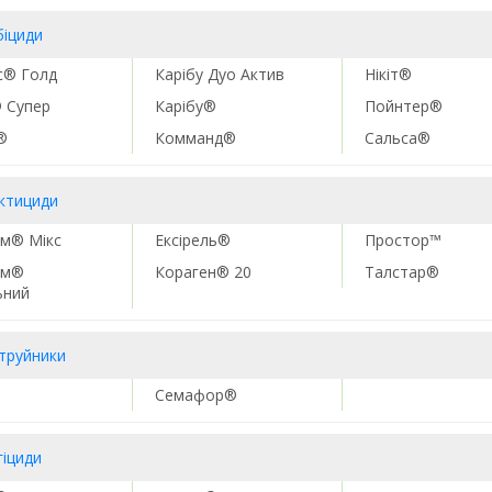
біциди
с® Голд
Карібу Дуо Актив
Нікіт®
 Супер
Карібу®
Пойнтер®
®
Комманд®
Сальса®
ектициди
м® Мікс
Ексірель®
Простор™
им®
Кораген® 20
Талстар®
ьний
труйники
Семафор®
гіциди