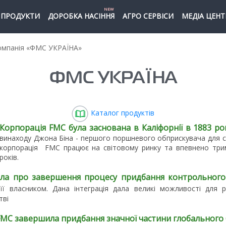
NEW
ПРОДУКТИ
ДОРОБКА НАСІННЯ
АГРО СЕРВІСИ
МЕДІА ЦЕНТ
мпанія «ФМС УКРАЇНА»
ФМС УКРАЇНА
Каталог продуктів
Корпорація FMC була заснована в Каліфорнії в 1883 ро
винаходу Джона Біна - першого поршневого обприскувача для с
корпорація FMC працює на світовому ринку та впевнено трима
років.
ила про завершення процесу придбання контрольного 
ї власником. Дана інтеграція дала великі можливості для р
тві
 FMC завершила придбання значної частини глобального 