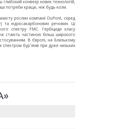
ш глибокий конвеєр нових технологій,
аші потреби краще, ніж будь-коли.
ахисту рослин компанії DuPont, серед
®) та індоксакарбонових речовин. Ці
кого спектру FMC. Гербіциди класу
акож стають частиною більш широкого
тосуванням. В Європі, на Близькому
 спектром бур´янів при дуже низьких
А»