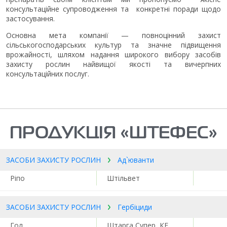
консультаційне супроводження та конкретні поради щодо
застосування.
Основна мета компанії — повноцінний захист
сільськогосподарських культур та значне підвищення
врожайності, шляхом надання широкого вибору засобів
захисту рослин найвищої якості та вичерпних
консультаційних послуг.
ПРОДУКЦІЯ «ШТЕФЕС»
ЗАСОБИ ЗАХИСТУ РОСЛИН
Ад`юванти
Ріпо
Штільвет
ЗАСОБИ ЗАХИСТУ РОСЛИН
Гербіциди
Гол
Штарга Супер, КЕ