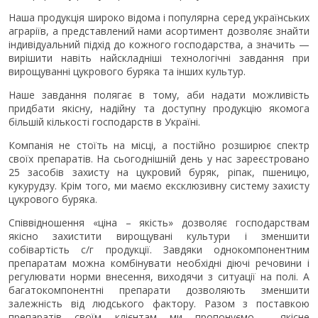
Наша продукція широко відома і популярна серед українських
аграріїв, а представлений нами асортимент дозволяє знайти
індивідуальний підхід до кожного господарства, а значить —
вирішити навіть найскладніші технологічні завдання при
вирощуванні цукрового буряка та інших культур.
Наше завдання полягає в тому, аби надати можливість
придбати якісну, надійну та доступну продукцію якомога
більшій кількості господарств в Україні.
Компанія не стоїть на місці, а постійно розширює спектр
своїх препаратів. На сьогоднішній день у нас зареєстровано
25 засобів захисту на цукровий буряк, ріпак, пшеницю,
кукурудзу. Крім того, ми маємо ексклюзивну систему захисту
цукрового буряка.
Співвідношення «ціна – якість» дозволяє господарствам
якісно захистити вирощувані культури і зменшити
собівартість с/г продукції. Завдяки однокомпонентним
препаратам можна комбінувати необхідні діючі речовини і
регулювати норми внесення, виходячи з ситуації на полі. А
багатокомпонентні препарати дозволяють зменшити
залежність від людського фактору. Разом з поставкою
препаратів своїм клієнтам ми пропонуємо якісне