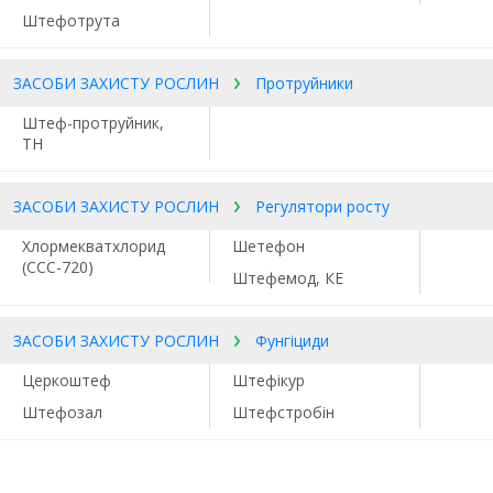
Штефотрута
ЗАСОБИ ЗАХИСТУ РОСЛИН
Протруйники
Штеф-протруйник,
ТН
ЗАСОБИ ЗАХИСТУ РОСЛИН
Регулятори росту
Хлормекватхлорид
Шетефон
(ССС-720)
Штефемод, КЕ
ЗАСОБИ ЗАХИСТУ РОСЛИН
Фунгіциди
Церкоштеф
Штефікур
Штефозал
Штефстробін