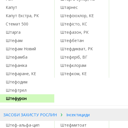
Капут
Штарнес
Капут Екстра, РК
Штефізохлор, КЕ
Стемат 500
Штефісто, КС
Штарга
Штефазон, РК
Штефам
Штефбетан
Штефам Новий
Штефдикват, РК
Штефамба
Штеферіб, ВГ
Штефаніка
Штефклорам
Штефаране, КЕ
Штефком, КЕ
Штефодим
Штефтрел
Штефурон
ЗАСОБИ ЗАХИСТУ РОСЛИН
Інсектициди
Штеф-альфа-цип
Штефмитоат