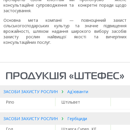
консультаційне супроводження та конкретні поради щодо
застосування.
Основна мета компанії — повноцінний захист
сільськогосподарських культур та значне підвищення
врожайності, шляхом надання широкого вибору засобів
захисту рослин найвищої якості та вичерпних
консультаційних послуг.
ПРОДУКЦІЯ «ШТЕФЕС»
ЗАСОБИ ЗАХИСТУ РОСЛИН
Ад`юванти
Ріпо
Штільвет
ЗАСОБИ ЗАХИСТУ РОСЛИН
Гербіциди
Гол
Штарга Супер, КЕ