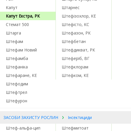
Капут
Штарнес
Капут Екстра, РК
Штефізохлор, КЕ
Стемат 500
Штефісто, КС
Штарга
Штефазон, РК
Штефам
Штефбетан
Штефам Новий
Штефдикват, РК
Штефамба
Штеферіб, ВГ
Штефаніка
Штефклорам
Штефаране, КЕ
Штефком, КЕ
Штефодим
Штефтрел
Штефурон
ЗАСОБИ ЗАХИСТУ РОСЛИН
Інсектициди
Штеф-альфа-цип
Штефмитоат