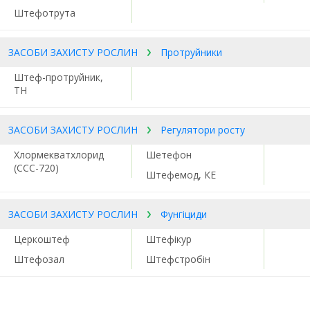
Штефотрута
ЗАСОБИ ЗАХИСТУ РОСЛИН
Протруйники
Штеф-протруйник,
ТН
ЗАСОБИ ЗАХИСТУ РОСЛИН
Регулятори росту
Хлормекватхлорид
Шетефон
(ССС-720)
Штефемод, КЕ
ЗАСОБИ ЗАХИСТУ РОСЛИН
Фунгіциди
Церкоштеф
Штефікур
Штефозал
Штефстробін