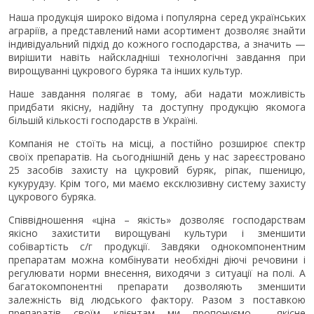
Наша продукція широко відома і популярна серед українських
аграріїв, а представлений нами асортимент дозволяє знайти
індивідуальний підхід до кожного господарства, а значить —
вирішити навіть найскладніші технологічні завдання при
вирощуванні цукрового буряка та інших культур.
Наше завдання полягає в тому, аби надати можливість
придбати якісну, надійну та доступну продукцію якомога
більшій кількості господарств в Україні.
Компанія не стоїть на місці, а постійно розширює спектр
своїх препаратів. На сьогоднішній день у нас зареєстровано
25 засобів захисту на цукровий буряк, ріпак, пшеницю,
кукурудзу. Крім того, ми маємо ексклюзивну систему захисту
цукрового буряка.
Співвідношення «ціна – якість» дозволяє господарствам
якісно захистити вирощувані культури і зменшити
собівартість с/г продукції. Завдяки однокомпонентним
препаратам можна комбінувати необхідні діючі речовини і
регулювати норми внесення, виходячи з ситуації на полі. А
багатокомпонентні препарати дозволяють зменшити
залежність від людського фактору. Разом з поставкою
препаратів своїм клієнтам ми пропонуємо якісне