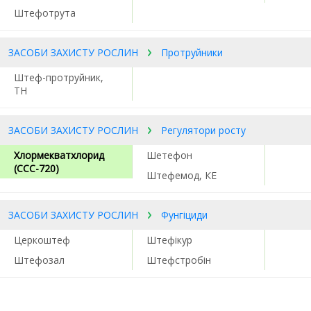
Штефотрута
ЗАСОБИ ЗАХИСТУ РОСЛИН
Протруйники
Штеф-протруйник,
ТН
ЗАСОБИ ЗАХИСТУ РОСЛИН
Регулятори росту
Хлормекватхлорид
Шетефон
(ССС-720)
Штефемод, КЕ
ЗАСОБИ ЗАХИСТУ РОСЛИН
Фунгіциди
Церкоштеф
Штефікур
Штефозал
Штефстробін