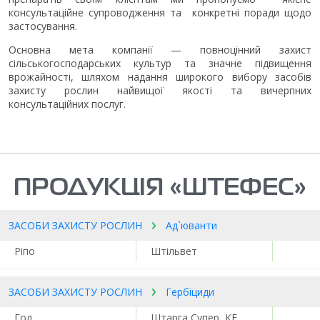
консультаційне супроводження та конкретні поради щодо
застосування.
Основна мета компанії — повноцінний захист
сільськогосподарських культур та значне підвищення
врожайності, шляхом надання широкого вибору засобів
захисту рослин найвищої якості та вичерпних
консультаційних послуг.
ПРОДУКЦІЯ «ШТЕФЕС»
ЗАСОБИ ЗАХИСТУ РОСЛИН
Ад`юванти
Ріпо
Штільвет
ЗАСОБИ ЗАХИСТУ РОСЛИН
Гербіциди
Гол
Штарга Супер, КЕ