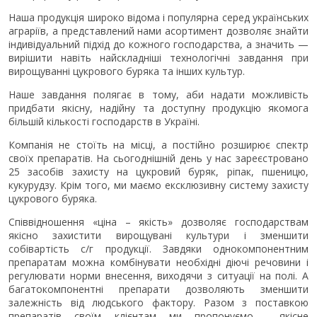
Наша продукція широко відома і популярна серед українських
аграріїв, а представлений нами асортимент дозволяє знайти
індивідуальний підхід до кожного господарства, а значить —
вирішити навіть найскладніші технологічні завдання при
вирощуванні цукрового буряка та інших культур.
Наше завдання полягає в тому, аби надати можливість
придбати якісну, надійну та доступну продукцію якомога
більшій кількості господарств в Україні.
Компанія не стоїть на місці, а постійно розширює спектр
своїх препаратів. На сьогоднішній день у нас зареєстровано
25 засобів захисту на цукровий буряк, ріпак, пшеницю,
кукурудзу. Крім того, ми маємо ексклюзивну систему захисту
цукрового буряка.
Співвідношення «ціна – якість» дозволяє господарствам
якісно захистити вирощувані культури і зменшити
собівартість с/г продукції. Завдяки однокомпонентним
препаратам можна комбінувати необхідні діючі речовини і
регулювати норми внесення, виходячи з ситуації на полі. А
багатокомпонентні препарати дозволяють зменшити
залежність від людського фактору. Разом з поставкою
препаратів своїм клієнтам ми пропонуємо якісне