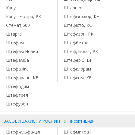
Капут
Штарнес
Капут Екстра, РК
Штефізохлор, КЕ
Стемат 500
Штефісто, КС
Штарга
Штефазон, РК
Штефам
Штефбетан
Штефам Новий
Штефдикват, РК
Штефамба
Штеферіб, ВГ
Штефаніка
Штефклорам
Штефаране, КЕ
Штефком, КЕ
Штефодим
Штефтрел
Штефурон
ЗАСОБИ ЗАХИСТУ РОСЛИН
Інсектициди
Штеф-альфа-цип
Штефмитоат